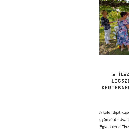
STÍLS
LEGSZ
KERTEKNE
A különdíjat ka
gyönyörű udvará
Egyesület a Tisz