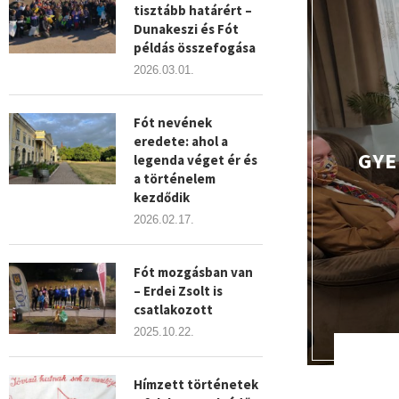
tisztább határért –
Dunakeszi és Fót
példás összefogása
2026.03.01.
Fót nevének
eredete: ahol a
GYE
legenda véget ér és
a történelem
kezdődik
2026.02.17.
Fót mozgásban van
– Erdei Zsolt is
csatlakozott
2025.10.22.
Hímzett történetek