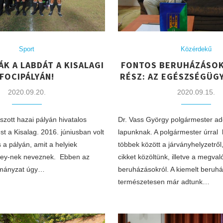
Sport
Közérdekű
K A LABDÁT A KISALAGI
FONTOS BERUHÁZÁSOK 
FOCIPÁLYÁN!
RÉSZ: AZ EGÉSZSÉGÜG
2020.09.20.
2020.09.15.
szott hazai pályán hivatalos
Dr. Vass György polgármester adot
t a Kisalag. 2016. júniusban volt
lapunknak. A polgármester úrral 
 a pályán, amit a helyiek
többek között a járványhelyzetről
ey-nek neveznek. Ebben az
cikket közöltünk, illetve a megva
rmányzat úgy…
beruházásokról. A kiemelt beruhá
természetesen már adtunk…