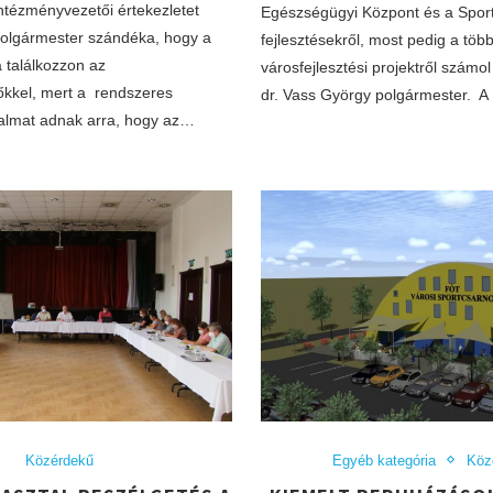
ntézményvezetői értekezletet
Egészségügyi Központ és a Spor
 polgármester szándéka, hogy a
fejlesztésekről, most pedig a több
 találkozzon az
városfejlesztési projektről szám
kkel, mert a rendszeres
dr. Vass György polgármester. 
kalmat adnak arra, hogy az…
Közérdekű
Egyéb kategória
Köz