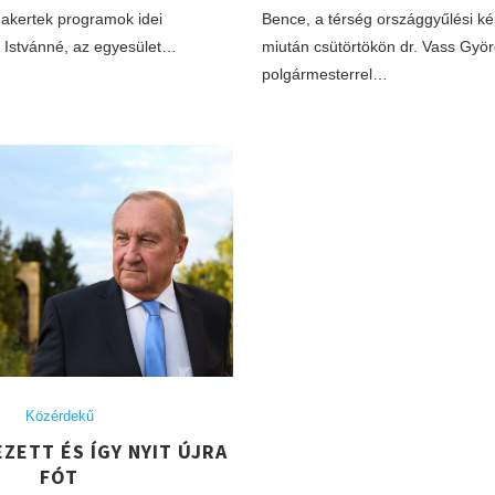
akertek programok idei
Bence, a térség országgyűlési ké
ai Istvánné, az egyesület…
miután csütörtökön dr. Vass Gyö
polgármesterrel…
Közérdekű
EZETT ÉS ÍGY NYIT ÚJRA
FÓT