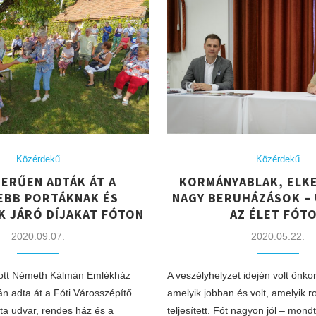
Közérdekű
Közérdekű
ZERŰEN ADTÁK ÁT A
KORMÁNYABLAK, ELKE
EBB PORTÁKNAK ÉS
NAGY BERUHÁZÁSOK – 
K JÁRÓ DÍJAKAT FÓTON
AZ ÉLET FÓT
2020.09.07.
2020.05.22.
pott Németh Kálmán Emlékház
A veszélyhelyzet idején volt önk
n adta át a Fóti Városszépítő
amelyik jobban és volt, amelyik 
ta udvar, rendes ház és a
teljesített. Fót nagyon jól – mond