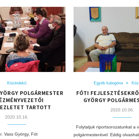
Közérdekű
Egyéb kategória
Köz
 GYÖRGY POLGÁRMESTER
FÓTI FEJLESZTÉSEKRŐ
ÉZMÉNYVEZETŐI
GYÖRGY POLGÁRME
EZLETET TARTOTT
2020.10.06.
2020.10.16.
Folytatjuk riportsorozatunkat a 
r. Vass György, Fót
polgármesterével. Eddig olvashat