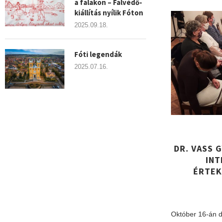
a falakon – Falvédő-
kiállítás nyílik Fóton
2025.09.18.
Fóti legendák
2025.07.16.
DR. VASS
INT
ÉRTEK
Október 16-án d