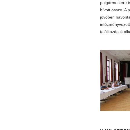
polgármestere i
hívott össze. A
jövőben havonta
intézményvezető
találkozások al