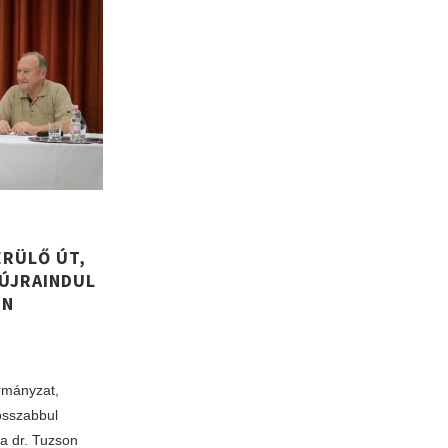
RÜLŐ ÚT,
ÚJRAINDUL
ON
ormányzat,
rosszabbul
ta dr. Tuzson