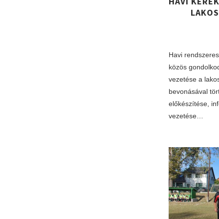
HAVI KERE
LAKOS
Havi rendszeres
közös gondolkod
vezetése a lakos
bevonásával tö
előkészítése, in
vezetése…