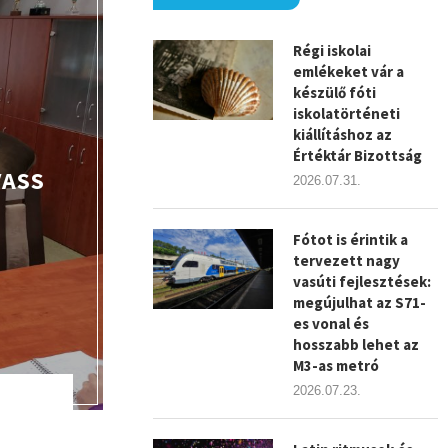
Régi iskolai
emlékeket vár a
készülő fóti
iskolatörténeti
kiállításhoz az
Értéktár Bizottság
VASS
2026.07.31.
Fótot is érintik a
tervezett nagy
vasúti fejlesztések:
megújulhat az S71-
es vonal és
hosszabb lehet az
M3-as metró
2026.07.23.