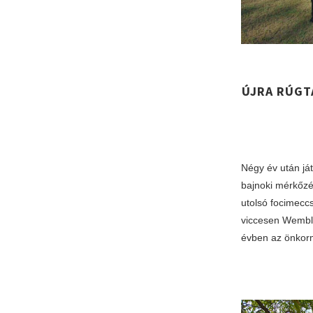
ÚJRA RÚGTÁ
Négy év után ját
bajnoki mérkőzés
utolsó focimeccs
viccesen Wembl
évben az önko