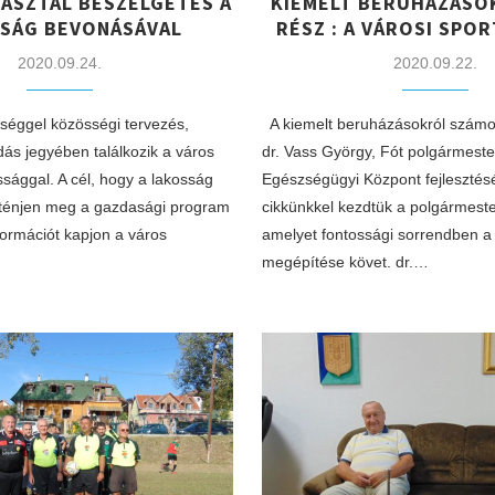
KASZTAL BESZÉLGETÉS A
KIEMELT BERUHÁZÁSOK
SÁG BEVONÁSÁVAL
RÉSZ : A VÁROSI SPO
2020.09.24.
2020.09.22.
séggel közösségi tervezés,
A kiemelt beruházásokról számo
ás jegyében találkozik a város
dr. Vass György, Fót polgármeste
sággal. A cél, hogy a lakosság
Egészségügyi Központ fejlesztésé
rténjen meg a gazdasági program
cikkünkkel kezdtük a polgármeste
formációt kapjon a város
amelyet fontossági sorrendben a
megépítése követ. dr.…