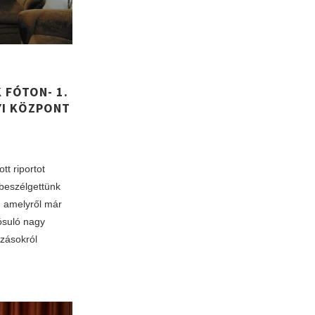
FÓTON- 1.
YI KÖZPONT
t riportot
beszélgettünk
, amelyről már
lósuló nagy
zásokról