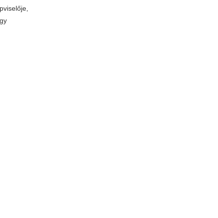
pviselője,
rgy