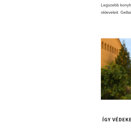
Legszebb konyh
okleveleit. Gell
ÍGY VÉDEK