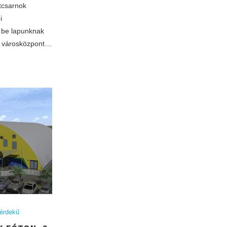
tcsarnok
i
ol be lapunknak
A városközpont…
érdekű