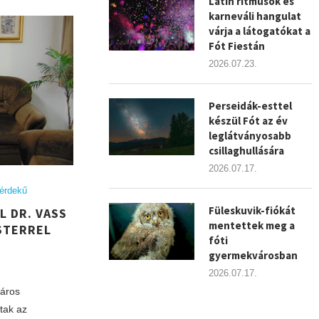
Latin ritmusok és
karneváli hangulat
várja a látogatókat a
Fót Fiestán
2026.07.23.
Perseidák-esttel
készül Fót az év
leglátványosabb
csillaghullására
2026.07.17.
érdekű
Füleskuvik-fiókát
L DR. VASS
mentettek meg a
STERREL
fóti
gyermekvárosban
2026.07.17.
város
tak az