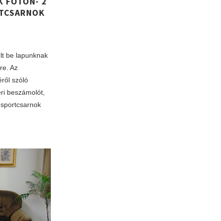
 FÓTON- 2
RTCSARNOK
lt be lapunknak
re. Az
ről szóló
ri beszámolót,
 sportcsarnok