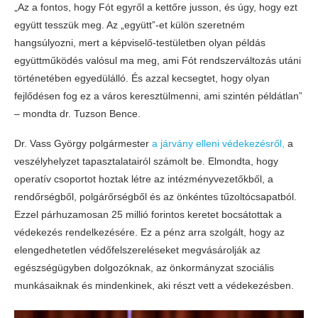
„Az a fontos, hogy Fót egyről a kettőre jusson, és úgy, hogy ezt
együtt tesszük meg. Az „együtt”-et külön szeretném
hangsúlyozni, mert a képviselő-testületben olyan példás
együttműködés valósul ma meg, ami Fót rendszerváltozás utáni
történetében egyedülálló. És azzal kecsegtet, hogy olyan
fejlődésen fog ez a város keresztülmenni, ami szintén példátlan”
– mondta dr. Tuzson Bence.
Dr. Vass György polgármester
a járvány elleni védekezésről,
a
veszélyhelyzet tapasztalatairól számolt be. Elmondta, hogy
operatív csoportot hoztak létre az intézményvezetőkből, a
rendőrségből, polgárőrségből és az önkéntes tűzoltócsapatból.
Ezzel párhuzamosan 25 millió forintos keretet bocsátottak a
védekezés rendelkezésére. Ez a pénz arra szolgált, hogy az
elengedhetetlen védőfelszereléseket megvásárolják az
egészségügyben dolgozóknak, az önkormányzat szociális
munkásaiknak és mindenkinek, aki részt vett a védekezésben.