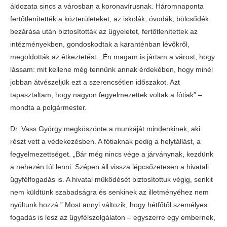
áldozata sincs a városban a koronavírusnak. Háromnaponta
fertőtlenítették a közterületeket, az iskolák, óvodák, bölcsődék
bezárása után biztosították az ügyeletet, fertőtlenítettek az
intézményekben, gondoskodtak a karanténban lévőkről,
megoldották az étkeztetést. „Én magam is jártam a várost, hogy
lássam: mit kellene még tennünk annak érdekében, hogy minél
jobban átvészeljük ezt a szerencsétlen időszakot. Azt
tapasztaltam, hogy nagyon fegyelmezettek voltak a fótiak” –
mondta a polgármester.
Dr. Vass György megköszönte a munkáját mindenkinek, aki
részt vett a védekezésben. A fótiaknak pedig a helytállást, a
fegyelmezettséget. „Bár még nincs vége a járványnak, kezdünk
a nehezén túl lenni. Szépen áll vissza lépcsőzetesen a hivatali
ügyfélfogadás is. A hivatal működését biztosítottuk végig, senkit
nem küldtünk szabadságra és senkinek az illetményéhez nem
nyúltunk hozzá.” Most annyi változik, hogy hétfőtől személyes
fogadás is lesz az ügyfélszolgálaton – egyszerre egy embernek,