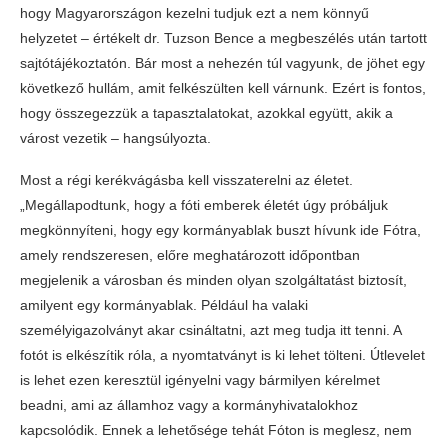
hogy Magyarországon kezelni tudjuk ezt a nem könnyű
helyzetet – értékelt dr. Tuzson Bence a megbeszélés után tartott
sajtótájékoztatón. Bár most a nehezén túl vagyunk, de jöhet egy
következő hullám, amit felkészülten kell várnunk. Ezért is fontos,
hogy összegezzük a tapasztalatokat, azokkal együtt, akik a
várost vezetik – hangsúlyozta.
Most a régi kerékvágásba kell visszaterelni az életet.
„Megállapodtunk, hogy a fóti emberek életét úgy próbáljuk
megkönnyíteni, hogy egy kormányablak buszt hívunk ide Fótra,
amely rendszeresen, előre meghatározott időpontban
megjelenik a városban és minden olyan szolgáltatást biztosít,
amilyent egy kormányablak. Például ha valaki
személyigazolványt akar csináltatni, azt meg tudja itt tenni. A
fotót is elkészítik róla, a nyomtatványt is ki lehet tölteni. Útlevelet
is lehet ezen keresztül igényelni vagy bármilyen kérelmet
beadni, ami az államhoz vagy a kormányhivatalokhoz
kapcsolódik. Ennek a lehetősége tehát Fóton is meglesz, nem