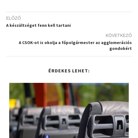
ELŐZŐ
A készültséget fenn kell tartani
KÖVETKEZŐ
A CSOK-ot is okolja a főpolgármester az agglomerációs
gondokért
ÉRDEKES LEHET: