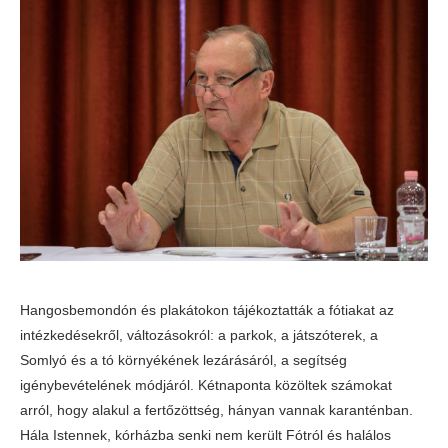
Hangosbemondón és plakátokon tájékoztatták a fótiakat az
intézkedésekről, változásokról: a parkok, a játszóterek, a
Somlyó és a tó környékének lezárásáról, a segítség
igénybevételének módjáról. Kétnaponta közöltek számokat
arról, hogy alakul a fertőzöttség, hányan vannak karanténban.
Hála Istennek, kórházba senki nem került Fótról és halálos