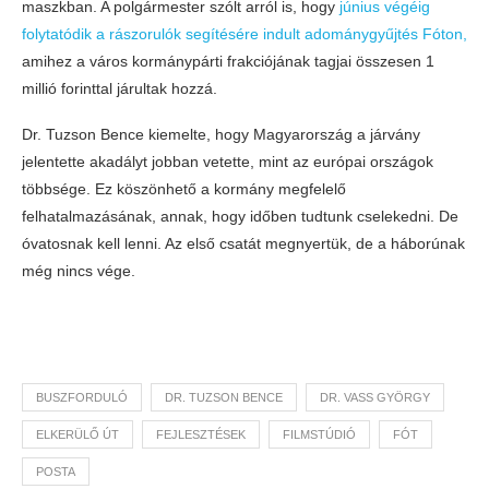
maszkban. A polgármester szólt arról is, hogy
június végéig
folytatódik a rászorulók segítésére indult adománygyűjtés Fóton,
amihez a város kormánypárti frakciójának tagjai összesen 1
millió forinttal járultak hozzá.
Dr. Tuzson Bence kiemelte, hogy Magyarország a járvány
jelentette akadályt jobban vetette, mint az európai országok
többsége. Ez köszönhető a kormány megfelelő
felhatalmazásának, annak, hogy időben tudtunk cselekedni. De
óvatosnak kell lenni. Az első csatát megnyertük, de a háborúnak
még nincs vége.
BUSZFORDULÓ
DR. TUZSON BENCE
DR. VASS GYÖRGY
ELKERÜLŐ ÚT
FEJLESZTÉSEK
FILMSTÚDIÓ
FÓT
POSTA