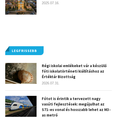
2025.07.16.
LEGFRISSEBB
Régi iskolai emlékeket vár a készülő
fóti iskolatörténeti kiállításhoz az
Értéktár Bizottság
2026.07.31.
Fótot is érintik a tervezett nagy
vasúti fejlesztések: megújulhat az
S71-es vonal és hosszabb lehet az M3-
as metró