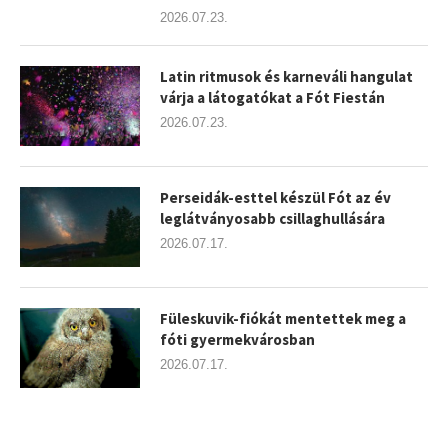
2026.07.23.
Latin ritmusok és karneváli hangulat
várja a látogatókat a Fót Fiestán
2026.07.23.
Perseidák-esttel készül Fót az év
leglátványosabb csillaghullására
2026.07.17.
Füleskuvik-fiókát mentettek meg a
fóti gyermekvárosban
2026.07.17.