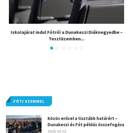
Iskolajárat indul Fótról a Dunakeszi Diáknegyedbe –
Tesztüzemben...
FÓTI SZEMMEL
Közös erővel a tisztább határért –
Dunakeszi és Fót példás összefogása
2026.03.01.