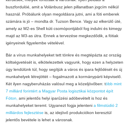
buszfordulóé, amit a Volánbusz jelen pillanatban jogcím nélkül
használ. Próbálunk olyan megoldásra jutni, ami a fóti emberek
számára is jó – mondta dr. Tuzson Bence. Vagy az elkerülő úté,
amely az M2-es Shell kúti csomópontjából fog indulni és kimegy
majd az M3-as útra. Ennek a tervezése megkezdődik, a fótiak
igényeinek figyelembe vételével.
Bár a vírus munkahelyeket tett tönkre és megtépázta az ország
költségvetését is, elkötelezettek vagyunk, hogy ezen a helyzeten
úgy lendülünk túl, hogy segítjük a város és ipara fejlődését és új
munkahelyek létrejöttét – fogalmazott a kormánypárti képviselő.
Két ilyen nagyberuházás valósul meg a közeljövőben: t
öbb mint
7 milliárd forintért a Magyar Posta logisztikai központot épít
Fóton,
ami jelentős helyi iparűzési adóbevételt is hoz és
munkahelyeket teremt. Ugyanezt fogja jelenteni
a filmstúdió 2
milliárdos fejlesztése
is, az idejövő produkciókon keresztül
jelentős bevétele is lehet a városnak.