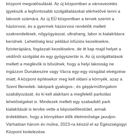
központ megvalósulását. Az új központban a városvezetés
igyekszik a legfontosabb szolgáltatásokat elérhetővé tenni a
lakosok számára. Az új EÜ központban a tervek szerint a
háziorvosi, és a gyermek háziorvosi rendelők mellett
szakrendelések, nőgyógyászat, ultrahang, labor is kialakításra
kerülnek. Lehetőség lesz például infúziós kezelésekre,
fizioterápiára, fogászati kezelésekre, de itt kap majd helyet a
védőnői szolgálat és egy gyógyszertár is. Az új szolgáltatások
mellett a meglévők is bővülnek, hogy a helyi lakosság ne
ingázzon Dunakeszire vagy Vácra egy-egy vizsgálat elvégzése
miatt. A központ építésekor meg kell oldani a környék, azaz a
Szent Benedek- lakópark gyalogos-, és gépjárműforgalom
szabályozását, és ki kell alakítani a megfelelő parkolási
lehetőségeket is. Mindezek mellett egy szabadidő park
kialakítását is tervbe vette a képviselőtestület, annak
érdeklében, hogy a környéken élők életminősége javuljon.
Várhatóan három év múlva, 2023-ra készül el az Egészségügyi
Központ kivitelezése.