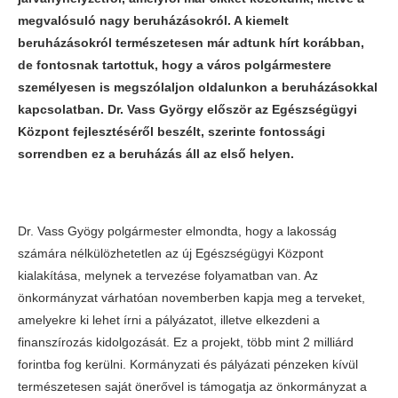
megvalósuló nagy beruházásokról. A kiemelt
beruházásokról természetesen már adtunk hírt korábban,
de fontosnak tartottuk, hogy a város polgármestere
személyesen is megszólaljon oldalunkon a beruházásokkal
kapcsolatban. Dr. Vass György először az Egészségügyi
Központ fejlesztéséről beszélt, szerinte fontossági
sorrendben ez a beruházás áll az első helyen.
Dr. Vass Gyögy polgármester elmondta, hogy a lakosság
számára nélkülözhetetlen az új Egészségügyi Központ
kialakítása, melynek a tervezése folyamatban van. Az
önkormányzat várhatóan novemberben kapja meg a terveket,
amelyekre ki lehet írni a pályázatot, illetve elkezdeni a
finanszírozás kidolgozását. Ez a projekt, több mint 2 milliárd
forintba fog kerülni. Kormányzati és pályázati pénzeken kívül
természetesen saját önerővel is támogatja az önkormányzat a