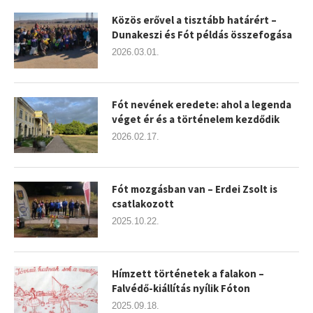
Közös erővel a tisztább határért –
Dunakeszi és Fót példás összefogása
2026.03.01.
Fót nevének eredete: ahol a legenda
véget ér és a történelem kezdődik
2026.02.17.
Fót mozgásban van – Erdei Zsolt is
csatlakozott
2025.10.22.
Hímzett történetek a falakon –
Falvédő-kiállítás nyílik Fóton
2025.09.18.