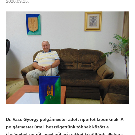
2020.09.15.
Dr. Vass György polgármester adott riportot lapunknak. A
polgármester úrral beszélgettünk többek között a
járványhelyzetről, amelyről már cikket közöltünk, illetve a