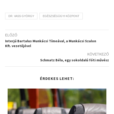
DR. VASS GYÖRGY
EGÉSZSÉGÜGYI KÖZPONT
ELŐZŐ
Interjú Bartalus Munkácsi Tímeával, a Munkácsi Szalon
Kft. vezetőjével
KÖVETKEZŐ
Schmatz Béla, egy sokoldalú fóti művész
ÉRDEKES LEHET: