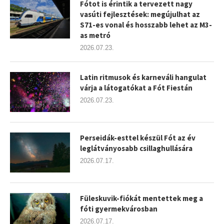
Fótot is érintik a tervezett nagy
vasúti fejlesztések: megújulhat az
S71-es vonal és hosszabb lehet az M3-
as metró
2026.07.23.
Latin ritmusok és karneváli hangulat
várja a látogatókat a Fót Fiestán
2026.07.23.
Perseidák-esttel készül Fót az év
leglátványosabb csillaghullására
2026.07.17.
Füleskuvik-fiókát mentettek meg a
fóti gyermekvárosban
2026.07.17.