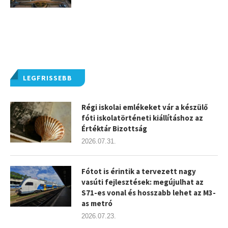
LEGFRISSEBB
Régi iskolai emlékeket vár a készülő
fóti iskolatörténeti kiállításhoz az
Értéktár Bizottság
2026.07.31.
Fótot is érintik a tervezett nagy
vasúti fejlesztések: megújulhat az
S71-es vonal és hosszabb lehet az M3-
as metró
2026.07.23.