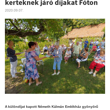
kerteknek járó díjakat Fóton
2020.09.07.
A különdíjat kapott Németh Kálmán Emlékház gyönyörű