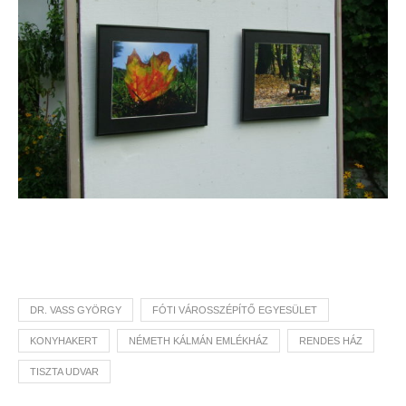
DR. VASS GYÖRGY
FÓTI VÁROSSZÉPÍTŐ EGYESÜLET
KONYHAKERT
NÉMETH KÁLMÁN EMLÉKHÁZ
RENDES HÁZ
TISZTA UDVAR