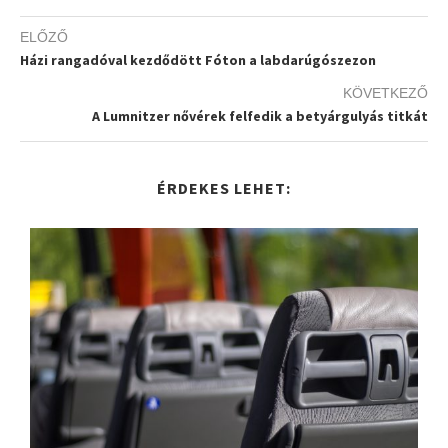
ELŐZŐ
Házi rangadóval kezdődött Fóton a labdarúgószezon
KÖVETKEZŐ
A Lumnitzer nővérek felfedik a betyárgulyás titkát
ÉRDEKES LEHET: