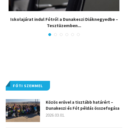
Iskolajárat indul Fótról a Dunakeszi Diáknegyedbe –
Tesztüzemben...
FÓTI SZEMMEL
Közös erővel a tisztább határért –
Dunakeszi és Fót példás összefogása
2026.03.01.