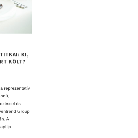
ITKAI: KI,
ÉRT KÖLT?
 a reprezentatív
donú,
ezéssel és
Eventrend Group
én. A
lapítja:…