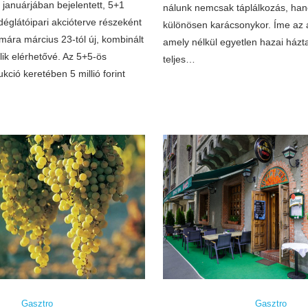
januárjában bejelentett, 5+1
nálunk nemcsak táplálkozás, hane
déglátóipari akcióterve részeként
különösen karácsonykor. Íme az a
mára március 23-tól új, kombinált
amely nélkül egyetlen hazai ház
lik elérhetővé. Az 5+5-ös
teljes…
kció keretében 5 millió forint
Gasztro
Gasztro