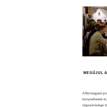
MEGÚJUL A
A Bornegyed pro
könyvelhetett el
népszerűsége tör