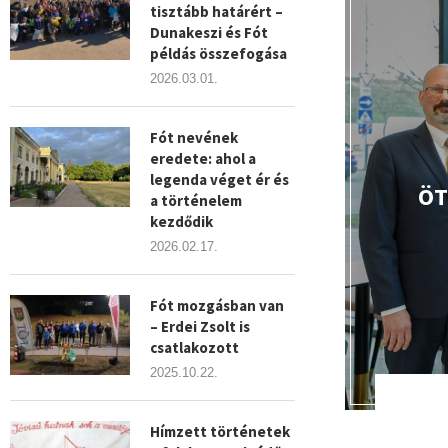
tisztább határért –
Dunakeszi és Fót
példás összefogása
2026.03.01.
Fót nevének
eredete: ahol a
legenda véget ér és
ÖT
a történelem
kezdődik
2026.02.17.
Fót mozgásban van
– Erdei Zsolt is
csatlakozott
2025.10.22.
Hímzett történetek