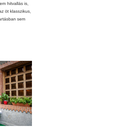
m hitvallás is,
z öt klasszikus,
tartásban sem