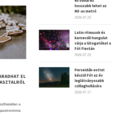
es vonal és
hosszabb lehet az
M3-as metró
2026.07.23.
Latin ritmusok és
karneváli hangulat
várja a látogatókat a
Fót Fiestán
2026.07.23.
Perseidák-esttel
készül Fót az év
MARADHAT EL
leglátványosabb
 ASZTALRÓL
csillaghullására
2026.07.17.
zthatatlan a
 gasztronómia