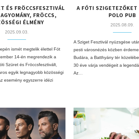
ET ÉS FRÖCCSFESZTIVÁL
A FÓTI SZIGETEZŐKET 
HAGYOMÁNY, FRÖCCS,
POLO PUB
ÖSSÉGI ÉLMÉNY
2025.08.09.
2025.09.03.
A Sziget Fesztivál nyüzsgése utá
pén ismét megtelik élettel Fót
pesti városnézés közben érdeme
ptember 14-én megrendezik a
Budára, a Batthyány tér közelébe
i Szüret és Fröccsfesztivált,
30 éve várja vendégeit a legendá
ros egyik legnagyobb közösségi
Az…
Az esemény egyszerre idézi