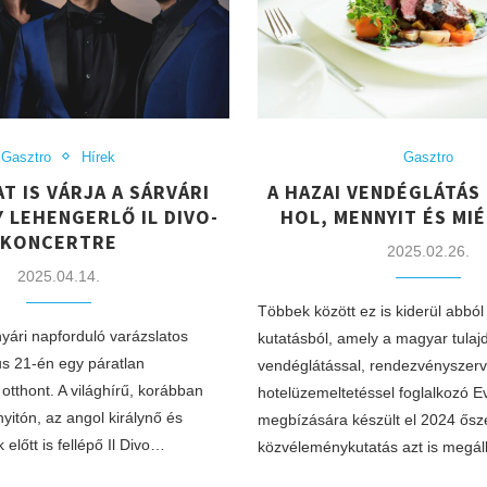
Gasztro
Hírek
Gasztro
AT IS VÁRJA A SÁRVÁRI
A HAZAI VENDÉGLÁTÁS T
Y LEHENGERLŐ IL DIVO-
HOL, MENNYIT ÉS MI
KONCERTRE
2025.02.26.
2025.04.14.
Többek között ez is kiderül abból
 nyári napforduló varázslatos
kutatásból, amely a magyar tulaj
us 21-én egy páratlan
vendéglátással, rendezvényszerv
tthont. A világhírű, korábban
hotelüzemeltetéssel foglalkozó 
yitón, az angol királynő és
megbízására készült el 2024 ősz
előtt is fellépő Il Divo…
közvéleménykutatás azt is megál