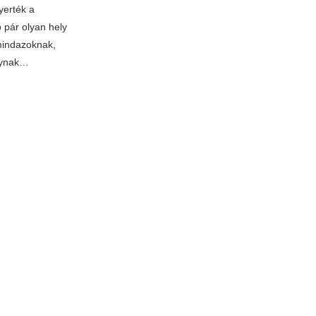
yerték a
ó pár olyan hely
mindazoknak,
gynak…