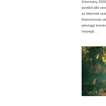
A kormány 2026 
pontból álló ven
az éttermek szá
finanszírozás vá
pénzügyi konstru
összegű…