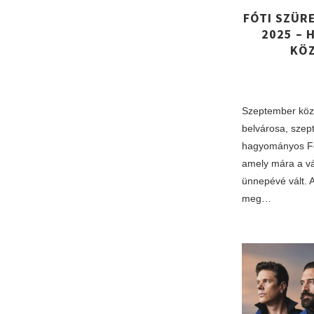
FÓTI SZÜR
2025 – 
KÖZ
Szeptember köze
belvárosa, sze
hagyományos Fót
amely mára a vá
ünnepévé vált. 
meg…