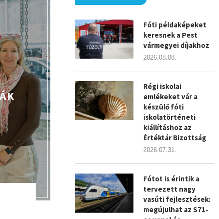
Fóti példaképeket
keresnek a Pest
vármegyei díjakhoz
2026.08.08.
Régi iskolai
DÁK
emlékeket vár a
készülő fóti
iskolatörténeti
kiállításhoz az
Értéktár Bizottság
2026.07.31.
Fótot is érintik a
tervezett nagy
vasúti fejlesztések:
megújulhat az S71-