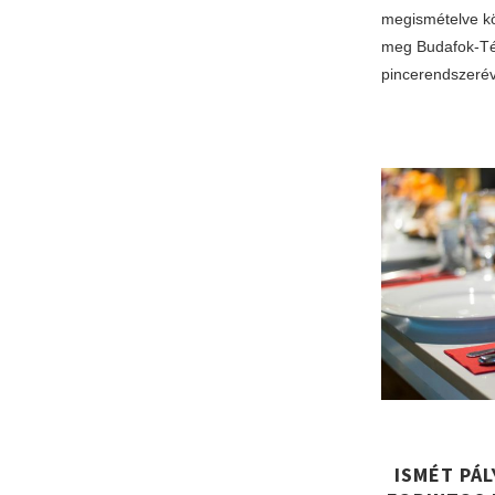
megismételve kö
meg Budafok-Té
pincerendszerév
ISMÉT PÁ