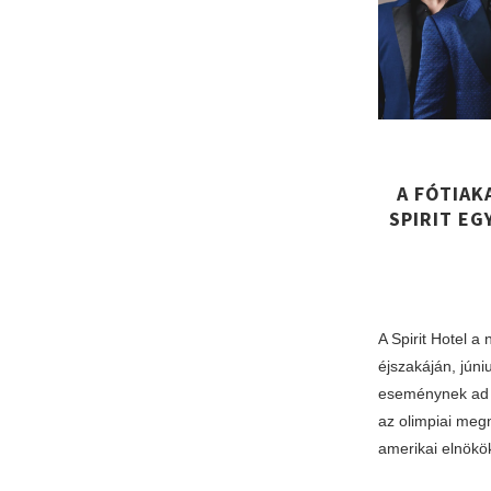
A FÓTIAK
SPIRIT EG
A Spirit Hotel a
éjszakáján, júni
eseménynek ad o
az olimpiai megn
amerikai elnökök 