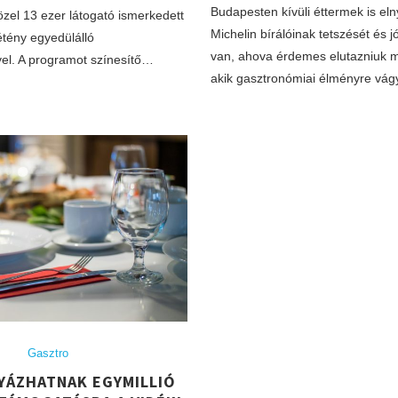
Budapesten kívüli éttermek is eln
zel 13 ezer látogató ismerkedett
Michelin bírálóinak tetszését és j
tény egyedülálló
van, ahova érdemes elutazniuk 
el. A programot színesítő…
akik gasztronómiai élményre vá
Gasztro
LYÁZHATNAK EGYMILLIÓ