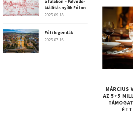
a falakon – Falvédő-
kiállítás nyílik Fóton
2025.09.18.
Fóti legendák
2025.07.16.
​MÁRCIUS
AZ 5+5 MIL
TÁMOGAT
ÉTT