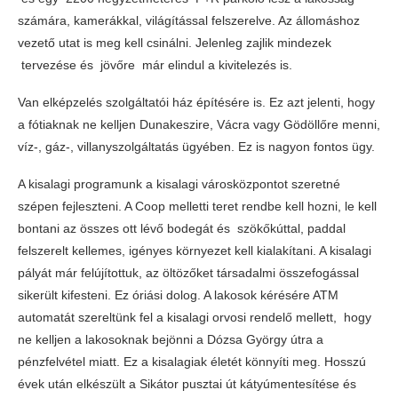
számára, kamerákkal, világítással felszerelve. Az állomáshoz
vezető utat is meg kell csinálni. Jelenleg zajlik mindezek
tervezése és jövőre már elindul a kivitelezés is.
Van elképzelés szolgáltatói ház építésére is. Ez azt jelenti, hogy
a fótiaknak ne kelljen Dunakeszire, Vácra vagy Gödöllőre menni,
víz-, gáz-, villanyszolgáltatás ügyében. Ez is nagyon fontos ügy.
A kisalagi programunk a kisalagi városközpontot szeretné
szépen fejleszteni. A Coop melletti teret rendbe kell hozni, le kell
bontani az összes ott lévő bodegát és szökőkúttal, paddal
felszerelt kellemes, igényes környezet kell kialakítani. A kisalagi
pályát már felújítottuk, az öltözőket társadalmi összefogással
sikerült kifesteni. Ez óriási dolog. A lakosok kérésére ATM
automatát szereltünk fel a kisalagi orvosi rendelő mellett, hogy
ne kelljen a lakosoknak bejönni a Dózsa György útra a
pénzfelvétel miatt. Ez a kisalagiak életét könnyíti meg. Hosszú
évek után elkészült a Sikátor pusztai út kátyúmentesítése és