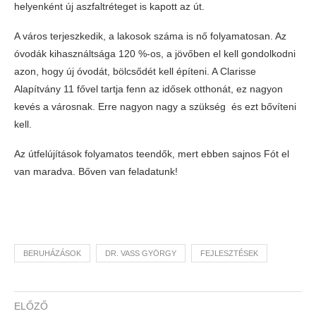
helyenként új aszfaltréteget is kapott az út.
A város terjeszkedik, a lakosok száma is nő folyamatosan. Az
óvodák kihasználtsága 120 %-os, a jövőben el kell gondolkodni
azon, hogy új óvodát, bölcsődét kell építeni. A Clarisse
Alapítvány 11 fővel tartja fenn az idősek otthonát, ez nagyon
kevés a városnak. Erre nagyon nagy a szükség és ezt bővíteni
kell.
Az útfelújítások folyamatos teendők, mert ebben sajnos Fót el
van maradva. Bőven van feladatunk!
BERUHÁZÁSOK
DR. VASS GYÖRGY
FEJLESZTÉSEK
ELŐZŐ