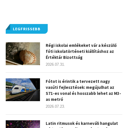
LEGFRISSEBB
Régi iskolai emlékeket vár a készülő
fóti iskolatörténeti kiállításhoz az
Értéktár Bizottság
2026.07.31.
Fótot is érintik a tervezett nagy
vasúti fejlesztések: megújulhat az
S71-es vonal és hosszabb lehet az M3-
as metró
2026.07.23.
Latin ritmusok és karneváli hangulat