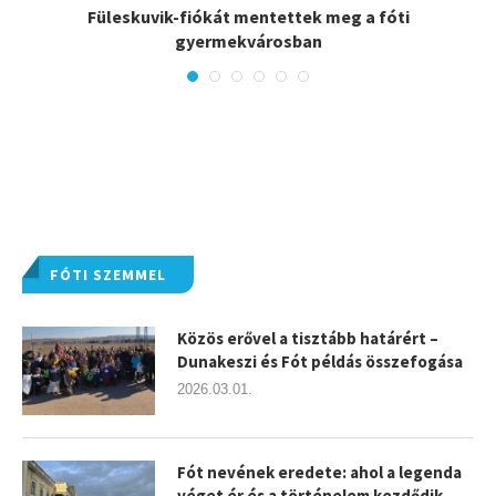
é
Füleskuvik-fiókát mentettek meg a fóti
gyermekvárosban
FÓTI SZEMMEL
Közös erővel a tisztább határért –
Dunakeszi és Fót példás összefogása
2026.03.01.
Fót nevének eredete: ahol a legenda
véget ér és a történelem kezdődik