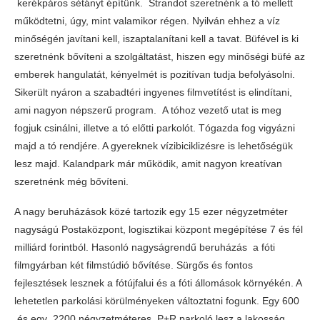
kerékpáros sétányt építünk. Strandot szeretnénk a tó mellett
működtetni, úgy, mint valamikor régen. Nyilván ehhez a víz
minőségén javítani kell, iszaptalanítani kell a tavat. Büfével is ki
szeretnénk bővíteni a szolgáltatást, hiszen egy minőségi büfé az
emberek hangulatát, kényelmét is pozitívan tudja befolyásolni.
Sikerült nyáron a szabadtéri ingyenes filmvetítést is elindítani,
ami nagyon népszerű program. A tóhoz vezető utat is meg
fogjuk csinálni, illetve a tó előtti parkolót. Tógazda fog vigyázni
majd a tó rendjére. A gyereknek vízibiciklizésre is lehetőségük
lesz majd. Kalandpark már működik, amit nagyon kreatívan
szeretnénk még bővíteni.
A nagy beruházások közé tartozik egy 15 ezer négyzetméter
nagyságú Postaközpont, logisztikai központ megépítése 7 és fél
milliárd forintból. Hasonló nagyságrendű beruházás a fóti
filmgyárban két filmstúdió bővítése. Sürgős és fontos
fejlesztések lesznek a fótújfalui és a fóti állomások környékén. A
lehetetlen parkolási körülményeken változtatni fogunk. Egy 600
és egy 2200 négyzetméteres P+R parkoló lesz a lakosság