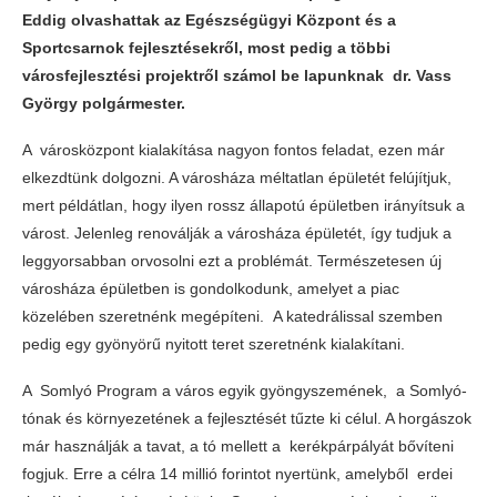
Eddig olvashattak az Egészségügyi Központ és a
Sportcsarnok fejlesztésekről, most pedig a többi
városfejlesztési projektről számol be lapunknak dr. Vass
György polgármester.
A városközpont kialakítása nagyon fontos feladat, ezen már
elkezdtünk dolgozni. A városháza méltatlan épületét felújítjuk,
mert példátlan, hogy ilyen rossz állapotú épületben irányítsuk a
várost. Jelenleg renoválják a városháza épületét, így tudjuk a
leggyorsabban orvosolni ezt a problémát. Természetesen új
városháza épületben is gondolkodunk, amelyet a piac
közelében szeretnénk megépíteni. A katedrálissal szemben
pedig egy gyönyörű nyitott teret szeretnénk kialakítani.
A Somlyó Program a város egyik gyöngyszemének, a Somlyó-
tónak és környezetének a fejlesztését tűzte ki célul. A horgászok
már használják a tavat, a tó mellett a kerékpárpályát bővíteni
fogjuk. Erre a célra 14 millió forintot nyertünk, amelyből erdei