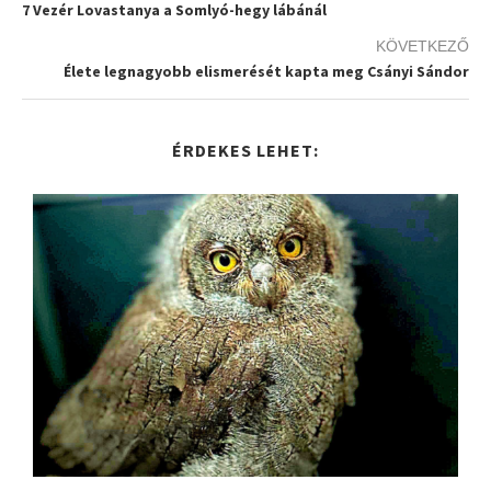
7 Vezér Lovastanya a Somlyó-hegy lábánál
KÖVETKEZŐ
Élete legnagyobb elismerését kapta meg Csányi Sándor
ÉRDEKES LEHET: