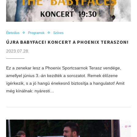
Életstílus
Programok
Színes
ÚJRA BABYFACE! KONCERT A PHOENIX TERASZON!
2023.07.28.
Ez a zenekar lesz a Phoenix Sportcsarnok Terasz vendége,
amellyel június 3.-án kezdték a sorozatot. Remek élőzene
ígérkezik, s a jó hangú énekesnő biztosítja a hangulatot! Amit
még kínálnak: nyáresti…