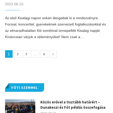
2023.06.10.
Az első Kisalagi napon sokan látogattak ki a rendezvényre.
Focival, koncerttel, gyerekeknek szervezett foglalkozásokkal és
az elmaradhatatlan fòti somlòival ünnepelték Kisalag napját.
Kíváncsian várjuk a véleményüket! Nem csak a…
2
3
6
1
…
FÓTI SZEMMEL
Közös erővel a tisztább határért –
Dunakeszi és Fót példás összefogása