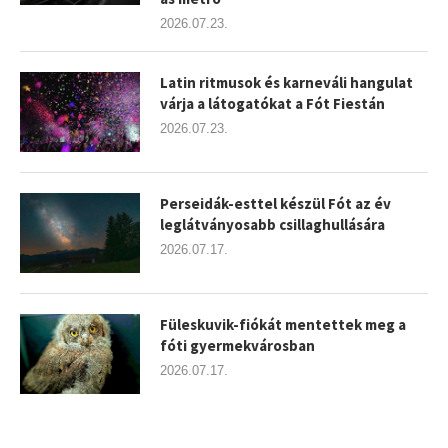
2026.07.23.
Latin ritmusok és karneváli hangulat
várja a látogatókat a Fót Fiestán
2026.07.23.
Perseidák-esttel készül Fót az év
leglátványosabb csillaghullására
2026.07.17.
Füleskuvik-fiókát mentettek meg a
fóti gyermekvárosban
2026.07.17.