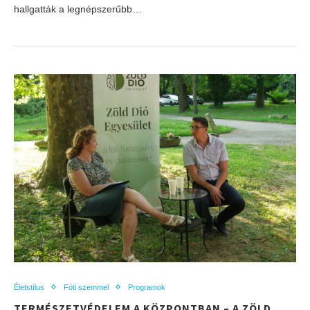
hallgatták a legnépszerűbb…
Életstílus
Fóti szemmel
Programok
TERMÉSZETVÉDELEM A KÖZPONTBAN – A ZÖLD