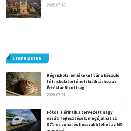
2025.07.16.
LEGFRISSEBB
Régi iskolai emlékeket vár a készülő
fóti iskolatörténeti kiállításhoz az
Értéktár Bizottság
2026.07.31.
Fótot is érintik a tervezett nagy
vasúti fejlesztések: megújulhat az
S71-es vonal és hosszabb lehet az M3-
as metró