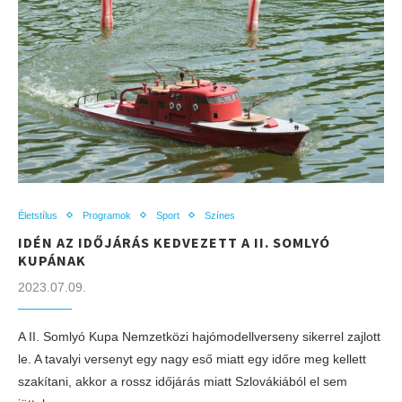
Életstílus
Programok
Sport
Színes
IDÉN AZ IDŐJÁRÁS KEDVEZETT A II. SOMLYÓ
KUPÁNAK
2023.07.09.
A II. Somlyó Kupa Nemzetközi hajómodellverseny sikerrel zajlott
le. A tavalyi versenyt egy nagy eső miatt egy időre meg kellett
szakítani, akkor a rossz időjárás miatt Szlovákiából el sem