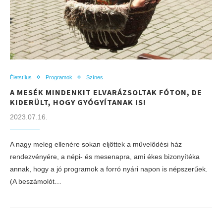
Életstílus
Programok
Színes
A MESÉK MINDENKIT ELVARÁZSOLTAK FÓTON, DE
KIDERÜLT, HOGY GYÓGYÍTANAK IS!
2023.07.16.
A nagy meleg ellenére sokan eljöttek a művelődési ház
rendezvényére, a népi- és mesenapra, ami ékes bizonyítéka
annak, hogy a jó programok a forró nyári napon is népszerűek.
(A beszámolót…