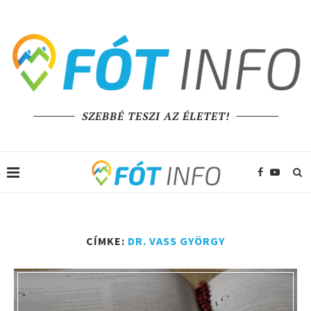
SZEBBÉ TESZI AZ ÉLETET!
CÍMKE:
DR. VASS GYÖRGY