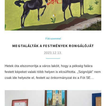
Fóti szemmel
MEGTALÁLTÁK A FESTMÉNYEK RONGÁLÓJÁT
2023.12.13.
Hetek óta elszomorítja a város lakóit, hogy a pékség falára
festett képeket valaki több helyen is elcsúfította. „Szignóját” nem
csak ide helyezte el, festett az önkormányzat és a Fót SE…