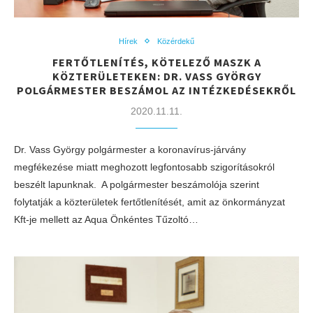
Hírek
Közérdekű
FERTŐTLENÍTÉS, KÖTELEZŐ MASZK A
KÖZTERÜLETEKEN: DR. VASS GYÖRGY
POLGÁRMESTER BESZÁMOL AZ INTÉZKEDÉSEKRŐL
2020.11.11.
Dr. Vass György polgármester a koronavírus-járvány
megfékezése miatt meghozott legfontosabb szigorításokról
beszélt lapunknak. A polgármester beszámolója szerint
folytatják a közterületek fertőtlenítését, amit az önkormányzat
Kft-je mellett az Aqua Önkéntes Tűzoltó…