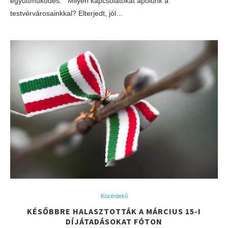
együttműködés. Milyen kapcsolatokat ápolunk a
testvérvárosainkkal? Elterjedt, jól…
Közérdekű
KÉSŐBBRE HALASZTOTTÁK A MÁRCIUS 15-I
DÍJÁTADÁSOKAT FÓTON