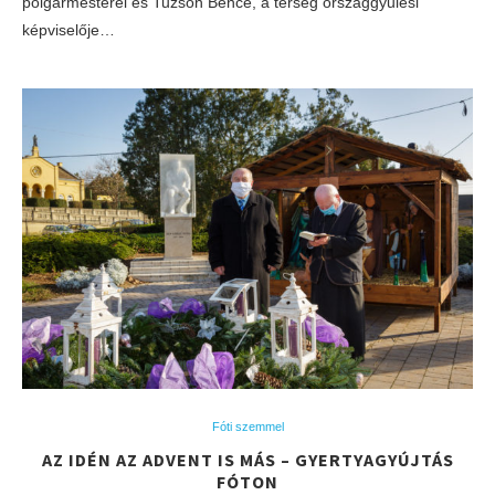
polgármesterei és Tuzson Bence, a térség országgyűlési
képviselője…
Fóti szemmel
AZ IDÉN AZ ADVENT IS MÁS – GYERTYAGYÚJTÁS
FÓTON