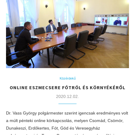
Közérdekű
ONLINE ESZMECSERE FÓTRÓL ÉS KÖRNYÉKÉRŐL
2020.12.02.
Dr. Vass György polgármester szerint igencsak eredményes volt
a múlt pénteki online körkapcsolás, melyen Csomád, Csömör,
Dunakeszi, Erdőkertes, Fót, Göd és Veresegyház