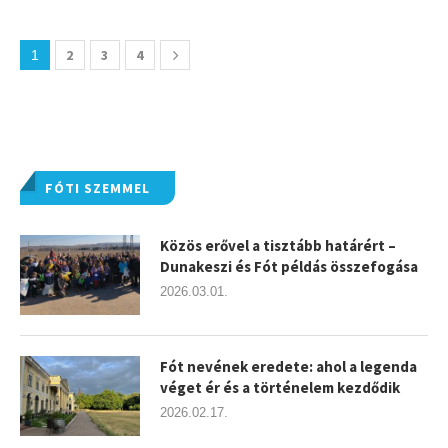
2
3
4
1
FÓTI SZEMMEL
Közös erővel a tisztább határért –
Dunakeszi és Fót példás összefogása
2026.03.01.
Fót nevének eredete: ahol a legenda
véget ér és a történelem kezdődik
2026.02.17.