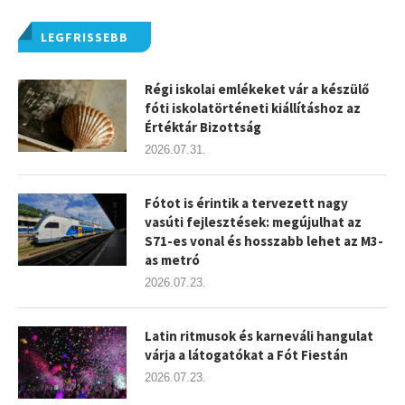
LEGFRISSEBB
Régi iskolai emlékeket vár a készülő
fóti iskolatörténeti kiállításhoz az
Értéktár Bizottság
2026.07.31.
Fótot is érintik a tervezett nagy
vasúti fejlesztések: megújulhat az
S71-es vonal és hosszabb lehet az M3-
as metró
2026.07.23.
Latin ritmusok és karneváli hangulat
várja a látogatókat a Fót Fiestán
2026.07.23.