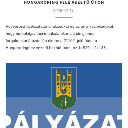
HUNGARORING FELÉ VEZETŐ ÚTON
2026.02.17.
Fót városa tájékoztatta a lakosokat és az arra közlekedőket,
hogy burkolatjavítási munkálatok miatt ideiglenes
forgalomkorlátozás lép életbe a 21102. jelű úton, a
Hungaroringhez vezető bekötő úton, az 1+520 – 2+133…