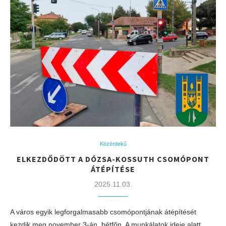
Közérdekű
ELKEZDŐDÖTT A DÓZSA-KOSSUTH CSOMÓPONT
ÁTÉPÍTÉSE
2025.11.03.
A város egyik legforgalmasabb csomópontjának átépítését
kezdik meg november 3-án, hétfőn. A munkálatok ideje alatt