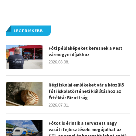
LEGFRISSEBB
Fóti példaképeket keresnek a Pest
vármegyei díjakhoz
2026.08.08.
Régi iskolai emlékeket vár a készülő
fóti iskolatörténeti kiállításhoz az
Értéktár Bizottság
2026.07.31.
Fótot is érintik a tervezett nagy
vasúti fejlesztések: megújulhat az
S71-es vonal és hosszabb lehet az M3-