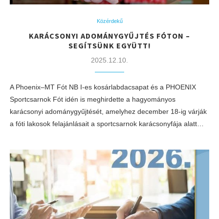
Közérdekű
KARÁCSONYI ADOMÁNYGYŰJTÉS FÓTON –
SEGÍTSÜNK EGYÜTT!
2025.12.10.
A Phoenix–MT Fót NB I-es kosárlabdacsapat és a PHOENIX
Sportcsarnok Fót idén is meghirdette a hagyományos
karácsonyi adománygyűjtését, amelyhez december 18-ig várják
a fóti lakosok felajánlásait a sportcsarnok karácsonyfája alatt…