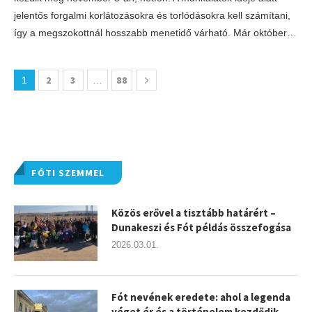
jelentős forgalmi korlátozásokra és torlódásokra kell számítani,
így a megszokottnál hosszabb menetidő várható. Már október…
2
3
88
1
…
FÓTI SZEMMEL
Közös erővel a tisztább határért –
Dunakeszi és Fót példás összefogása
2026.03.01.
Fót nevének eredete: ahol a legenda
véget ér és a történelem kezdődik