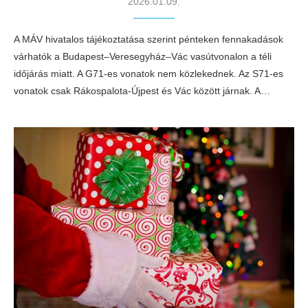
2026.01.09.
A MÁV hivatalos tájékoztatása szerint pénteken fennakadások
várhatók a Budapest–Veresegyház–Vác vasútvonalon a téli
időjárás miatt. A G71-es vonatok nem közlekednek. Az S71-es
vonatok csak Rákospalota-Újpest és Vác között járnak. A…