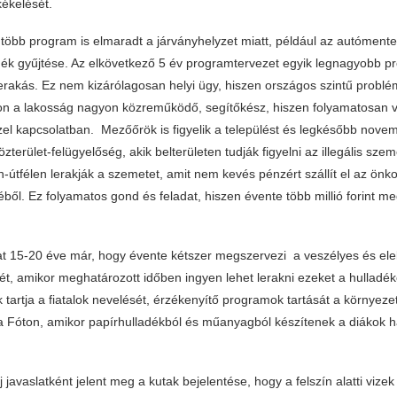
kékelését.
 több program is elmaradt a járványhelyzet miatt, például az autómente
dék gyűjtése. Az elkövetkező 5 év programtervezet egyik legnagyobb p
lerakás. Ez nem kizárólagosan helyi ügy, hiszen országos szintű probl
óton a lakosság nagyon közreműködő, segítőkész, hiszen folyamatosan 
el kapcsolatban. Mezőőrök is figyelik a települést és legkésőbb novem
zterület-felügyelőség, akik belterületen tudják figyelni az illegális sze
-útfélen lerakják a szemetet, amit nem kevés pénzért szállít el az ön
ből. Ez folyamatos gond és feladat, hiszen évente több millió forint m
 15-20 éve már, hogy évente kétszer megszervezi a veszélyes és elek
ét, amikor meghatározott időben ingyen lehet lerakni ezeket a hulladék
tartja a fiatalok nevelését, érzékenyítő programok tartását a környez
da Fóton, amikor papírhulladékból és műanyagból készítenek a diákok 
új javaslatként jelent meg a kutak bejelentése, hogy a felszín alatti viz