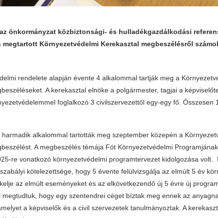
 az önkormányzat közbiztonsági- és hulladékgazdálkodási referen
megtartott Környezetvédelmi Kerekasztal megbeszélésről számol
delmi rendelete alapján évente 4 alkalommal tartják meg a Környezetv
eszéléseket. A kerekasztal elnöke a polgármester, tagjai a képviselőtes
rnyezetvédelemmel foglalkozó 3 civilszervezettől egy-egy fő. Összesen 1
.
 harmadik alkalommal tartották meg szeptember közepén a Környezet
beszélést. A megbeszélés témája Fót Környezetvédelmi Programjának f
2025-re vonatkozó környezetvédelmi programtervezet kidolgozása volt.
szabályi kötelezettsége, hogy 5 évente felülvizsgálja az elmúlt 5 év kö
ékelje az elmúlt eseményeket és az elkövetkezendő új 5 évre új program
l megtudtuk, hogy egy szentendrei céget bíztak meg ennek az anyagn
amelyet a képviselők és a civil szervezetek tanulmányoztak. A kerekasz