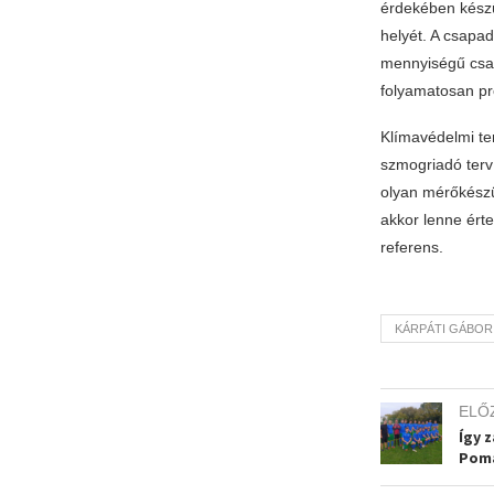
érdekében készü
helyét. A csapad
mennyiségű csap
folyamatosan pró
Klímavédelmi ter
szmogriadó terv
olyan mérőkészü
akkor lenne ért
referens.
KÁRPÁTI GÁBOR
ELŐ
Így z
Pom