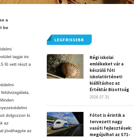
se a
t be
LEGFRISSEBB
édelmi
tület tagjai és
Régi iskolai
emlékeket vár a
5 fő vett részt a
készülő fóti
iskolatörténeti
kiállításhoz az
védelmi
Értéktár Bizottság
elülvizsgálata,
2026.07.31.
 Minden
rnyezetvédelmi
Fótot is érintik a
ot dolgozzon ki.
tervezett nagy
ak az
vasúti fejlesztések:
tal jóváhagyta az
megújulhat az S71-