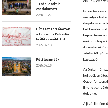
elmúlt 5 év érté
– Erdei Zsolt is
csatlakozott
Fóton tavasszal
2025.10.22.
veszélyes hulla
illegális szemét
Hímzett történetek
kell kezelni. F
a falakon – Falvédő-
bejelentések ezz
kiállítás nyílik Fóton
működni fog a kö
2025.09.18.
Az emberek úton
adófizetők pénzé
Fóti legendák
kasszából.
2025.07.16.
Az önkormányzat
hulladék gyűjtés
Gábor fontosnak 
Erre is van pél
dolgokat.
A jövőt illetően 