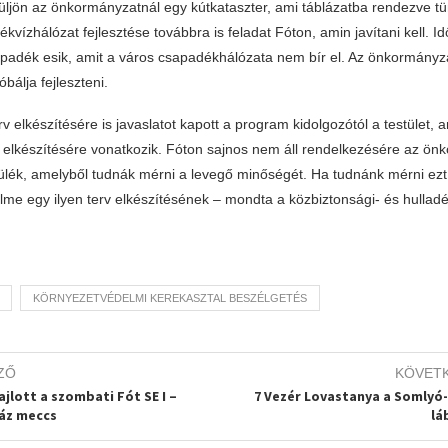
ljön az önkormányzatnál egy kútkataszter, ami táblázatba rendezve tünt
ékvízhálózat fejlesztése továbbra is feladat Fóton, amin javítani kell. I
adék esik, amit a város csapadékhálózata nem bír el. Az önkormányza
bálja fejleszteni.
v elkészítésére is javaslatot kapott a program kidolgozótól a testület, a
 elkészítésére vonatkozik. Fóton sajnos nem áll rendelkezésére az ö
lék, amelyből tudnák mérni a levegő minőségét. Ha tudnánk mérni ezt 
elme egy ilyen terv elkészítésének – mondta a közbiztonsági- és hullad
KÖRNYEZETVÉDELMI KEREKASZTAL BESZÉLGETÉS
ZŐ
KÖVET
ajlott a szombati Fót SE I –
7 Vezér Lovastanya a Somlyó
áz meccs
lá