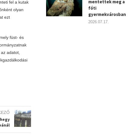
mentettek meg a
eti fel a kutak
fóti
dőnként olyan
gyermekvárosban
t ezt
2026.07.17.
mely füst- és
nkormányzatnak
az adatot,
ékgazdálkodási
KEZŐ
-hegy
bánál