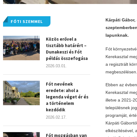
Kárpáti Gábor,
FÓTI SZEMMEL
szeptemberben 
lapunknak.
Közös erővel a
tisztább határért –
Fót környezetvé
Dunakeszi és Fót
Kerekasztal megb
példás összefogása
a regisztrált kö
2026.03.01.
megbeszélésen
Fót nevének
Ebben az évben
eredete: ahol a
Kerekasztal meg
legenda véget ér és
illetve a 2021-
a történelem
településnek jog
kezdődik
programját, ért
2026.02.17.
Kárpáti Gábortó
elkészítésével, 
Fót mozgásban van