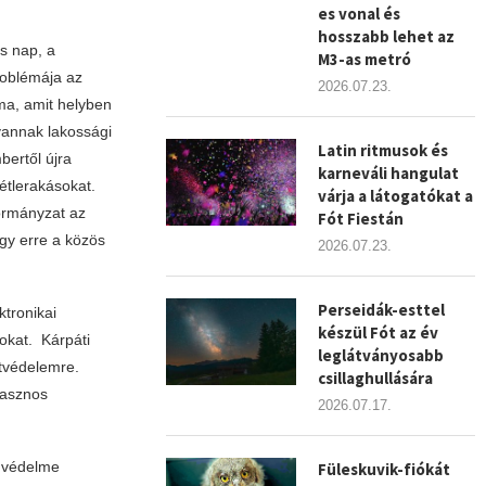
es vonal és
hosszabb lehet az
s nap, a
M3-as metró
roblémája az
2026.07.23.
éma, amit helyben
vannak lakossági
Latin ritmusok és
bertől újra
karneváli hangulat
métlerakásokat.
várja a látogatókat a
kormányzat az
Fót Fiestán
egy erre a közös
2026.07.23.
Perseidák-esttel
tronikai
készül Fót az év
okat. Kárpáti
leglátványosabb
etvédelemre.
csillaghullására
hasznos
2026.07.17.
ek védelme
Füleskuvik-fiókát