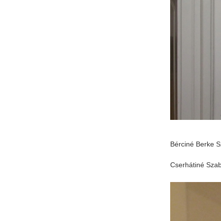
Bérciné Berke Sz
Cserhátiné Szabó