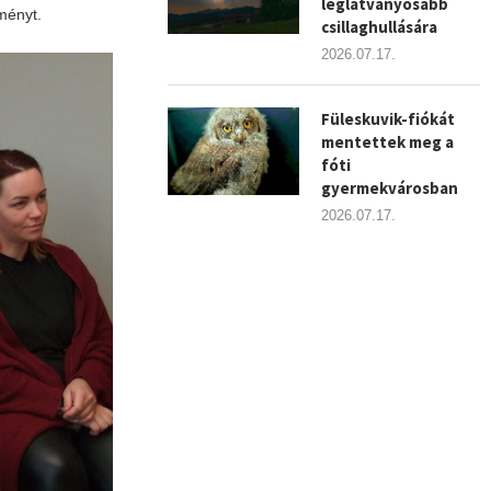
leglátványosabb
ményt.
csillaghullására
2026.07.17.
Füleskuvik-fiókát
mentettek meg a
fóti
gyermekvárosban
2026.07.17.