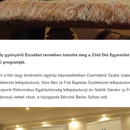
ély gyönyörű Erzsébet termében tartotta meg a Zöld Dió Egyesület 
ű programját.
 a fóti négy történelmi egyház képviseletében Cserhátiné Szabó Izabel
ekezet lelkipásztora), Kiss Illés (a Fóti Baptista Gyülekezet lelkipászt
zponti Református Egyházközség lelkipásztora) és Sebők Sándor (a Fót
nosa) vettek részt, a házigazda Bérciné Berke Szilvia volt.