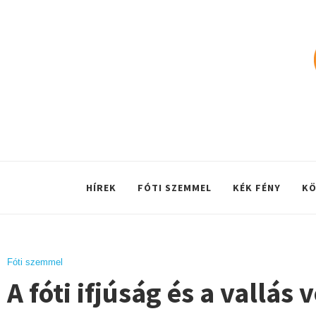
HÍREK
FÓTI SZEMMEL
KÉK FÉNY
KÖ
Fóti szemmel
A fóti ifjúság és a vallás