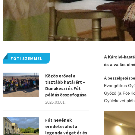
A Károlyi-kast
FÓTI SZEMMEL
és a vallás cím
Közös erővel a
A beszélgetésben
tisztább határért –
Evangélikus Gyül
Dunakeszi és Fót
Győző (a Fót-Kö
példás összefogása
Gyülekezet plébá
2026.03.01.
Fót nevének
eredete: ahol a
legenda véget ér és