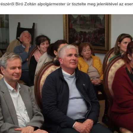
észéről Bíró Zoltán alpolgármester úr tisztelte meg jelenlétével az ese