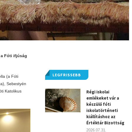
a Fóti ifjúság
LEGFRISSEBB
la (a Fóti
ora), Sebestyén
i Katolikus
Régi iskolai
emlékeket vár a
készülő fóti
iskolatörténeti
kiállításhoz az
Értéktár Bizottság
2026.07.31.