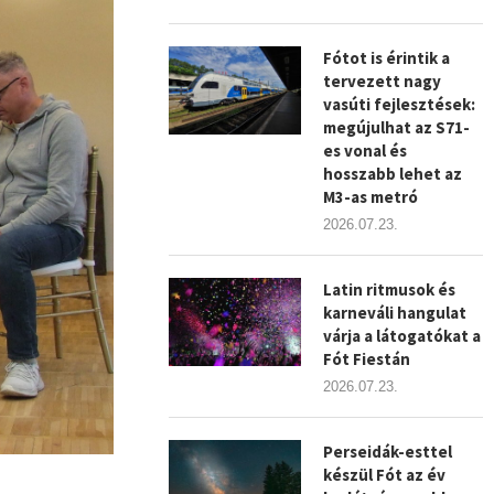
Fótot is érintik a
tervezett nagy
vasúti fejlesztések:
megújulhat az S71-
es vonal és
hosszabb lehet az
M3-as metró
2026.07.23.
Latin ritmusok és
karneváli hangulat
várja a látogatókat a
Fót Fiestán
2026.07.23.
Perseidák-esttel
készül Fót az év