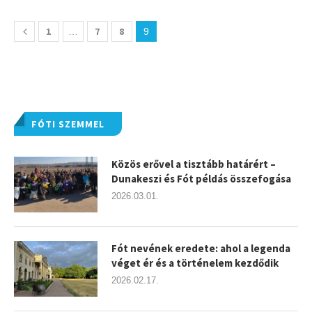
1
7
8
…
9
FÓTI SZEMMEL
Közös erővel a tisztább határért –
Dunakeszi és Fót példás összefogása
2026.03.01.
Fót nevének eredete: ahol a legenda
véget ér és a történelem kezdődik
2026.02.17.