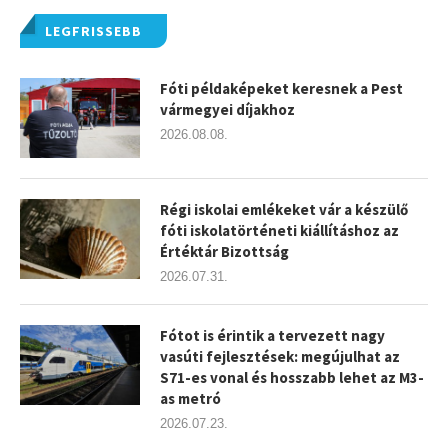
LEGFRISSEBB
Fóti példaképeket keresnek a Pest
vármegyei díjakhoz
2026.08.08.
Régi iskolai emlékeket vár a készülő
fóti iskolatörténeti kiállításhoz az
Értéktár Bizottság
2026.07.31.
Fótot is érintik a tervezett nagy
vasúti fejlesztések: megújulhat az
S71-es vonal és hosszabb lehet az M3-
as metró
2026.07.23.