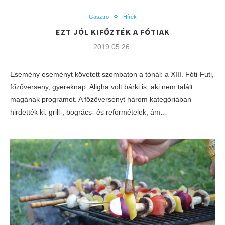
Gasztro
Hírek
EZT JÓL KIFŐZTÉK A FÓTIAK
2019.05.26.
Esemény eseményt követett szombaton a tónál: a XIII. Fóti-Futi,
főzőverseny, gyereknap. Aligha volt bárki is, aki nem talált
magának programot. A főzőversenyt három kategóriában
hirdették ki: grill-, bogrács- és reformételek, ám…