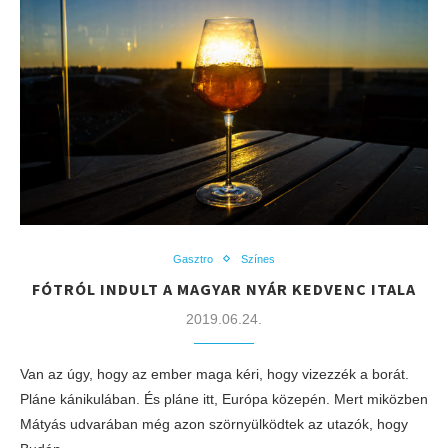
Gasztro
Színes
FÓTRÓL INDULT A MAGYAR NYÁR KEDVENC ITALA
2019.06.24.
Van az úgy, hogy az ember maga kéri, hogy vizezzék a borát.
Pláne kánikulában. És pláne itt, Európa közepén. Mert miközben
Mátyás udvarában még azon szörnyülködtek az utazók, hogy