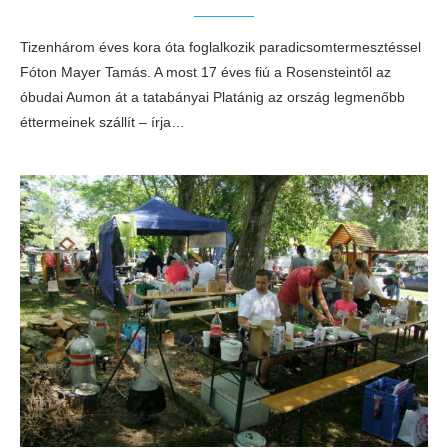
Tizenhárom éves kora óta foglalkozik paradicsomtermesztéssel
Fóton Mayer Tamás. A most 17 éves fiú a Rosensteintől az
óbudai Aumon át a tatabányai Platánig az ország legmenőbb
éttermeinek szállít – írja…