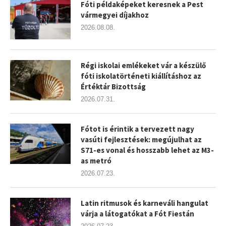
Fóti példaképeket keresnek a Pest
vármegyei díjakhoz
2026.08.08.
Régi iskolai emlékeket vár a készülő
fóti iskolatörténeti kiállításhoz az
Értéktár Bizottság
2026.07.31.
Fótot is érintik a tervezett nagy
vasúti fejlesztések: megújulhat az
S71-es vonal és hosszabb lehet az M3-
as metró
2026.07.23.
Latin ritmusok és karneváli hangulat
várja a látogatókat a Fót Fiestán