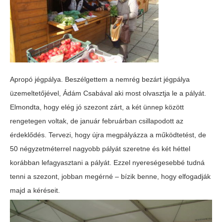
Apropó jégpálya. Beszélgettem a nemrég bezárt jégpálya
üzemeltetőjével, Ádám Csabával aki most olvasztja le a pályát.
Elmondta, hogy elég jó szezont zárt, a két ünnep között
rengetegen voltak, de január februárban csillapodott az
érdeklődés. Tervezi, hogy újra megpályázza a működtetést, de
50 négyzetméterrel nagyobb pályát szeretne és két héttel
korábban lefagyasztani a pályát. Ezzel nyereségesebbé tudná
tenni a szezont, jobban megérné – bízik benne, hogy elfogadják
majd a kéréseit.