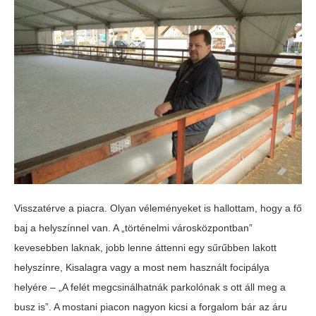
Visszatérve a piacra. Olyan véleményeket is hallottam, hogy a fő
baj a helyszínnel van. A „történelmi városközpontban”
kevesebben laknak, jobb lenne áttenni egy sűrűbben lakott
helyszínre, Kisalagra vagy a most nem használt focipálya
helyére – „A felét megcsinálhatnák parkolónak s ott áll meg a
busz is”. A mostani piacon nagyon kicsi a forgalom bár az áru