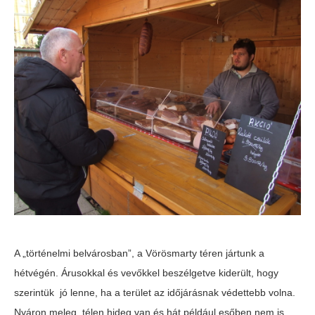
A „történelmi belvárosban”, a Vörösmarty téren jártunk a
hétvégén. Árusokkal és vevőkkel beszélgetve kiderült, hogy
szerintük jó lenne, ha a terület az időjárásnak védettebb volna.
Nyáron meleg, télen hideg van és hát például esőben nem is