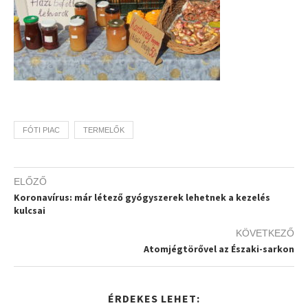
FÓTI PIAC
TERMELŐK
ELŐZŐ
Koronavírus: már létező gyógyszerek lehetnek a kezelés
kulcsai
KÖVETKEZŐ
Atomjégtörővel az Északi-sarkon
ÉRDEKES LEHET: