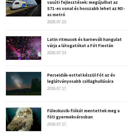
vasúti fejlesztések: megújulhat az
S71-es vonal és hosszabb lehet az M3-
as metró
2026.07.23.
Latin ritmusok és karneváli hangulat
várja a látogatókat a Fót Fiestán
2026.07.23.
Perseidák-esttel készül Fót az év
leglátványosabb csillaghullására
2026.07.17.
Füleskuvik-fiókát mentettek meg a
fóti gyermekvárosban
2026.07.17.