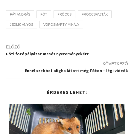
FÁY ANDRÁS
FÓT
FRÖCCS
FRÖCCSFAJTÁK
JEDLIK ÁNYOS
VÖRÖSMARTY MIHÁLY
ELŐZŐ
Fóti fotópályázat mesés nyereményekért
KÖVETKEZŐ
Ennél szebbet aligha látott még Fóton – légi videók
ÉRDEKES LEHET: