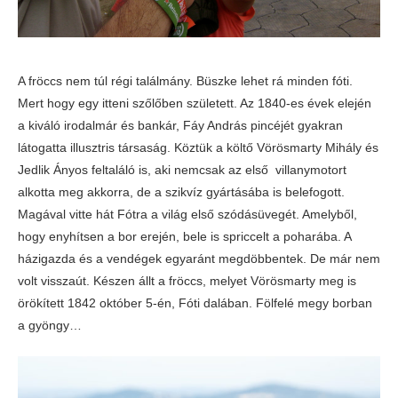
A fröccs nem túl régi találmány. Büszke lehet rá minden fóti.
Mert hogy egy itteni szőlőben született. Az 1840-es évek elején
a kiváló irodalmár és bankár, Fáy András pincéjét gyakran
látogatta illusztris társaság. Köztük a költő Vörösmarty Mihály és
Jedlik Ányos feltaláló is, aki nemcsak az első villanymotort
alkotta meg akkorra, de a szikvíz gyártásába is belefogott.
Magával vitte hát Fótra a világ első szódásüvegét. Amelyből,
hogy enyhítsen a bor erején, bele is spriccelt a poharába. A
házigazda és a vendégek egyaránt megdöbbentek. De már nem
volt visszaút. Készen állt a fröccs, melyet Vörösmarty meg is
örökített 1842 október 5-én, Fóti dalában. Fölfelé megy borban
a gyöngy…