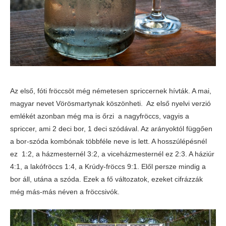
Az első, fóti fröccsöt még németesen spriccernek hívták. A mai,
magyar nevet Vörösmartynak köszönheti. Az első nyelvi verzió
emlékét azonban még ma is őrzi a nagy
fröccs, vagyis a
spriccer, ami
2 deci bor, 1 deci szódával. Az arányoktól függően
a bor-szóda kombónak többféle neve is lett. A hosszúlépésnél
ez 1:2, a házmesternél 3:2, a viceházmesternél ez 2:3. A háziúr
4:1, a lakófröccs 1:4, a Krúdy-fröccs 9:1. Elől persze mindig a
bor áll, utána a szóda. Ezek a fő változatok, ezeket cifrázzák
még más-más néven a fröccsivók.