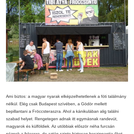
Ami biztos: a magyar nyarak elképzelhetetlenek a fóti találmány
nélkül. Elég csak Budapest szívében, a Gödör mellett
bepillantani a Fröccsteraszra. Ahol a kánikulában alig találni
szabad helyet. Rengetegen adnak itt egymásnak randevút,
magyarok és külföldiek. Az utóbbiak először néha furcsán
néznek a fröccsre, de aztán szinte biztosan beszippantja őket