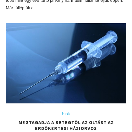
több mint egy éve tartó járvány harmadik hullámát éljük éppen.
Már túlléptük a…
Hírek
MEGTAGADJA A BETEGTŐL AZ OLTÁST AZ
ERDŐKERTESI HÁZIORVOS