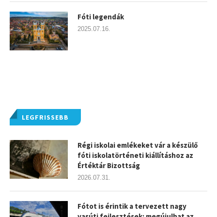
Fóti legendák
2025.07.16.
LEGFRISSEBB
Régi iskolai emlékeket vár a készülő
fóti iskolatörténeti kiállításhoz az
Értéktár Bizottság
2026.07.31.
Fótot is érintik a tervezett nagy
vasúti fejlesztések: megújulhat az