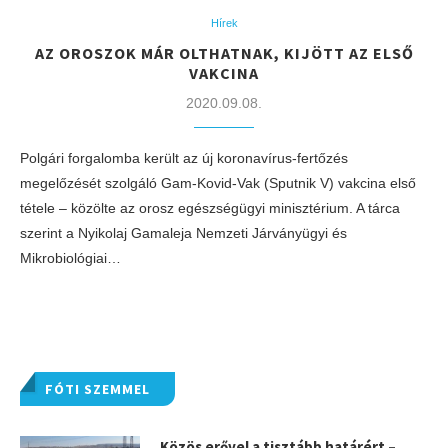
Hírek
AZ OROSZOK MÁR OLTHATNAK, KIJÖTT AZ ELSŐ
VAKCINA
2020.09.08.
Polgári forgalomba került az új koronavírus-fertőzés
megelőzését szolgáló Gam-Kovid-Vak (Sputnik V) vakcina első
tétele – közölte az orosz egészségügyi minisztérium. A tárca
szerint a Nyikolaj Gamaleja Nemzeti Járványügyi és
Mikrobiológiai…
FÓTI SZEMMEL
Közös erővel a tisztább határért –