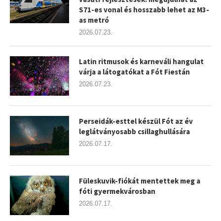
S71-es vonal és hosszabb lehet az M3-
as metró
2026.07.23.
Latin ritmusok és karneváli hangulat
várja a látogatókat a Fót Fiestán
2026.07.23.
Perseidák-esttel készül Fót az év
leglátványosabb csillaghullására
2026.07.17.
Füleskuvik-fiókát mentettek meg a
fóti gyermekvárosban
2026.07.17.