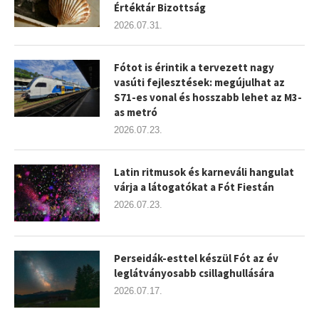
Értéktár Bizottság
2026.07.31.
Fótot is érintik a tervezett nagy
vasúti fejlesztések: megújulhat az
S71-es vonal és hosszabb lehet az M3-
as metró
2026.07.23.
Latin ritmusok és karneváli hangulat
várja a látogatókat a Fót Fiestán
2026.07.23.
Perseidák-esttel készül Fót az év
leglátványosabb csillaghullására
2026.07.17.