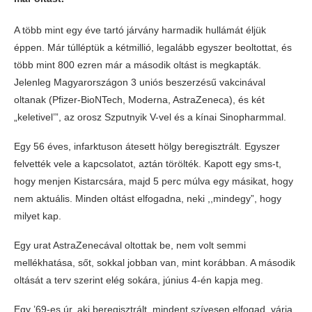
A több mint egy éve tartó járvány harmadik hullámát éljük
éppen. Már túlléptük a kétmillió, legalább egyszer beoltottat, és
több mint 800 ezren már a második oltást is megkapták.
Jelenleg Magyarországon 3 uniós beszerzésű vakcinával
oltanak (Pfizer-BioNTech, Moderna, AstraZeneca), és két
„keletivel’”, az orosz Szputnyik V-vel és a kínai Sinopharmmal.
Egy 56 éves, infarktuson átesett hölgy beregisztrált. Egyszer
felvették vele a kapcsolatot, aztán törölték. Kapott egy sms-t,
hogy menjen Kistarcsára, majd 5 perc múlva egy másikat, hogy
nem aktuális. Minden oltást elfogadna, neki ,,mindegy”, hogy
milyet kap.
Egy urat AstraZenecával oltottak be, nem volt semmi
mellékhatása, sőt, sokkal jobban van, mint korábban. A második
oltását a terv szerint elég sokára, június 4-én kapja meg.
Egy ’69-es úr, aki beregisztrált, mindent szívesen elfogad, várja