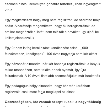
ezekben nincs ,,semmilyen génátíró történet”, csak legyengített
vírus.
Egy megkérdezett hölgy még nem regisztrált, de szeretne majd
oltást. A barátnője megemlítette, hogy ők beregisztráltak, de
amikor megnézték a listát, nem találták a nevüket, így újból be
kellett jelentkezniük.
Egy úr nem is fog kérni oltást: kondiedzést csinál, ,,600
fekvőtámasz, kondigépek”. 106 éves nagyapja sem kér oltást.
Egy házaspár elmondta, bár két hónapja regisztráltak, a lányuk
mikor utánanézett, nem találta ennek nyomát, így újra
feliratkoztak. A 10 évvel fiatalabb szomszédjukat már beoltották.
Egy pedagógus hölgy elmondta, hogy bár már korábban
regisztrált, csak most fogja megkapni az oltást.
Összességében, bár vannak szkeptikusok, a nagy többség