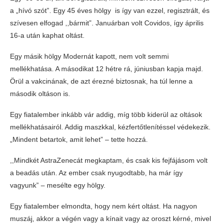
a „hívó szót”. Egy 45 éves hölgy is így van ezzel, regisztrált, és
szívesen elfogad ,,bármit”. Januárban volt Covidos, így április
16-a után kaphat oltást.
Egy másik hölgy Modernát kapott, nem volt semmi
mellékhatása. A másodikat 12 hétre rá, júniusban kapja majd.
Örül a vakcinának, de azt érezné biztosnak, ha túl lenne a
második oltáson is.
Egy fiatalember inkább vár addig, míg több kiderül az oltások
mellékhatásairól. Addig maszkkal, kézfertőtlenítéssel védekezik.
„Mindent betartok, amit lehet” – tette hozzá.
,,Mindkét AstraZenecát megkaptam, és csak kis fejfájásom volt
a beadás után. Az ember csak nyugodtabb, ha már így
vagyunk” – mesélte egy hölgy.
Egy fiatalember elmondta, hogy nem kért oltást. Ha nagyon
muszáj, akkor a végén vagy a kínait vagy az oroszt kérné, mivel