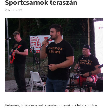
Sportcsarnok teraszán
2023.07.23.
Kellemes, hűvös este volt szombaton, amikor kilátogattunk a