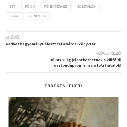
EST
FŐNIX
FŐNIX TERASZ
NOSZTALGIA
SPORT
ZENÉS EST
ELŐZŐ
Kedves hagyományt éleszt fel a városi könyvtár
KÖVETKEZŐ
Július 31-ig jelentkezhetnek a külföldi
ösztöndíjprogramra a fóti fiatalok!
ÉRDEKES LEHET: