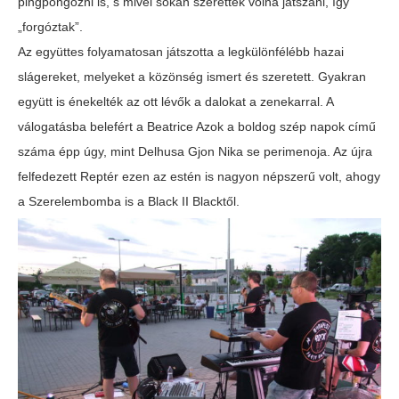
pingpongozni is, s mivel sokan szerettek volna játszani, így
„forgóztak”.
Az együttes folyamatosan játszotta a legkülönfélébb hazai
slágereket, melyeket a közönség ismert és szeretett. Gyakran
együtt is énekelték az ott lévők a dalokat a zenekarral. A
válogatásba belefért a Beatrice Azok a boldog szép napok című
száma épp úgy, mint Delhusa Gjon Nika se perimenoja. Az újra
felfedezett Reptér ezen az estén is nagyon népszerű volt, ahogy
a Szerelembomba is a Black II Blacktől.