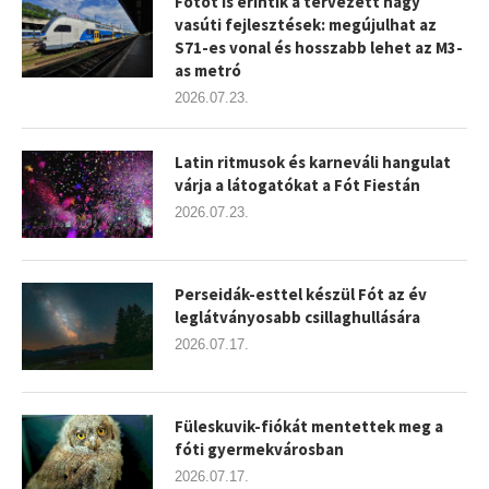
Fótot is érintik a tervezett nagy
vasúti fejlesztések: megújulhat az
S71-es vonal és hosszabb lehet az M3-
as metró
2026.07.23.
Latin ritmusok és karneváli hangulat
várja a látogatókat a Fót Fiestán
2026.07.23.
Perseidák-esttel készül Fót az év
leglátványosabb csillaghullására
2026.07.17.
Füleskuvik-fiókát mentettek meg a
fóti gyermekvárosban
2026.07.17.