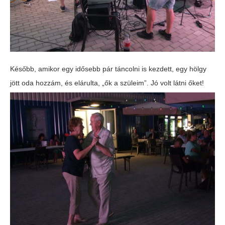
Később, amikor egy idősebb pár táncolni is kezdett, egy hölgy
jött oda hozzám, és elárulta, „ők a szüleim”. Jó volt látni őket!