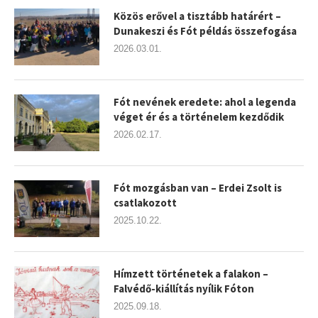
Közös erővel a tisztább határért –
Dunakeszi és Fót példás összefogása
2026.03.01.
Fót nevének eredete: ahol a legenda
véget ér és a történelem kezdődik
2026.02.17.
Fót mozgásban van – Erdei Zsolt is
csatlakozott
2025.10.22.
Hímzett történetek a falakon –
Falvédő-kiállítás nyílik Fóton
2025.09.18.