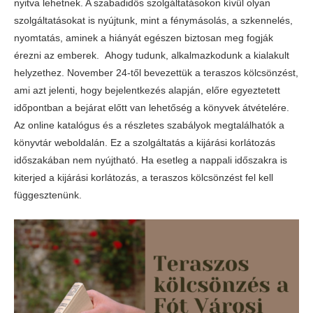
nyitva lehetnek. A szabadidős szolgáltatásokon kívül olyan
szolgáltatásokat is nyújtunk, mint a fénymásolás, a szkennelés,
nyomtatás, aminek a hiányát egészen biztosan meg fogják
érezni az emberek. Ahogy tudunk, alkalmazkodunk a kialakult
helyzethez. November 24-től bevezettük a teraszos kölcsönzést,
ami azt jelenti, hogy bejelentkezés alapján, előre egyeztetett
időpontban a bejárat előtt van lehetőség a könyvek átvételére.
Az online katalógus és a részletes szabályok megtalálhatók a
könyvtár weboldalán. Ez a szolgáltatás a kijárási korlátozás
időszakában nem nyújtható. Ha esetleg a nappali időszakra is
kiterjed a kijárási korlátozás, a teraszos kölcsönzést fel kell
függesztenünk.