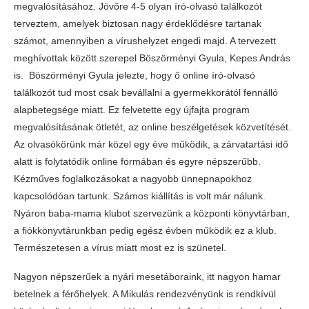
megvalósításához. Jövőre 4-5 olyan író-olvasó találkozót
terveztem, amelyek biztosan nagy érdeklődésre tartanak
számot, amennyiben a vírushelyzet engedi majd. A tervezett
meghívottak között szerepel Böszörményi Gyula, Kepes András
is. Böszörményi Gyula jelezte, hogy ő online író-olvasó
találkozót tud most csak bevállalni a gyermekkorától fennálló
alapbetegsége miatt. Ez felvetette egy újfajta program
megvalósításának ötletét, az online beszélgetések közvetítését.
Az olvasókörünk már közel egy éve működik, a zárvatartási idő
alatt is folytatódik online formában és egyre népszerűbb.
Kézműves foglalkozásokat a nagyobb ünnepnapokhoz
kapcsolódóan tartunk. Számos kiállítás is volt már nálunk.
Nyáron baba-mama klubot szervezünk a központi könyvtárban,
a fiókkönyvtárunkban pedig egész évben működik ez a klub.
Természetesen a vírus miatt most ez is szünetel.
Nagyon népszerűek a nyári mesetáboraink, itt nagyon hamar
betelnek a férőhelyek. A Mikulás rendezvényünk is rendkívül