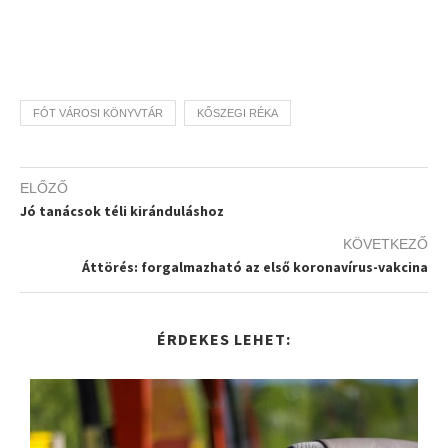
FÓT VÁROSI KÖNYVTÁR
KŐSZEGI RÉKA
ELŐZŐ
Jó tanácsok téli kiránduláshoz
KÖVETKEZŐ
Áttörés: forgalmazható az első koronavírus-vakcina
ÉRDEKES LEHET: