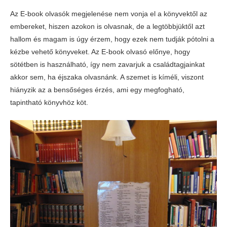
Az E-book olvasók megjelenése nem vonja el a könyvektől az
embereket, hiszen azokon is olvasnak, de a legtöbbjüktől azt
hallom és magam is úgy érzem, hogy ezek nem tudják pótolni a
kézbe vehető könyveket. Az E-book olvasó előnye, hogy
sötétben is használható, így nem zavarjuk a családtagjainkat
akkor sem, ha éjszaka olvasnánk. A szemet is kíméli, viszont
hiányzik az a bensőséges érzés, ami egy megfogható,
tapintható könyvhöz köt.