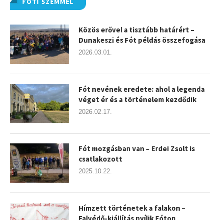
FÓTI SZEMMEL
Közös erővel a tisztább határért –
Dunakeszi és Fót példás összefogása
2026.03.01.
Fót nevének eredete: ahol a legenda
véget ér és a történelem kezdődik
2026.02.17.
Fót mozgásban van – Erdei Zsolt is
csatlakozott
2025.10.22.
Hímzett történetek a falakon –
Falvédő-kiállítás nyílik Fóton