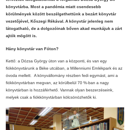
könyvtárba. Most a pandémia miatt csendesebb
körülmények között beszélgethettünk a bezárt könyvtár
vezetőjével, Kőszegi Rékával. A könyvtár jelenleg nem
látogatható, de a dolgozóinak bőven akad munkájuk a zárt
ajtók mögött is.
Hány könyvtár van Fóton?
Kettő: a Dózsa György úton van a központi, és van egy
fiókkönyvtárunk a Béke utcában, a Millenniumi Emlékpark és az
óvoda mellett. A könyvállomány részben fedi egymást, ami a
fiókkönyvtárban megvan, az körülbelül 70 %-ban a nagy
könyvtárban is hozzáférhető. Vannak olyan beszerzéseink,
melyek csak a fiókkönyvtárban kölcsönözhetők ki.