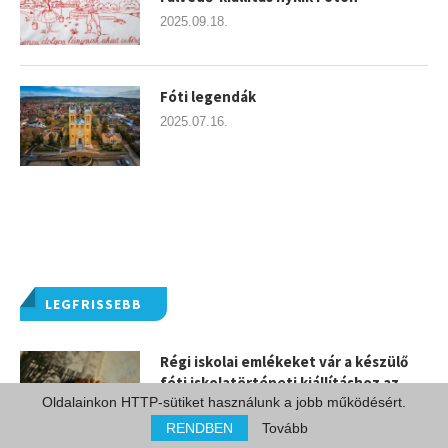
2025.09.18.
Fóti legendák
2025.07.16.
LEGFRISSEBB
Régi iskolai emlékeket vár a készülő
fóti iskolatörténeti kiállításhoz az
Értéktár Bizottság
Oldalainkon HTTP-sütiket használunk a jobb működésért.
RENDBEN
Tovább
2026.07.31.