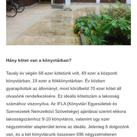
Hány kötet van a könyvtárban?
Tavaly év végén 68 ezer kötetünk volt, 49 ezer a központi
könyvtárban, 19 ezer a fiókkönyvtárban. Év közben
gyarapítottuk az állományt, most körülbelül 70 ezer kötet áll
olvasóink rendelkezésére. Ez ideális kötetszám a lakosság
számához viszonyítva. Az IFLA (Könyvtári Egyesületek és
Szervezetek Nemzetközi Szövetsége) ajánlásai szerint ekkora
lakosságszámhoz 9-10 könyvtáros, valamint úgy ezer
négyzetméter alapterület lenne az ideális. Jelenleg 6 dolgozónk
van, és a két könyvtárunk összesen 696 négyzetméteren