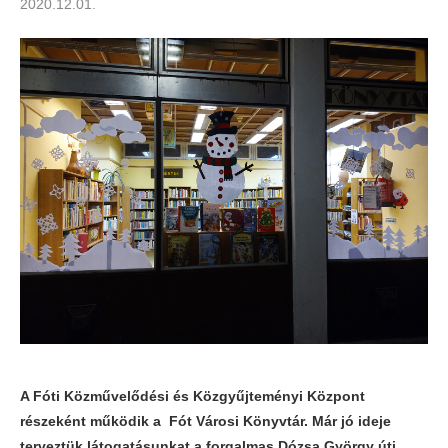
2020.12.01.
A Fóti Közművelődési és Közgyűjteményi Központ
részeként működik a Fót Városi Könyvtár. Már jó ideje
terveztük látogatásunkat a forgalmas Dózsa György úti