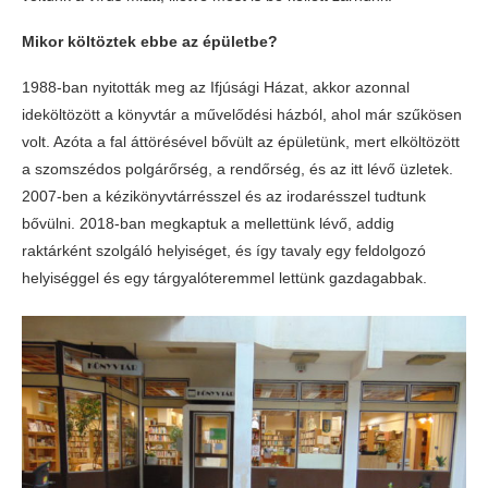
Mikor költöztek ebbe az épületbe?
1988-ban nyitották meg az Ifjúsági Házat, akkor azonnal
ideköltözött a könyvtár a művelődési házból, ahol már szűkösen
volt. Azóta a fal áttörésével bővült az épületünk, mert elköltözött
a szomszédos polgárőrség, a rendőrség, és az itt lévő üzletek.
2007-ben a kézikönyvtárrésszel és az irodarésszel tudtunk
bővülni. 2018-ban megkaptuk a mellettünk lévő, addig
raktárként szolgáló helyiséget, és így tavaly egy feldolgozó
helyiséggel és egy tárgyalóteremmel lettünk gazdagabbak.