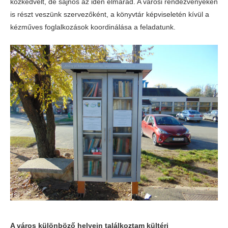
közkedvelt, de sajnos az idén elmarad. A városi rendezvényeken
is részt veszünk szervezőként, a könyvtár képviseletén kívül a
kézműves foglalkozások koordinálása a feladatunk.
A város különböző helyein találkoztam kültéri