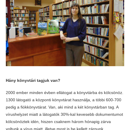
Hány könyvtári tagjuk van?
2000 ember minden évben ellátogat a könyvtárba és kölcsönöz.
1300 látogató a központi könyvtárat használja, a többi 600-700
pedig a fiókkönyvtárat. Van, aki mind a két könyvtárban tag. A
vírushelyzet miatt a látogatók 30%-kal kevesebb dokumentumot
kölcsönöztek idén, hiszen csaknem három hónapig zárva
voltunk a vírus miatt, illetve most is be kellett zárnunk.