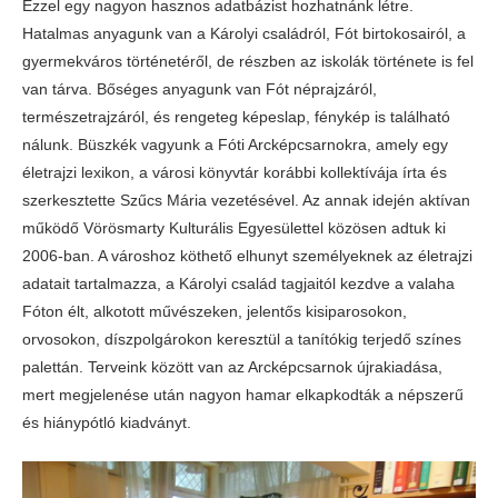
Ezzel egy nagyon hasznos adatbázist hozhatnánk létre.
Hatalmas anyagunk van a Károlyi családról, Fót birtokosairól, a
gyermekváros történetéről, de részben az iskolák története is fel
van tárva. Bőséges anyagunk van Fót néprajzáról,
természetrajzáról, és rengeteg képeslap, fénykép is található
nálunk. Büszkék vagyunk a Fóti Arcképcsarnokra, amely egy
életrajzi lexikon, a városi könyvtár korábbi kollektívája írta és
szerkesztette Szűcs Mária vezetésével. Az annak idején aktívan
működő Vörösmarty Kulturális Egyesülettel közösen adtuk ki
2006-ban. A városhoz köthető elhunyt személyeknek az életrajzi
adatait tartalmazza, a Károlyi család tagjaitól kezdve a valaha
Fóton élt, alkotott művészeken, jelentős kisiparosokon,
orvosokon, díszpolgárokon keresztül a tanítókig terjedő színes
palettán. Terveink között van az Arcképcsarnok újrakiadása,
mert megjelenése után nagyon hamar elkapkodták a népszerű
és hiánypótló kiadványt.