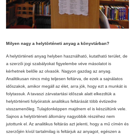
Milyen nagy a helytörténeti anyag a könyvtárban?
A helytörténeti anyag helyben használható, kutatható terület, de
a szerzői jogi szabályokat figyelembe véve másolatot is
kérhetnek belőle az olvasók. Nagyon gazdag az anyag.
Analitikusan nincs még teljesen feltárva, de ezek a sajnálatos
időszakok, amikor megáll az élet, arra jók, hogy ezt a munkát is
folytassuk. A tavaszi zárvatartási időszak alatt elkezdtük a
helytörténeti folyóiratok analitikus feltárását több évtizedre
visszamenőleg. Tulajdonképpen majdnem el is készültünk vele.
Sajnos a helytörténeti állomány nagyobbik részéhez nem
jutottunk el. Az analitikus feltárás azt jelenti, hogy a mű címén és
szerzőjén kívül tartalmilag is feltárjuk az anyagot, egészen a