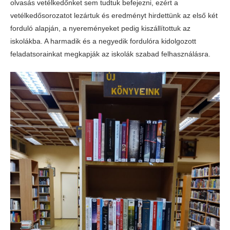
olvasás vetélkedőnket sem tudtuk befejezni, ezért a
vetélkedősorozatot lezártuk és eredményt hirdettünk az első két
forduló alapján, a nyereményeket pedig kiszállítottuk az
iskolákba. A harmadik és a negyedik fordulóra kidolgozott
feladatsorainkat megkapják az iskolák szabad felhasználásra.