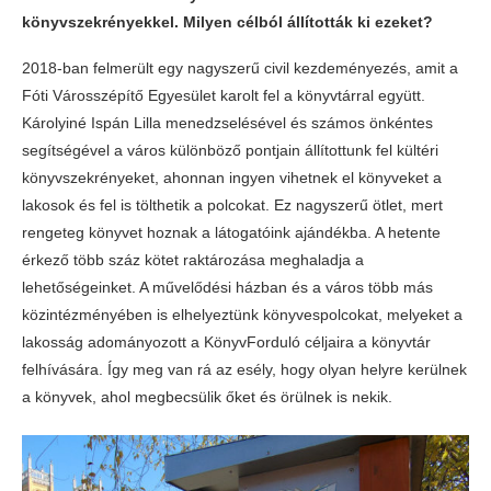
könyvszekrényekkel. Milyen célból állították ki ezeket?
2018-ban felmerült egy nagyszerű civil kezdeményezés, amit a
Fóti Városszépítő Egyesület karolt fel a könyvtárral együtt.
Károlyiné Ispán Lilla menedzselésével és számos önkéntes
segítségével a város különböző pontjain állítottunk fel kültéri
könyvszekrényeket, ahonnan ingyen vihetnek el könyveket a
lakosok és fel is tölthetik a polcokat. Ez nagyszerű ötlet, mert
rengeteg könyvet hoznak a látogatóink ajándékba. A hetente
érkező több száz kötet raktározása meghaladja a
lehetőségeinket. A művelődési házban és a város több más
közintézményében is elhelyeztünk könyvespolcokat, melyeket a
lakosság adományozott a KönyvForduló céljaira a könyvtár
felhívására. Így meg van rá az esély, hogy olyan helyre kerülnek
a könyvek, ahol megbecsülik őket és örülnek is nekik.