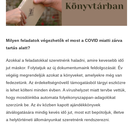
Milyen feladatok végezhetők el most a COVID miatti zárva
tartás alatt?
Azokkal a feladatokkal szeretnénk haladni, amire kevesebb idő
jut máskor. Folytatjuk az új dokumentumaink feldolgozását. Év
végéig megrendeljük azokat a könyveket, amelyekre még van
fedezetünk. Az érdekeltségnövelő támogatásból tárgyi eszközre
is lehet költeni minden évben. A vírushelyzet miatt tervbe vettük,
hogy mosdóinkba automata folyékonyszappan-adagolókat
szerzünk be. Az év közben kapott ajándékkönyvek
átválogatására mindig kevés idő jut, most ezt bepótoljuk, illetve
a helytörténeti állományunkat szeretnénk rendszerezni.