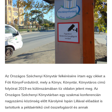
Az Országos Széchenyi Könyvtár felkérésére írtam egy cikket a
Fóti KönyvFordulóról, mely a Könyv, Könyvtár, Könyvtáros című
folyóirat 2019-es különszámában tíz oldalon jelent meg. Az
Országos Széchenyi Könyvtárban egy szakmai konferencián
nagyszámú közönség előtt Károlyiné Ispán Lillával előadást is
tartottunk a példaértékű civil összefogásról és annak