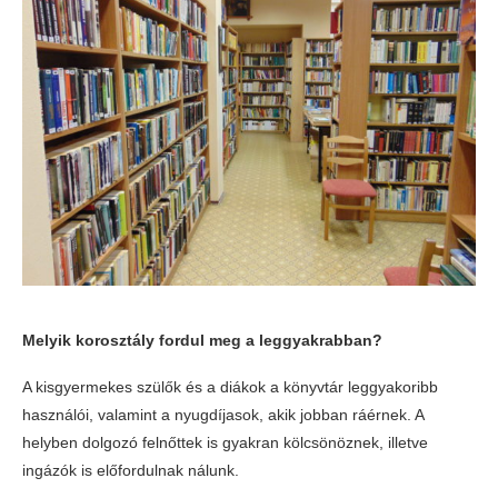
Melyik korosztály fordul meg a leggyakrabban?
A kisgyermekes szülők és a diákok a könyvtár leggyakoribb
használói, valamint a nyugdíjasok, akik jobban ráérnek. A
helyben dolgozó felnőttek is gyakran kölcsönöznek, illetve
ingázók is előfordulnak nálunk.