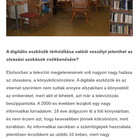
A digitális eszközök térhódítása valódi veszélyt jelenthet az
olvasási szokások csökkenésére?
Elsősorban a televízió megjelenésének volt nagyon nagy hatása
az olvasásra, a könyvkölcsönzésre. A digitális eszközök és az
internet szerintem nem tudták ennyire elszakítani a könyvektől
az embereket, mert akit el lehetett, azt már a televíziózás
beszippantotta. A 2000-es években lezajlott egy nagy
informatikai forradalom. 18 éve dolgozom itt a fóti könyvtárban,
és nem érzem azt, hogy kevesebben jönnek kölcsönözni, mint
korábban. Az informatikai sarokban a számítógépek használata
jelentősen lecsökkent az utóbbi 10 évben, mert nagy