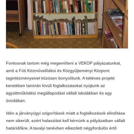
Fontosnak tartom még megemlíteni a VEKOP pályázatunkat,
amit a Fóti Közművelődési és Közgyűjteményi Központ
tagintézményeivel közösen bonyolítunk. A kétéves projekt
keretében tanórán kívüli foglalkozásokat nyújtunk az
együttműködési megállapodást vállalt iskolákban és egy
óvodában.
Idén a járványügyi szigorítások miatt a foglalkozások elindítása
nem sikerült, ezért halasztást kell kérnünk a pályázatban vállalt
határidőkre. A tavalyi tanévben elkezdett négyfordulós értő