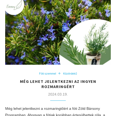
Fóti szemmel
Közérdekű
MÉG LEHET JELENTKEZNI AZ INGYEN
ROZMARINGÉRT
2024.03.19.
Még lehet jelentkezni a rozmaringtőért a fóti Zöld Bársony
Programban. Ahogyan a fótiak korábban értesülhettek róla, a