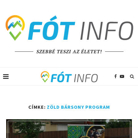
SZEBBÉ TESZI AZ ÉLETET!
CÍMKE:
ZÖLD BÁRSONY PROGRAM