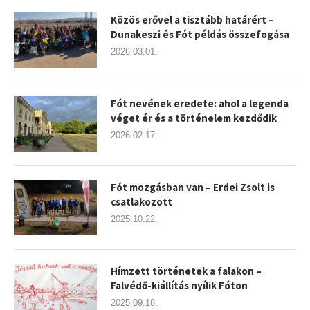
Közös erővel a tisztább határért –
Dunakeszi és Fót példás összefogása
2026.03.01.
Fót nevének eredete: ahol a legenda
véget ér és a történelem kezdődik
2026.02.17.
Fót mozgásban van – Erdei Zsolt is
csatlakozott
2025.10.22.
Hímzett történetek a falakon –
Falvédő-kiállítás nyílik Fóton
2025.09.18.