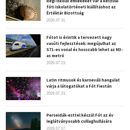
Régi iskolai emlékeket vár a készülő
fóti iskolatörténeti kiállításhoz az
Értéktár Bizottság
2026.07.31.
Fótot is érintik a tervezett nagy
vasúti fejlesztések: megújulhat az
S71-es vonal és hosszabb lehet az M3-
as metró
2026.07.23.
Latin ritmusok és karneváli hangulat
várja a látogatókat a Fót Fiestán
2026.07.23.
Perseidák-esttel készül Fót az év
leglátványosabb csillaghullására
2026.07.17.