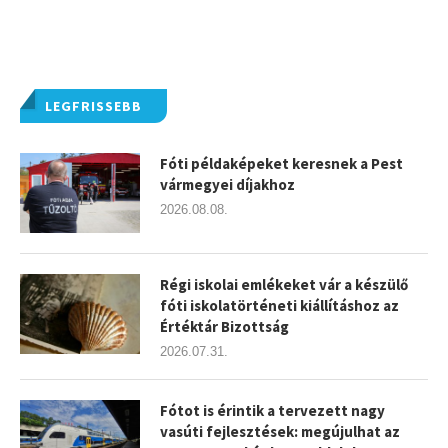
LEGFRISSEBB
Fóti példaképeket keresnek a Pest
vármegyei díjakhoz
2026.08.08.
Régi iskolai emlékeket vár a készülő
fóti iskolatörténeti kiállításhoz az
Értéktár Bizottság
2026.07.31.
Fótot is érintik a tervezett nagy
vasúti fejlesztések: megújulhat az