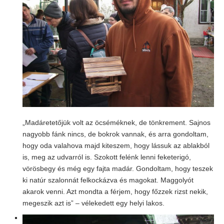
„Madáretetőjük volt az öcséméknek, de tönkrement. Sajnos
nagyobb fánk nincs, de bokrok vannak, és arra gondoltam,
hogy oda valahova majd kiteszem, hogy lássuk az ablakból
is, meg az udvarról is. Szokott felénk lenni feketerigó,
vörösbegy és még egy fajta madár. Gondoltam, hogy teszek
ki natúr szalonnát felkockázva és magokat. Maggolyót
akarok venni. Azt mondta a férjem, hogy főzzek rizst nekik,
megeszik azt is” – vélekedett egy helyi lakos.