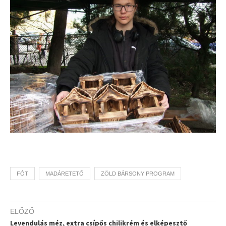
FÓT
MADÁRETETŐ
ZÖLD BÁRSONY PROGRAM
ELŐZŐ
Levendulás méz, extra csípős chilikrém és elképesztő