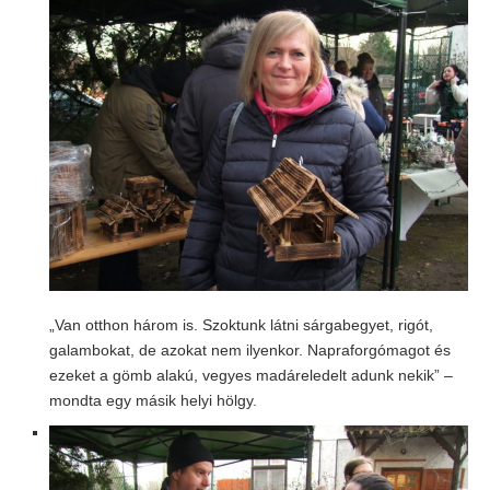
„Van otthon három is. Szoktunk látni sárgabegyet, rigót,
galambokat, de azokat nem ilyenkor. Napraforgómagot és
ezeket a gömb alakú, vegyes madáreledelt adunk nekik” –
mondta egy másik helyi hölgy.