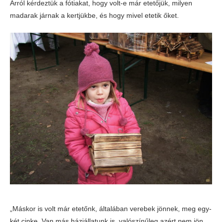
Arról kérdeztük a fótiakat, hogy volt-e már etetőjük, milyen
madarak járnak a kertjükbe, és hogy mivel etetik őket.
„Máskor is volt már etetőnk, általában verebek jönnek, meg egy-
két cinke. Van más háziállatunk is, valószínűleg azért nem jön