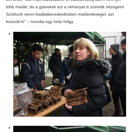
több madár, de a gyerekek ezt a néhányat is szeretik nézegetni.
Szoktunk venni kisállatkereskedésben madáreleséget, azt
tesszük ki” – mondta egy helyi hölgy.