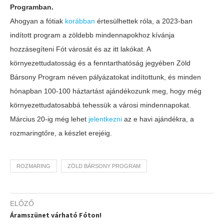
Programban.
Ahogyan a fótiak
korábban
értesülhettek róla, a 2023-ban
indított program a zöldebb mindennapokhoz kívánja
hozzásegíteni Fót városát és az itt lakókat. A
környezettudatosság és a fenntarthatóság jegyében Zöld
Bársony Program néven pályázatokat indítottunk, és minden
hónapban 100-100 háztartást ajándékozunk meg, hogy még
környezettudatosabbá tehessük a városi mindennapokat.
Március 20-ig még lehet
jelentkezni
az e havi ajándékra, a
rozmaringtőre, a készlet erejéig.
ROZMARING
ZÖLD BÁRSONY PROGRAM
ELŐZŐ
Áramszünet várható Fóton!