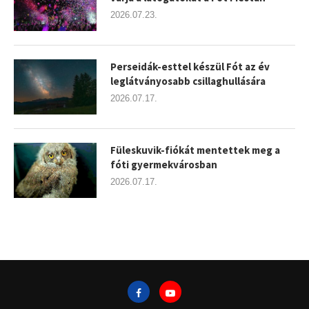
2026.07.23.
Perseidák-esttel készül Fót az év
leglátványosabb csillaghullására
2026.07.17.
Füleskuvik-fiókát mentettek meg a
fóti gyermekvárosban
2026.07.17.
şans
vidobet
vidobet
vidobet
vidobet
casinolevant
casinolevant
casinolevant
vidobet
şans
casinolevant
casino
şans
casino
casino
casino
boostaro
casinolevant
şans
casinolevant
şanscasino
vidobet
vidobet
levant
gorabet
galyabet
gorabet
gorabet
gorabet
vidobet
galyabet
gorabet
gorabet
casino
|
|
güncel
giriş
|
|
|
giriş
casino
giriş
şans
casino
levant
şans
şans
|
giriş
casino
giriş
|
|
giriş
casino
|
|
|
|
|
giriş
|
|
|
giriş
|
|
|
|
|
giriş
|
|
|
|
giriş
|
|
|
|
|
|
|