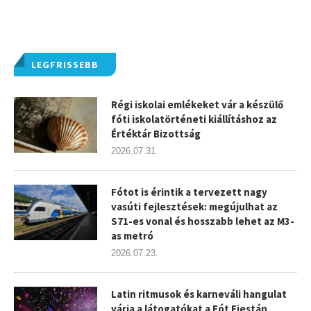
LEGFRISSEBB
Régi iskolai emlékeket vár a készülő
fóti iskolatörténeti kiállításhoz az
Értéktár Bizottság
2026.07.31.
Fótot is érintik a tervezett nagy
vasúti fejlesztések: megújulhat az
S71-es vonal és hosszabb lehet az M3-
as metró
2026.07.23.
Latin ritmusok és karneváli hangulat
várja a látogatókat a Fót Fiestán