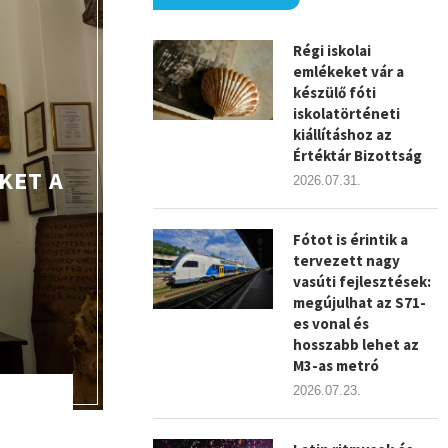
Régi iskolai
emlékeket vár a
készülő fóti
iskolatörténeti
kiállításhoz az
Értéktár Bizottság
KET A
2026.07.31.
Fótot is érintik a
tervezett nagy
vasúti fejlesztések:
megújulhat az S71-
es vonal és
hosszabb lehet az
M3-as metró
2026.07.23.