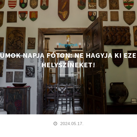
Programok
UMOK NAPJA FÓTON: NE HAGYJA KI EZE
HELYSZÍNEKET!
2024.05.17.