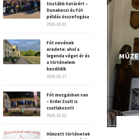
tisztább határért –
Dunakeszi és Fót
példás összefogása
2026.03.01.
Fót nevének
eredete: ahol a
MÚZE
legenda véget ér és
a történelem
kezdődik
2026.02.17.
Fót mozgásban van
– Erdei Zsolt is
csatlakozott
2025.10.22.
Hímzett történetek