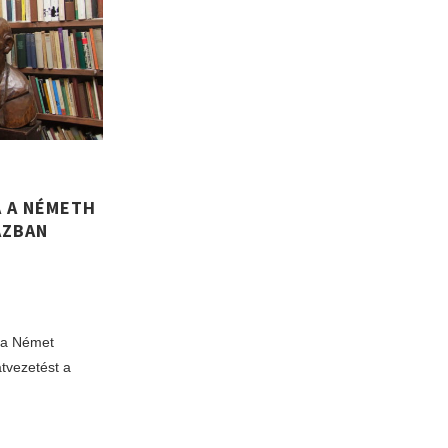
 A NÉMETH
ÁZBAN
 a Német
tvezetést a