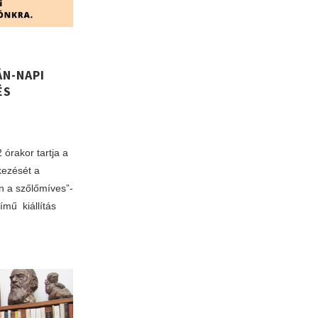
ÁN-NAPI
ÉS
órakor tartja a
ezését a
 a szőlőmíves”-
mű kiállítás