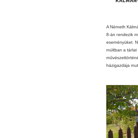
KÁLMÁN
A Németh Kálmá
8-án rendezik 
eseményüket. Né
múltban a tárlat
művészettörtén
házigazdája mu