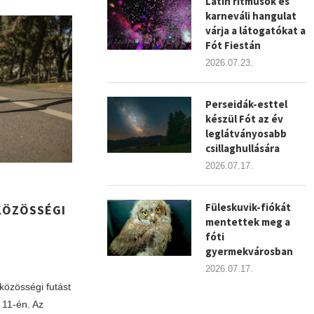
Latin ritmusok és
karneváli hangulat
várja a látogatókat a
Fót Fiestán
2026.07.23.
Perseidák-esttel
készül Fót az év
leglátványosabb
csillaghullására
2026.07.17.
Füleskuvik-fiókát
KÖZÖSSÉGI
mentettek meg a
fóti
gyermekvárosban
2026.07.17.
közösségi futást
 11-én. Az