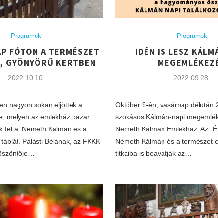
Programok
Programok
AP FÓTON A TERMÉSZET
IDÉN IS LESZ KÁLM
, GYÖNYÖRŰ KERTBEN
MEGEMLÉKEZ
2022.10.10.
2022.09.28.
ben nagyon sokan eljöttek a
Október 9-én, vasárnap délután 2 
, melyen az emlékház pazar
szokásos Kálmán-napi megemlék
ák fel a Németh Kálmán és a
Németh Kálmán Emlékház. Az „Én
táblát. Palásti Bélának, az FKKK
Németh Kálmán és a természet cí
köszöntője…
titkaiba is beavatják az…