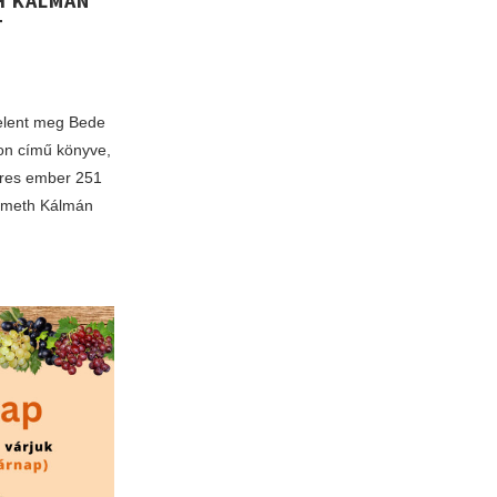
H KÁLMÁN
T
elent meg Bede
on című könyve,
íres ember 251
Németh Kálmán