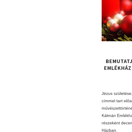
BEMUTATJ
EMLÉKHÁZ
Jézus születése
címmel tart elő
művészettörtén
Kálmán Emlékhá
részeként decem
Házban.