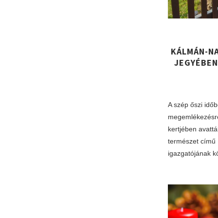
KÁLMÁN-N
JEGYÉBEN
A szép őszi idő
megemlékezésre
kertjében avatt
természet című 
igazgatójának 