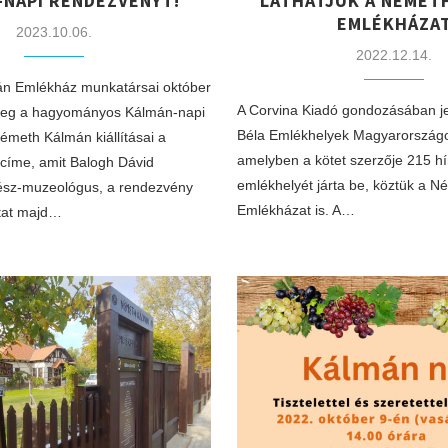
-NAPI RENDEZVÉNYT!
LÁTHATJUK A NÉMET
EMLÉKHÁZA
2023.10.06.
2022.12.14.
n Emlékház munkatársai október
A Corvina Kiadó gondozásában j
meg a hagyományos Kálmán-napi
Béla Emlékhelyek Magyarország
meth Kálmán kiállításai a
amelyben a kötet szerzője 215 h
 címe, amit Balogh Dávid
emlékhelyét járta be, köztük a 
ész-muzeológus, a rendezvény
Emlékházat is. A…
tat majd…