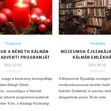
Programok
Közérdekű
UK A NÉMETH KÁLMÁN
MÚZEUMOK ÉJSZAKÁJA
 ADVENTI PROGRAMJÁT
KÁLMÁN EMLÉKH
2021.12.01.
2021.06.15.
, avagy a karácsony ikonográfiája
A Múzeumok Éjszakája országos
adást Balogh Dávid
rendezvénysorozat keretén belül
ész, muzeológus a Németh
Kálmán Emlékház is szervez tárla
z adventi programsorozatának
látogatóinak június 26-án este.
ber 8-án, a Kisalagi Közösségi