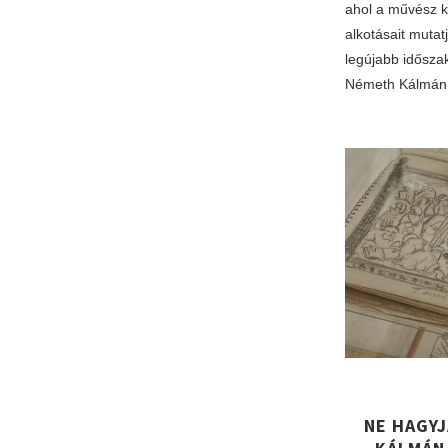
ahol a művész k
alkotásait muta
legújabb időszak
Németh Kálmán á
NE HAGYJ