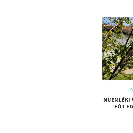
K
MŰEMLÉKI 
FÓT E