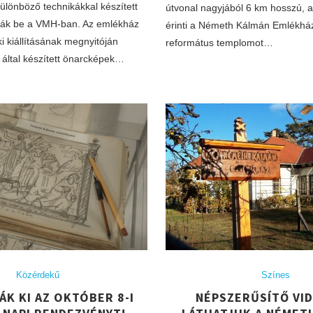
ülönböző technikákkal készített
útvonal nagyjából 6 km hosszú, 
tják be a VMH-ban. Az emlékház
érinti a Németh Kálmán Emlékház
i kiállításának megnyitóján
református templomot…
ltal készített önarcképek…
Közérdekű
Színes
ÁK KI AZ OKTÓBER 8-I
NÉPSZERŰSÍTŐ VI