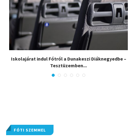
Iskolajárat indul Fótról a Dunakeszi Diáknegyedbe –
E
Tesztüzemben...
FÓTI SZEMMEL