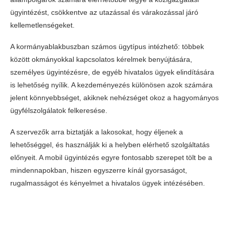
ügyintézést, csökkentve az utazással és várakozással járó
kellemetlenségeket.
A kormányablakbuszban számos ügytípus intézhető: többek
között okmányokkal kapcsolatos kérelmek benyújtására,
személyes ügyintézésre, de egyéb hivatalos ügyek elindítására
is lehetőség nyílik. A kezdeményezés különösen azok számára
jelent könnyebbséget, akiknek nehézséget okoz a hagyományos
ügyfélszolgálatok felkeresése.
A szervezők arra biztatják a lakosokat, hogy éljenek a
lehetőséggel, és használják ki a helyben elérhető szolgáltatás
előnyeit. A mobil ügyintézés egyre fontosabb szerepet tölt be a
mindennapokban, hiszen egyszerre kínál gyorsaságot,
rugalmasságot és kényelmet a hivatalos ügyek intézésében.