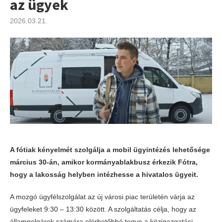
az ügyek
2026.03.21.
A fótiak kényelmét szolgálja a mobil ügyintézés lehetősége
március 30-án, amikor kormányablakbusz érkezik Fótra,
hogy a lakosság helyben intézhesse a hivatalos ügyeit.
A mozgó ügyfélszolgálat az új városi piac területén várja az
ügyfeleket 9:30 – 13:30 között. A szolgáltatás célja, hogy az
állampolgárok számára elérhetőbbé tegye a közigazgatási