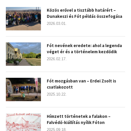
Közös erővel a tisztább határért –
Dunakeszi és Fót példás összefogása
2026.03.01.
Fót nevének eredete: ahol a legenda
véget ér és a történelem kezdődik
2026.02.17.
Fót mozgásban van – Erdei Zsolt is
csatlakozott
2025.10.22.
Hímzett történetek a falakon –
Falvédő-kiállítás nyílik Fóton
2025.09.18.