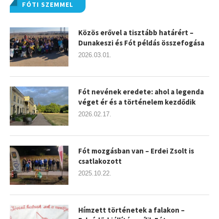
FÓTI SZEMMEL
Közös erővel a tisztább határért –
Dunakeszi és Fót példás összefogása
2026.03.01.
Fót nevének eredete: ahol a legenda
véget ér és a történelem kezdődik
2026.02.17.
Fót mozgásban van – Erdei Zsolt is
csatlakozott
2025.10.22.
Hímzett történetek a falakon –