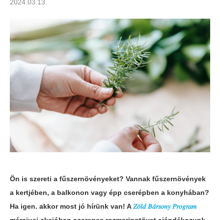
2024.03.13.
Ön is szereti a fűszernövényeket? Vannak fűszernövények
a kertjében, a balkonon vagy épp cserépben a konyhában?
Ha igen. akkor most jó hírünk van! A
𝑍𝑜̈𝑙𝑑 𝐵𝑎́𝑟𝑠𝑜𝑛𝑦 𝑃𝑟𝑜𝑔𝑟𝑎𝑚
márciusi akcióban cserepes rozmaringtövet ajándékozunk