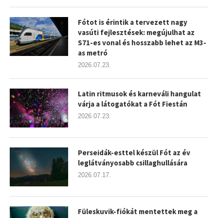
Fótot is érintik a tervezett nagy
vasúti fejlesztések: megújulhat az
S71-es vonal és hosszabb lehet az M3-
as metró
2026.07.23.
Latin ritmusok és karneváli hangulat
várja a látogatókat a Fót Fiestán
2026.07.23.
Perseidák-esttel készül Fót az év
leglátványosabb csillaghullására
2026.07.17.
Füleskuvik-fiókát mentettek meg a