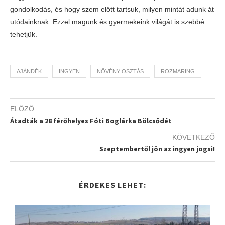
gondolkodás, és hogy szem előtt tartsuk, milyen mintát adunk át
utódainknak. Ezzel magunk és gyermekeink világát is szebbé
tehetjük.
AJÁNDÉK
INGYEN
NÖVÉNY OSZTÁS
ROZMARING
ELŐZŐ
Átadták a 28 férőhelyes Fóti Boglárka Bölcsődét
KÖVETKEZŐ
Szeptembertől jön az ingyen jogsi!
ÉRDEKES LEHET: