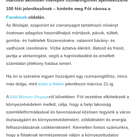
100 fóti jelentkezőnek – hirdette meg Fót városa a
Facebook-
oldalán.
Az illóolajat, szaponint és cseranyagot tartalmazó növényt
óvatosan adagolva használhatjuk mártások, pácok, sültek,
gomba- és halételek fűszerezésére, valamint bárány- és
vadhúsok ízesítésére. Vízbe áztatva élénkít, illatosít és frissít,
javítja a vérkeringést, segíti a hajnövekedést és emellett
számtalan jótékony hatása ismert.
Ha ön is szeretne ingyen hozzájutni egy rozmaringtőhöz, nincs
más dolga, mint
ezen a linken
jelentkezni március 21-ig.
A
𝑍𝑜̈𝑙𝑑 𝐵𝑎́𝑟𝑠𝑜𝑛𝑦 𝑃𝑟𝑜𝑔𝑟𝑎𝑚
ról bővebben: Fót vezetése elkötelezett a
környezetvédelem mellett, célja, hogy a helyi lakosság
szemléletformálásával és bevonásával közösen tegyünk a város
tisztaságáért és környezetvédelméért, zöldüléséért és energia
felhasználásának csökkentéséért. Kiemelten fontos számunkra,
hogy a fótiaknak természetessé váljon a környezettudatos