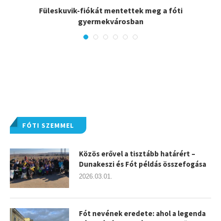
Füleskuvik-fiókát mentettek meg a fóti
gyermekvárosban
FÓTI SZEMMEL
Közös erővel a tisztább határért –
Dunakeszi és Fót példás összefogása
2026.03.01.
Fót nevének eredete: ahol a legenda