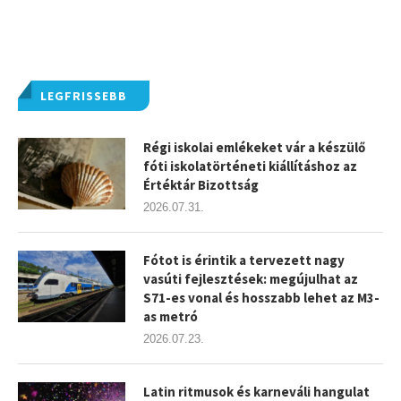
LEGFRISSEBB
Régi iskolai emlékeket vár a készülő
fóti iskolatörténeti kiállításhoz az
Értéktár Bizottság
2026.07.31.
Fótot is érintik a tervezett nagy
vasúti fejlesztések: megújulhat az
S71-es vonal és hosszabb lehet az M3-
as metró
2026.07.23.
Latin ritmusok és karneváli hangulat