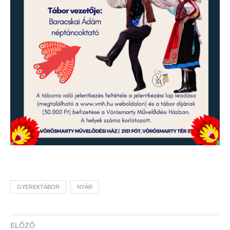
GYEREKTÁBOR
NYÁR
ELŐZŐ