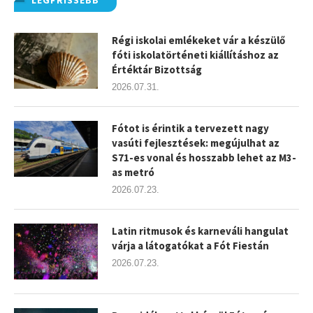
LEGFRISSEBB
Régi iskolai emlékeket vár a készülő
fóti iskolatörténeti kiállításhoz az
Értéktár Bizottság
2026.07.31.
Fótot is érintik a tervezett nagy
vasúti fejlesztések: megújulhat az
S71-es vonal és hosszabb lehet az M3-
as metró
2026.07.23.
Latin ritmusok és karneváli hangulat
várja a látogatókat a Fót Fiestán
2026.07.23.