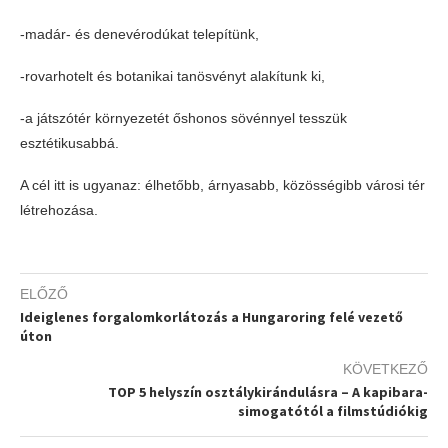
-madár- és denevérodúkat telepítünk,
-rovarhotelt és botanikai tanösvényt alakítunk ki,
-a játszótér környezetét őshonos sövénnyel tesszük
esztétikusabbá.
A cél itt is ugyanaz: élhetőbb, árnyasabb, közösségibb városi tér
létrehozása.
ELŐZŐ
Ideiglenes forgalomkorlátozás a Hungaroring felé vezető
úton
KÖVETKEZŐ
TOP 5 helyszín osztálykirándulásra – A kapibara-
simogatótól a filmstúdiókig