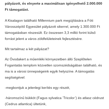
pályázott, és elnyerte a maximálisan igényelhető 2.000.000
Ft támogatást.
A Kisalagon található Millennium park megújítására a Fóti
Városszépítő Egyesület pályázott sikerrel, amely 1.300.000 Ft
támogatásban részesült. Ez összesen 3,3 millió forint külső
forrást jelent a város zöldfelületeinek fejlesztésére.
Mit tartalmaz a két pályázat?
Az Óvodakert a műemléki környezetben álló Szeplőtelen
Fogantatás templom közvetlen szomszédságában található, és
ma is a városi ünnepségeink egyik helyszíne. A támogatás
segítségével:
-megbontjuk a jelenlegi kerítés egy részét,
-háromszínű bükköt (Fagus sylvatica ’Tricolor’) és atlasz cédrust
(Cedrus atlantica) ültetünk,