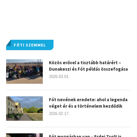
FÓTI SZEMMEL
Közös erővel a tisztább határért –
Dunakeszi és Fót példás összefogása
2026.03.01.
Fót nevének eredete: ahol a legenda
véget ér és a történelem kezdődik
2026.02.17.
Fót mozgásban van – Erdei Zsolt is