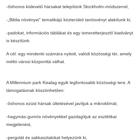
-őshonos kislevelű hársakat telepítünk Stockholm-módszerrel,
-„Biblia növényei” tematikájú közterületi tanösvényt alakítunk ki,
-padokat, információs táblákat és egy ismeretterjesztő kiadványt
is készítünk.
A cél: egy mindenki számára nyitott, valódi közösségi tér, amely
méltó városi központtá válhat.
A Millennium park Kisalag egyik legfontosabb közösségi tere. A
támogatásnak köszönhetően:
-őshonos ezüst hársak ültetésével javítjuk a mikroklímát,
-hagymás-gumós növényekkel gazdagítjuk az esztétikai
megjelenést,
-pergolát és sakkasztalokat helyezünk ki,