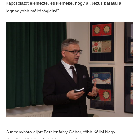
kapcsolatot elemezte, és kiemelte, hogy a „Jézus barátai a
legnagyobb méltóságjelző”.
A megnyitóra eljött Bethlenfalvy Gábor, több Kállai Nagy