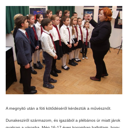
A megnyitó után a fóti kötődéséről kérdeztük a művésznőt.
Dunakesziről származom, és igazából a plébános úr miatt járok
gyakran a városba. Még 16-17 éves koromban hallottam, hogy