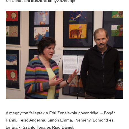
Krisztina által illusztrált könyv szerzője.
A megnyitón felléptek a Fóti Zeneiskola növendékei – Bogár
Panni, Felső Angelina, Simon Emma, Neményi Edmond és
tanáraik, Szántó Ilona és Rigó Dániel.