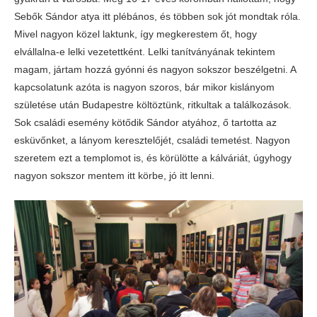
Sebők Sándor atya itt plébános, és többen sok jót mondtak róla.
Mivel nagyon közel laktunk, így megkerestem őt, hogy
elvállalna-e lelki vezetettként. Lelki tanítványának tekintem
magam, jártam hozzá gyónni és nagyon sokszor beszélgetni. A
kapcsolatunk azóta is nagyon szoros, bár mikor kislányom
születése után Budapestre költöztünk, ritkultak a találkozások.
Sok családi esemény kötődik Sándor atyához, ő tartotta az
esküvőnket, a lányom keresztelőjét, családi temetést. Nagyon
szeretem ezt a templomot is, és körülötte a kálváriát, úgyhogy
nagyon sokszor mentem itt körbe, jó itt lenni.