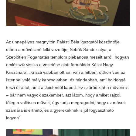
Az ünnepélyes megnyitón Palásti Béla igazgatói köszöntője
utána a művésznő lelki vezetője, Sebők Sándor atya, a
Szeplőtlen Fogantatás templom plébánosa mesélt arról, hogyan
emlékszik vissza a vezetése alatt formálódó Kállai Nagy
Krisztinára. „Kriszti valóban otthon van a hitben, otthon van az
Istennel való mély kapcsolatban, és mindabban, ami boldoggá
teszi őt attól, amit a Jóistentől kapott. Ez szűrődik át a művein is
– bár nem vagyok szakember, azt látom, hogy amiket rajzol,
főleg a vallásos műveit, úgy tudja megragadni, hogy az mások
számára is érthető, és a gyerekeknek is jól fogyasztható
legyen”.