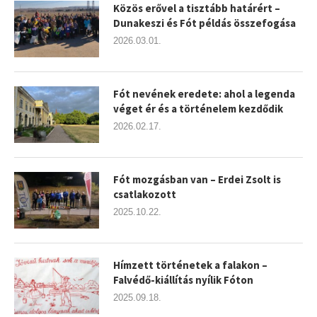
Közös erővel a tisztább határért –
Dunakeszi és Fót példás összefogása
2026.03.01.
Fót nevének eredete: ahol a legenda
véget ér és a történelem kezdődik
2026.02.17.
Fót mozgásban van – Erdei Zsolt is
csatlakozott
2025.10.22.
Hímzett történetek a falakon –
Falvédő-kiállítás nyílik Fóton
2025.09.18.