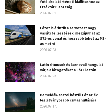
fóti iskolatörténeti kiállításhoz az
Értéktár Bizottság
2026.07.31.
Fótot is érintik a tervezett nagy
vasúti fejlesztések: megújulhat az
S71-es vonal és hosszabb lehet az M3-
as metró
2026.07.23.
Latin ritmusok és karneváli hangulat
várja a látogatókat a Fót Fiestán
2026.07.23.
Perseidák-esttel készül Fót az év
leglátványosabb csillaghullására
2026.07.17.