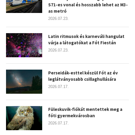
S71-es vonal és hosszabb lehet az M3-
as metró
2026.07.23.
Latin ritmusok és karneváli hangulat
várja a látogatókat a Fót Fiestán
2026.07.23.
Perseidák-esttel készül Fót az év
leglátványosabb csillaghullására
2026.07.17.
Füleskuvik-fiókát mentettek meg a
fóti gyermekvárosban
2026.07.17.