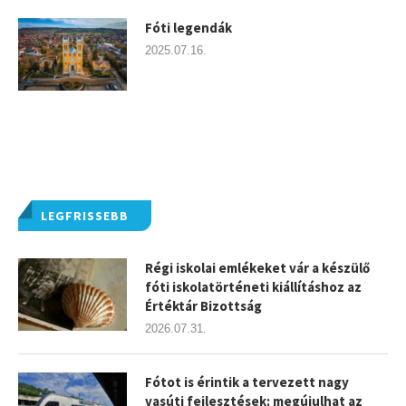
Fóti legendák
2025.07.16.
LEGFRISSEBB
Régi iskolai emlékeket vár a készülő
fóti iskolatörténeti kiállításhoz az
Értéktár Bizottság
2026.07.31.
Fótot is érintik a tervezett nagy
vasúti fejlesztések: megújulhat az