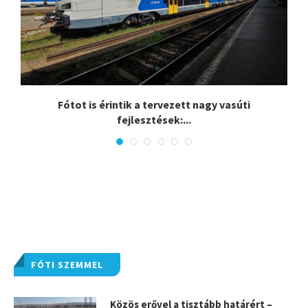
.
Fótot is érintik a tervezett nagy vasúti
fejlesztések:...
FÓTI SZEMMEL
Közös erővel a tisztább határért –