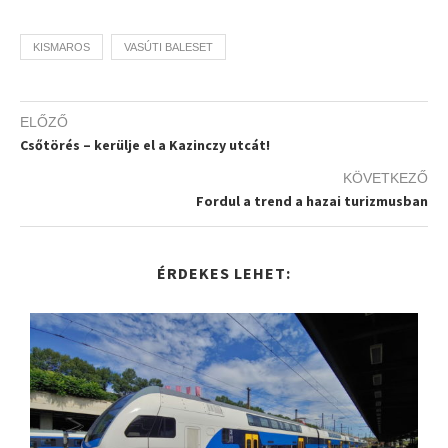
KISMAROS
VASÚTI BALESET
ELŐZŐ
Csőtörés – kerülje el a Kazinczy utcát!
KÖVETKEZŐ
Fordul a trend a hazai turizmusban
ÉRDEKES LEHET: