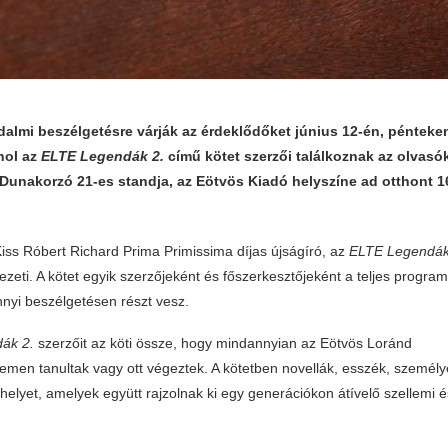
dalmi beszélgetésre várják az érdeklődőket június 12-én, pénteke
hol az
ELTE Legendák 2.
című kötet szerzői találkoznak az olvasók
unakorzó 21-es standja, az Eötvös Kiadó helyszíne ad otthont 16
iss Róbert Richard Prima Primissima díjas újságíró, az
ELTE Legendák
ezeti. A kötet egyik szerzőjeként és főszerkesztőjeként a teljes program
nnyi beszélgetésen részt vesz.
ák 2.
szerzőit az köti össze, hogy mindannyian az Eötvös Loránd
en tanultak vagy ott végeztek. A kötetben novellák, esszék, személy
 helyet, amelyek együtt rajzolnak ki egy generációkon átívelő szellemi és