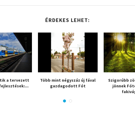
ÉRDEKES LEHET:
tik a tervezett
Több mint négyszáz új fával
Szigorúbb zö
fejlesztések:...
gazdagodott Fót
jönnek Fót
fakivá