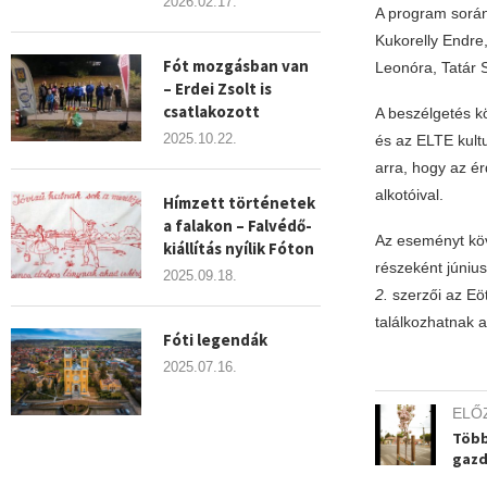
2026.02.17.
A program során
Kukorelly Endre
Fót mozgásban van
Leonóra, Tatár 
– Erdei Zsolt is
csatlakozott
A beszélgetés k
2025.10.22.
és az ELTE kultu
arra, hogy az é
alkotóival.
Hímzett történetek
a falakon – Falvédő-
Az eseményt köv
kiállítás nyílik Fóton
részeként júniu
2025.09.18.
2.
szerzői az Eö
találkozhatnak a
Fóti legendák
2025.07.16.
ELŐ
Több
gazd