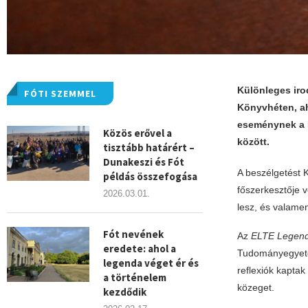
Különleges iro
FÓTI SZEMMEL
Könyvhéten, a
eseménynek a D
Közös erővel a
között.
tisztább határért –
Dunakeszi és Fót
A beszélgetést K
példás összefogása
főszerkesztője v
2026.03.01.
lesz, és valame
Fót nevének
Az
ELTE Legend
eredete: ahol a
Tudományegyetem
legenda véget ér és
reflexiók kaptak
a történelem
közeget.
kezdődik