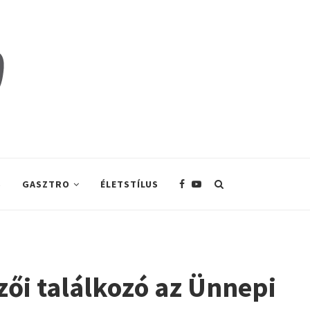
S
GASZTRO
ÉLETSTÍLUS
ői találkozó az Ünnepi