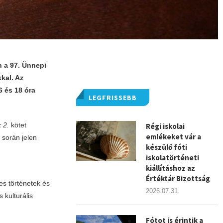
n a 97. Ünnepi
kal. Az
 és 18 óra
LEGFRISSEBB
 2.
kötet
Régi iskolai
emlékeket vár a
 során jelen
készülő fóti
iskolatörténeti
kiállításhoz az
Értéktár Bizottság
es történetek és
2026.07.31.
 kulturális
Fótot is érintik a