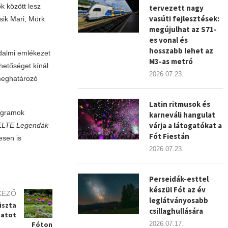
k között lesz
tervezett nagy
vasúti fejlesztések:
sik Mari, Mörk
megújulhat az S71-
es vonal és
hosszabb lehet az
odalmi emlékezet
M3-as metró
hetőséget kínál
2026.07.23.
meghatározó
Latin ritmusok és
rogramok
karneváli hangulat
várja a látogatókat a
ELTE Legendák
Fót Fiestán
esen is
2026.07.23.
Perseidák-esttel
készül Fót az év
KEZŐ
leglátványosabb
iszta
csillaghullására
zatot
Fóton
2026.07.17.