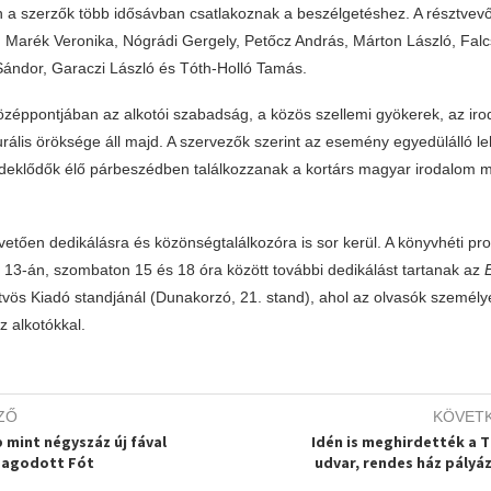
 a szerzők több idősávban csatlakoznak a beszélgetéshez. A résztvevő
, Marék Veronika, Nógrádi Gergely, Petőcz András, Márton László, Falc
Sándor, Garaczi László és Tóth-Holló Tamás.
özéppontjában az alkotói szabadság, a közös szellemi gyökerek, az ir
rális öröksége áll majd. A szervezők szerint az esemény egyedülálló le
rdeklődők élő párbeszédben találkozzanak a kortárs magyar irodalom 
etően dedikálásra és közönségtalálkozóra is sor kerül. A könyvhéti p
s 13-án, szombaton 15 és 18 óra között további dedikálást tartanak az
tvös Kiadó standjánál (Dunakorzó, 21. stand), ahol az olvasók személy
z alkotókkal.
ZŐ
KÖVET
 mint négyszáz új fával
Idén is meghirdették a T
agodott Fót
udvar, rendes ház pályá