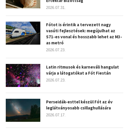
Értéktár Bizottság
2026.07.31.
Fótot is érintik a tervezett nagy
vasúti fejlesztések: megújulhat az
S71-es vonal és hosszabb lehet az M3-
as metró
2026.07.23.
Latin ritmusok és karneváli hangulat
várja a látogatókat a Fót Fiestán
2026.07.23.
Perseidák-esttel készül Fót az év
leglátványosabb csillaghullására
2026.07.17.