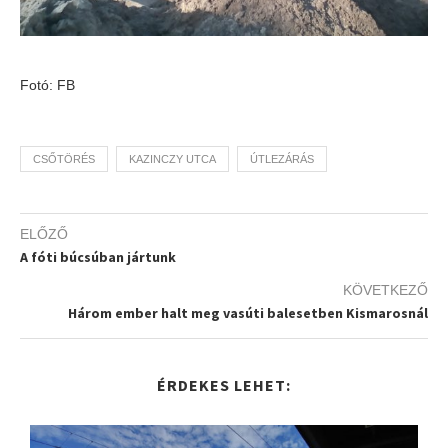
Fotó: FB
CSŐTÖRÉS
KAZINCZY UTCA
ÚTLEZÁRÁS
ELŐZŐ
A fóti búcsúban jártunk
KÖVETKEZŐ
Három ember halt meg vasúti balesetben Kismarosnál
ÉRDEKES LEHET: