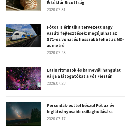
Értéktár Bizottság
2026.07.31.
Fótot is érintik a tervezett nagy
vasúti fejlesztések: megújulhat az
S71-es vonal és hosszabb lehet az M3-
as metró
2026.07.23.
Latin ritmusok és karneváli hangulat
várja a látogatókat a Fót Fiestán
2026.07.23.
Perseidák-esttel készül Fót az év
leglátványosabb csillaghullására
2026.07.17.