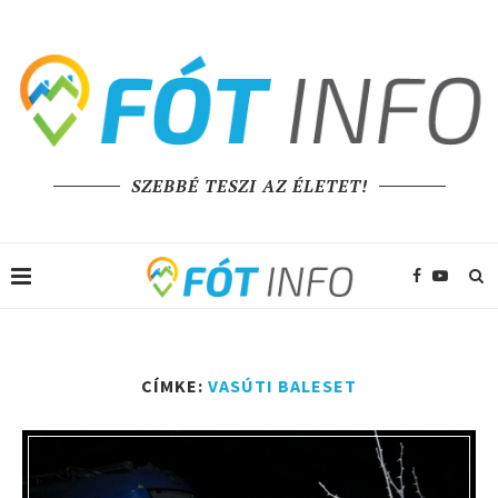
SZEBBÉ TESZI AZ ÉLETET!
CÍMKE:
VASÚTI BALESET