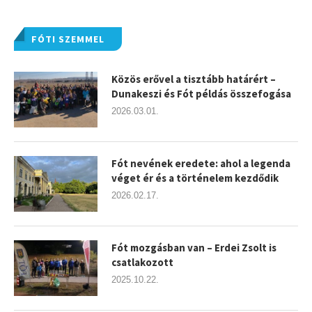
FÓTI SZEMMEL
Közös erővel a tisztább határért –
Dunakeszi és Fót példás összefogása
2026.03.01.
Fót nevének eredete: ahol a legenda
véget ér és a történelem kezdődik
2026.02.17.
Fót mozgásban van – Erdei Zsolt is
csatlakozott
2025.10.22.