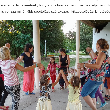
tőségét is. Azt szeretnék, hogy a tó a horgászokon, természetjárókon,
et is vonzza minél több sportolási, szórakozási, kikapcsolódási lehetőség