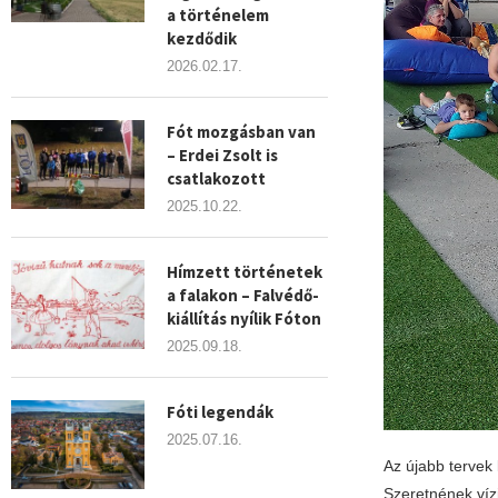
a történelem
kezdődik
2026.02.17.
Fót mozgásban van
– Erdei Zsolt is
csatlakozott
2025.10.22.
Hímzett történetek
a falakon – Falvédő-
kiállítás nyílik Fóton
2025.09.18.
Fóti legendák
2025.07.16.
Az újabb tervek 
Szeretnének vízi