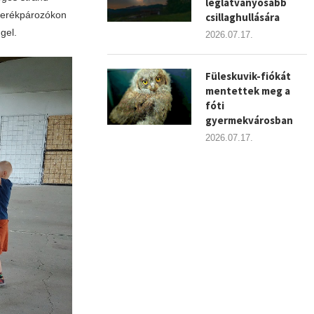
leglátványosabb
 kerékpározókon
csillaghullására
gel.
2026.07.17.
Füleskuvik-fiókát
mentettek meg a
fóti
gyermekvárosban
2026.07.17.