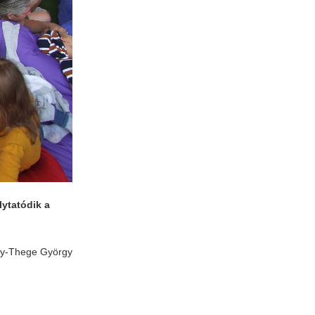
lytatódik a
ly-Thege György