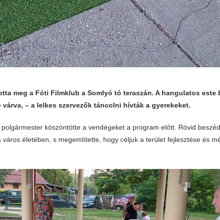
totta meg a Fóti Filmklub a Somlyó tó teraszán. A hangulatos este
 várva, – a lelkes szervezők táncolni hívták a gyerekeket.
 polgármester köszöntötte a vendégeket a program előtt. Rövid beszé
a város életében, s megemlítette, hogy céljuk a terület fejlesztése és