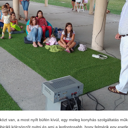
közt van, a most nyílt büfén kívül, egy meleg konyhás szolgáltatás műk
bicikli kölcsönzőt nyitni és ami a legfontosabb, hogy felmérik egy esetl