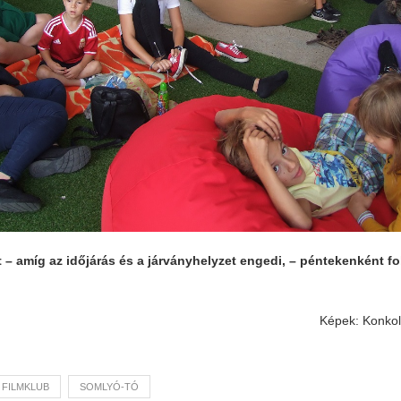
t – amíg az időjárás és a járványhelyzet engedi, – péntekenként fo
Képek: Konko
 FILMKLUB
SOMLYÓ-TÓ