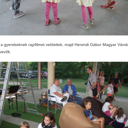
 a gyerekeknek rajzfilmet vetítettek, majd Herendi Gábor Magyar Vándo
tvevők.