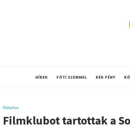
HÍREK
FÓTI SZEMMEL
KÉK FÉNY
KÖ
Életstílus
Filmklubot tartottak a S