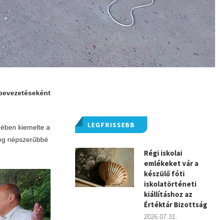
 bevezetéseként
LEGFRISSEBB
dében kiemelte a
 még népszerűbbé
Régi iskolai
emlékeket vár a
készülő fóti
iskolatörténeti
kiállításhoz az
Értéktár Bizottság
2026.07.31.