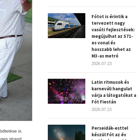
Fótot is érintik a
tervezett nagy
vasúti fejlesztések:
megújulhat az S71-
es vonal és
hosszabb lehet az
M3-as metró
2026.07.23.
Latin ritmusok és
karneváli hangulat
várja a látogatókat a
Fót Fiestán
2026.07.23.
Perseidák-esttel
ödtetése is.
készül Fót az év
eges strand