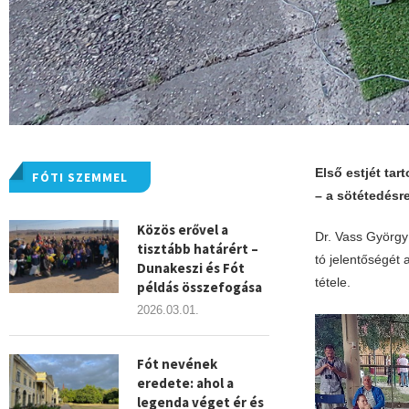
Első estjét tar
FÓTI SZEMMEL
– a sötétedésre
Közös erővel a
Dr. Vass György
tisztább határért –
tó jelentőségét 
Dunakeszi és Fót
tétele.
példás összefogása
2026.03.01.
Fót nevének
eredete: ahol a
legenda véget ér és