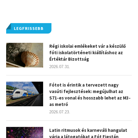
LEGFRISSEBB
Régi iskolai emlékeket vár a készülő
fóti iskolatörténeti kiállításhoz az
Értéktár Bizottság
2026.07.31.
Fótot is érintik a tervezett nagy
vasúti fejlesztések: megújulhat az
S71-es vonal és hosszabb lehet az M3-
as metró
2026.07.23.
Latin ritmusok és karneváli hangulat
várja a látogatókat a Fót Fiestán