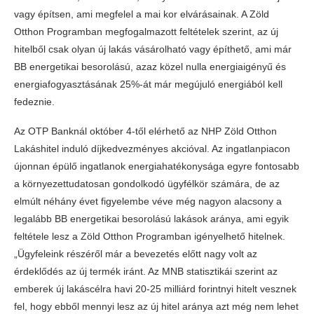
vagy építsen, ami megfelel a mai kor elvárásainak. A Zöld
Otthon Programban megfogalmazott feltételek szerint, az új
hitelből csak olyan új lakás vásárolható vagy építhető, ami már
BB energetikai besorolású, azaz közel nulla energiaigényű és
energiafogyasztásának 25%-át már megújuló energiából kell
fedeznie.
Az OTP Banknál október 4-től elérhető az NHP Zöld Otthon
Lakáshitel induló díjkedvezményes akcióval. Az ingatlanpiacon
újonnan épülő ingatlanok energiahatékonysága egyre fontosabb
a környezettudatosan gondolkodó ügyfélkör számára, de az
elmúlt néhány évet figyelembe véve még nagyon alacsony a
legalább BB energetikai besorolású lakások aránya, ami egyik
feltétele lesz a Zöld Otthon Programban igényelhető hitelnek.
„Ügyfeleink részéről már a bevezetés előtt nagy volt az
érdeklődés az új termék iránt. Az MNB statisztikái szerint az
emberek új lakáscélra havi 20-25 milliárd forintnyi hitelt vesznek
fel, hogy ebből mennyi lesz az új hitel aránya azt még nem lehet