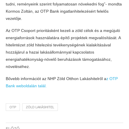
tudni, reményeink szerint folyamatosan növekedni fog”- mondta
Kormos Zoltán, az OTP Bank ingatlanhitelezésért felelős
vezetője.
Az OTP Csoport prioritásként kezeli a zöld célok és a megújuló
energiaforrások használatára építő projektek megvalósítását. A
hitelintézet zöld hitelezési tevékenységének kialakításával
hozzájárul a hazai lakásállománnyal kapcsolatos
energiahatékonyság-növelő beruházások támogatásához,
növeléséhez.
Bővebb információt az NHP Zöld Otthon Lakáshitelről a
z OTP
Bank weboldalán talál.
OTP
ZÖLD LAKÁSHITEL
ELŐZŐ