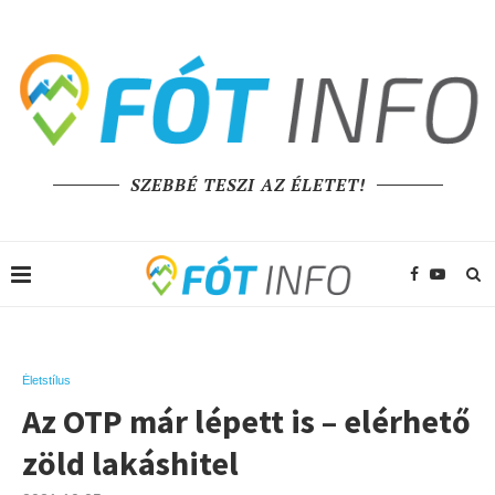
SZEBBÉ TESZI AZ ÉLETET!
Életstílus
Az OTP már lépett is – elérhető
zöld lakáshitel