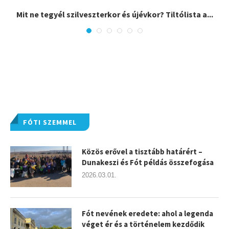
,
Mit ne tegyél szilveszterkor és újévkor? Tiltólista a...
FÓTI SZEMMEL
Közös erővel a tisztább határért –
Dunakeszi és Fót példás összefogása
2026.03.01.
Fót nevének eredete: ahol a legenda
véget ér és a történelem kezdődik