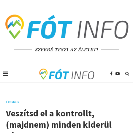
SZEBBÉ TESZI AZ ÉLETET!
Életstílus
Veszítsd el a kontrollt,
(majdnem) minden kiderül