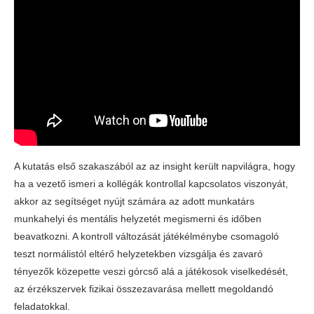
A kutatás első szakaszából az az insight került napvilágra, hogy
ha a vezető ismeri a kollégák kontrollal kapcsolatos viszonyát,
akkor az segítséget nyújt számára az adott munkatárs
munkahelyi és mentális helyzetét megismerni és időben
beavatkozni. A kontroll változását játékélménybe csomagoló
teszt normálistól eltérő helyzetekben vizsgálja és zavaró
tényezők közepette veszi górcső alá a játékosok viselkedését,
az érzékszervek fizikai összezavarása mellett megoldandó
feladatokkal.