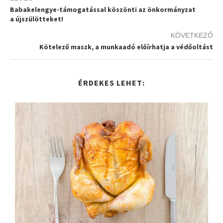
Babakelengye-támogatással köszönti az önkormányzat
a újszülötteket!
KÖVETKEZŐ
Kötelező maszk, a munkaadó előírhatja a védőoltást
ÉRDEKES LEHET: