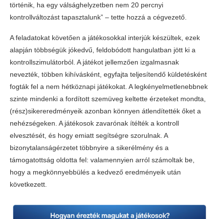
történik, ha egy válsághelyzetben nem 20 percnyi
kontrollváltozást tapasztalunk” – tette hozzá a cégvezető.
A feladatokat követően a játékosokkal interjúk készültek, ezek
alapján többségük jókedvű, feldobódott hangulatban jött ki a
kontrollszimulátorból. A játékot jellemzően izgalmasnak
nevezték, többen kihívásként, egyfajta teljesítendő küldetésként
fogták fel a nem hétköznapi játékokat. A legkényelmetlenebbnek
szinte mindenki a fordított szemüveg keltette érzeteket mondta,
(rész)sikereredményeik azonban könnyen átlendítették őket a
nehézségeken. A játékosok zavarónak ítélték a kontroll
elvesztését, és hogy emiatt segítségre szorulnak. A
bizonytalanságérzetet többnyire a sikerélmény és a
támogatottság oldotta fel: valamennyien arról számoltak be,
hogy a megkönnyebbülés a kedvező eredményeik után
következett.