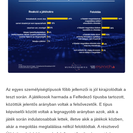
Az egyes személyiségtípusok főbb jellemzői is jól kirajzolódtak a
teszt során. A játékosok harmada a Felfedező típusba tartozott,
közöttük jelentős arányban voltak a felsővezetők. E típus
képviselői között voltak a legnagyobb arányban azok, akik a
játék során indulatosabbak lettek, illetve akik a játékok közben,
akár a megoldás megtalálása nélkül feloldódtak. A résztvevő