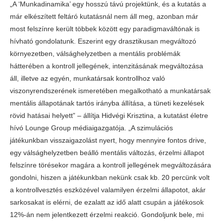
„A ‘Munkadinamika’ egy hosszú távú projektünk, és a kutatás a
már elkészített feltáró kutatásnál nem áll meg, azonban már
most felszínre került többek között egy paradigmaváltónak is
hívható gondolatunk. Eszerint egy drasztikusan megváltozó
környezetben, válsághelyzetben a mentális problémák
hátterében a kontroll jellegének, intenzitásának megváltozása
áll, illetve az egyén, munkatársak kontrollhoz való
viszonyrendszerének ismeretében megalkotható a munkatársak
mentális állapotának tartós irányba állítása, a tüneti kezelések
rövid hatásai helyett” – állítja Hidvégi Krisztina, a kutatást életre
hívó Lounge Group médiaigazgatója. „A szimulációs
játékunkban visszaigazolást nyert, hogy mennyire fontos drive,
egy válsághelyzetben beálló mentális változás, érzelmi állapot
felszínre törésekor magára a kontroll jellegének megváltozására
gondolni, hiszen a játékunkban nekünk csak kb. 20 percünk volt
a kontrollvesztés eszközével valamilyen érzelmi állapotot, akár
sarkosakat is elérni, de ezalatt az idő alatt csupán a játékosok
12%-án nem jelentkezett érzelmi reakció. Gondoljunk bele, mi