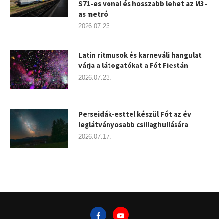
S71-es vonal és hosszabb lehet az M3-
as metró
2026.07.23.
Latin ritmusok és karneváli hangulat
várja a látogatókat a Fót Fiestán
2026.07.23.
Perseidák-esttel készül Fót az év
leglátványosabb csillaghullására
2026.07.17.
şans
vidobet
vidobet
vidobet
vidobet
casinolevant
casinolevant
casinolevant
vidobet
şans
casinolevant
casino
şans
casino
casino
casino
boostaro
casinolevant
şans
casinolevant
şanscasino
vidobet
vidobet
levant
galyabet
gorabet
gorabet
gorabet
vidobet
galyabet
gorabet
gorabet
nigeria
sports
casino
|
|
güncel
giriş
|
|
|
giriş
casino
giriş
şans
casino
levant
şans
şans
|
giriş
casino
giriş
|
|
giriş
casino
|
|
|
|
giriş
|
|
|
betting
betting
|
giriş
|
|
|
|
|
giriş
|
|
|
|
giriş
|
|
|
|
|
|
|
|