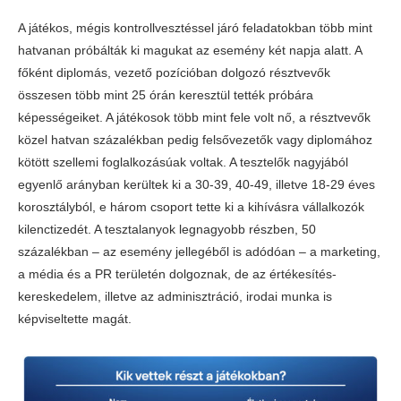
A játékos, mégis kontrollvesztéssel járó feladatokban több mint
hatvanan próbálták ki magukat az esemény két napja alatt. A
főként diplomás, vezető pozícióban dolgozó résztvevők
összesen több mint 25 órán keresztül tették próbára
képességeiket. A játékosok több mint fele volt nő, a résztvevők
közel hatvan százalékban pedig felsővezetők vagy diplomához
kötött szellemi foglalkozásúak voltak. A tesztelők nagyjából
egyenlő arányban kerültek ki a 30-39, 40-49, illetve 18-29 éves
korosztályból, e három csoport tette ki a kihívásra vállalkozók
kilenctizedét. A tesztalanyok legnagyobb részben, 50
százalékban – az esemény jellegéből is adódóan – a marketing,
a média és a PR területén dolgoznak, de az értékesítés-
kereskedelem, illetve az adminisztráció, irodai munka is
képviseltette magát.