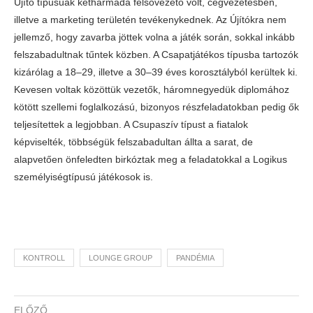
Újító típusúak kétharmada felsővezető volt, cégvezetésben,
illetve a marketing területén tevékenykednek. Az Újítókra nem
jellemző, hogy zavarba jöttek volna a játék során, sokkal inkább
felszabadultnak tűntek közben. A Csapatjátékos típusba tartozók
kizárólag a 18–29, illetve a 30–39 éves korosztályból kerültek ki.
Kevesen voltak közöttük vezetők, háromnegyedük diplomához
kötött szellemi foglalkozású, bizonyos részfeladatokban pedig ők
teljesítettek a legjobban. A Csupaszív típust a fiatalok
képviselték, többségük felszabadultan állta a sarat, de
alapvetően önfeledten birkóztak meg a feladatokkal a Logikus
személyiségtípusú játékosok is.
KONTROLL
LOUNGE GROUP
PANDÉMIA
ELŐZŐ