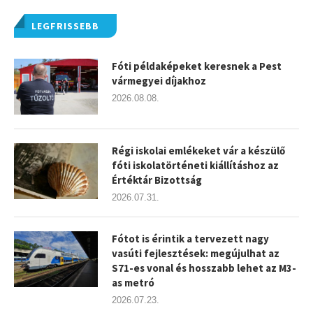
LEGFRISSEBB
Fóti példaképeket keresnek a Pest
vármegyei díjakhoz
2026.08.08.
Régi iskolai emlékeket vár a készülő
fóti iskolatörténeti kiállításhoz az
Értéktár Bizottság
2026.07.31.
Fótot is érintik a tervezett nagy
vasúti fejlesztések: megújulhat az
S71-es vonal és hosszabb lehet az M3-
as metró
2026.07.23.