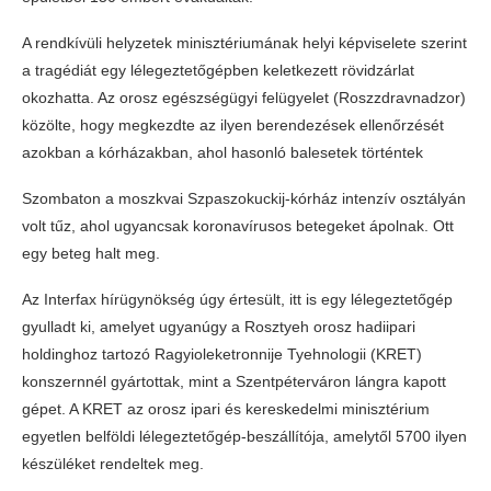
A rendkívüli helyzetek minisztériumának helyi képviselete szerint
a tragédiát egy lélegeztetőgépben keletkezett rövidzárlat
okozhatta. Az orosz egészségügyi felügyelet (Roszzdravnadzor)
közölte, hogy megkezdte az ilyen berendezések ellenőrzését
azokban a kórházakban, ahol hasonló balesetek történtek
Szombaton a moszkvai Szpaszokuckij-kórház intenzív osztályán
volt tűz, ahol ugyancsak koronavírusos betegeket ápolnak. Ott
egy beteg halt meg.
Az Interfax hírügynökség úgy értesült, itt is egy lélegeztetőgép
gyulladt ki, amelyet ugyanúgy a Rosztyeh orosz hadiipari
holdinghoz tartozó Ragyioleketronnije Tyehnologii (KRET)
konszernnél gyártottak, mint a Szentpéterváron lángra kapott
gépet. A KRET az orosz ipari és kereskedelmi minisztérium
egyetlen belföldi lélegeztetőgép-beszállítója, amelytől 5700 ilyen
készüléket rendeltek meg.