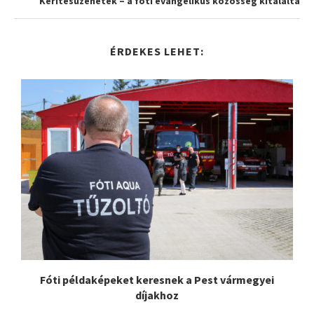
Kerítésüzenetek – a fóti evangélikus közösség kitalálta
ÉRDEKES LEHET:
Fóti példaképeket keresnek a Pest vármegyei
díjakhoz