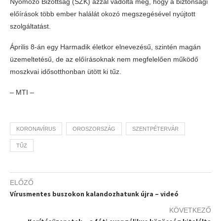
Nyomozó Bizottság (SZK) azzal vádolta meg, hogy a biztonsági
előírások több ember halálát okozó megszegésével nyújtott
szolgáltatást.
Április 8-án egy Harmadik életkor elnevezésű, szintén magán
üzemeltetésű, de az előírásoknak nem megfelelően működő
moszkvai idősotthonban ütött ki tűz.
– MTI –
KORONAVÍRUS
OROSZORSZÁG
SZENTPÉTERVÁR
TŰZ
ELŐZŐ
Vírusmentes buszokon kalandozhatunk újra – videó
KÖVETKEZŐ