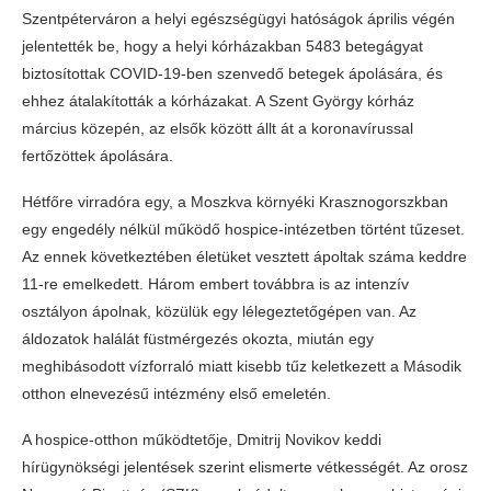
Szentpéterváron a helyi egészségügyi hatóságok április végén
jelentették be, hogy a helyi kórházakban 5483 betegágyat
biztosítottak COVID-19-ben szenvedő betegek ápolására, és
ehhez átalakították a kórházakat. A Szent György kórház
március közepén, az elsők között állt át a koronavírussal
fertőzöttek ápolására.
Hétfőre virradóra egy, a Moszkva környéki Krasznogorszkban
egy engedély nélkül működő hospice-intézetben történt tűzeset.
Az ennek következtében életüket vesztett ápoltak száma keddre
11-re emelkedett. Három embert továbbra is az intenzív
osztályon ápolnak, közülük egy lélegeztetőgépen van. Az
áldozatok halálát füstmérgezés okozta, miután egy
meghibásodott vízforraló miatt kisebb tűz keletkezett a Második
otthon elnevezésű intézmény első emeletén.
A hospice-otthon működtetője, Dmitrij Novikov keddi
hírügynökségi jelentések szerint elismerte vétkességét. Az orosz