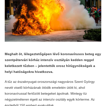
Meghalt öt, lélegeztetőgépen lévő koronavírusos beteg egy
szentpétervári kórház intenzív osztályán kedden reggel
keletkezett tűzben – jelentették orosz hírügynökségek a
helyi hatóságokra hivatkozva.
A tűz az északnyugat-oroszországi nagyváros Szent György
nevét viselő körházának ötödik emeletén ütött ki, ahol
koronavírussal fertőzött betegeket ápolnak. Mintegy tíz
négyzetméteren égett az intenzív osztály egyik kórterme. Az
épületből 150 embert evakuáltak.