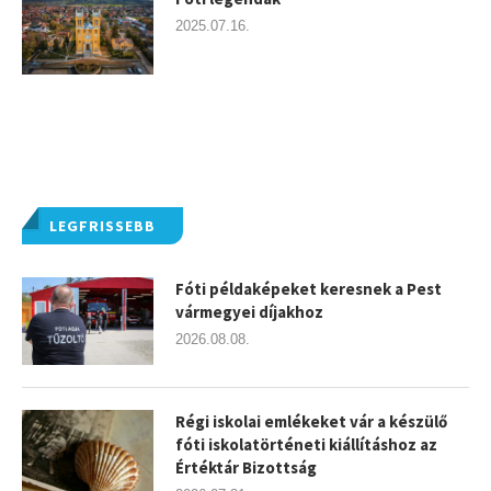
2025.07.16.
LEGFRISSEBB
Fóti példaképeket keresnek a Pest
vármegyei díjakhoz
2026.08.08.
Régi iskolai emlékeket vár a készülő
fóti iskolatörténeti kiállításhoz az
Értéktár Bizottság