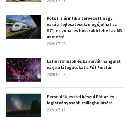
2026.07.31.
Fótot is érintik a tervezett nagy
vasúti fejlesztések: megújulhat az
S71-es vonal és hosszabb lehet az M3-
as metró
2026.07.23.
Latin ritmusok és karneváli hangulat
várja a látogatókat a Fót Fiestán
2026.07.23.
Perseidák-esttel készül Fót az év
leglátványosabb csillaghullására
2026.07.17.