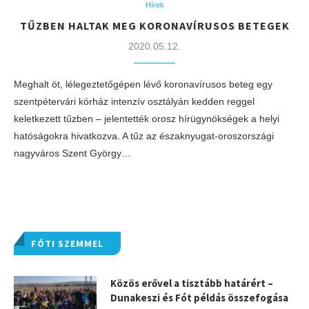
Hírek
TŰZBEN HALTAK MEG KORONAVÍRUSOS BETEGEK
2020.05.12.
Meghalt öt, lélegeztetőgépen lévő koronavírusos beteg egy
szentpétervári kórház intenzív osztályán kedden reggel
keletkezett tűzben – jelentették orosz hírügynökségek a helyi
hatóságokra hivatkozva. A tűz az északnyugat-oroszországi
nagyváros Szent György…
FÓTI SZEMMEL
Közös erővel a tisztább határért –
Dunakeszi és Fót példás összefogása