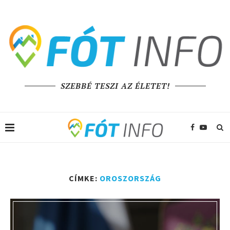
SZEBBÉ TESZI AZ ÉLETET!
CÍMKE:
OROSZORSZÁG