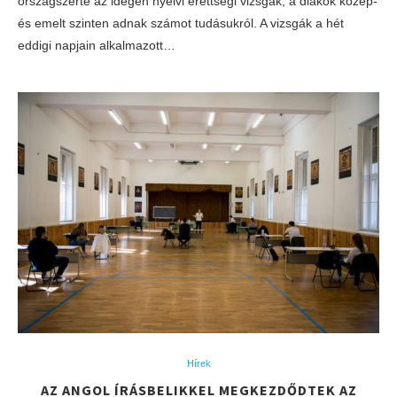
országszerte az idegen nyelvi érettségi vizsgák, a diákok közép-
és emelt szinten adnak számot tudásukról. A vizsgák a hét
eddigi napjain alkalmazott…
Hírek
AZ ANGOL ÍRÁSBELIKKEL MEGKEZDŐDTEK AZ