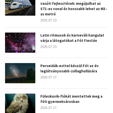
vasúti fejlesztések: megújulhat az
S71-es vonal és hosszabb lehet az M3-
as metró
2026.07.23.
Latin ritmusok és karneváli hangulat
várja a látogatókat a Fót Fiestán
2026.07.23.
Perseidák-esttel készül Fót az év
leglátványosabb csillaghullására
2026.07.17.
Füleskuvik-fiókát mentettek meg a
fóti gyermekvárosban
2026.07.17.