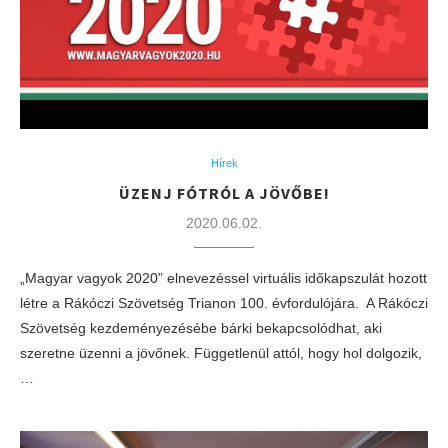
Hírek
ÜZENJ FÓTRÓL A JÖVŐBE!
2020.06.02.
„Magyar vagyok 2020” elnevezéssel virtuális időkapszulát hozott
létre a Rákóczi Szövetség Trianon 100. évfordulójára. A Rákóczi
Szövetség kezdeményezésébe bárki bekapcsolódhat, aki
szeretne üzenni a jövőnek. Függetlenül attól, hogy hol dolgozik,
…