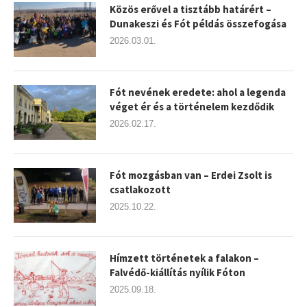
Közös erővel a tisztább határért –
Dunakeszi és Fót példás összefogása
2026.03.01.
Fót nevének eredete: ahol a legenda
véget ér és a történelem kezdődik
2026.02.17.
Fót mozgásban van – Erdei Zsolt is
csatlakozott
2025.10.22.
Hímzett történetek a falakon –
Falvédő-kiállítás nyílik Fóton
2025.09.18.