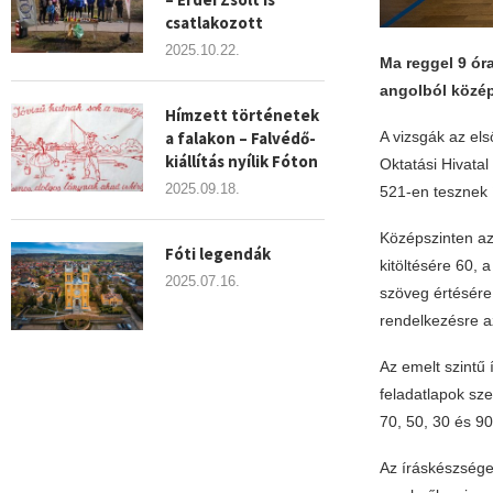
csatlakozott
2025.10.22.
Ma reggel 9 ór
angolból közép
Hímzett történetek
a falakon – Falvédő-
A vizsgák az els
kiállítás nyílik Fóton
Oktatási Hivatal
2025.09.18.
521-en tesznek í
Középszinten az 
Fóti legendák
kitöltésére 60, 
2025.07.16.
szöveg értésére
rendelkezésre a
Az emelt szintű 
feladatlapok sz
70, 50, 30 és 90
Az íráskészsége