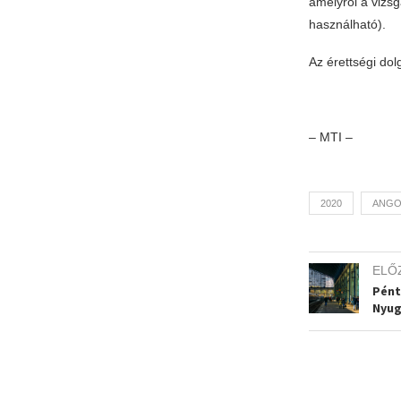
amelyről a vizs
használható).
Az érettségi dol
– MTI –
2020
ANGO
ELŐ
Pént
Nyug