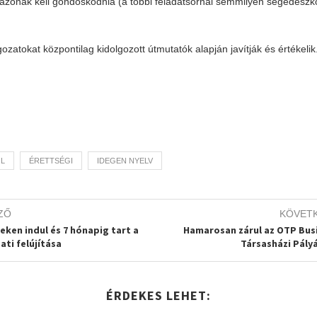
gázónak kell gondoskodnia (a többi feladatsornál semmilyen segédesz
gozatokat központilag kidolgozott útmutatók alapján javítják és értékelik
L
ÉRETTSÉGI
IDEGEN NYELV
ZŐ
KÖVET
eken indul és 7 hónapig tart a
Hamarosan zárul az OTP Bus
ati felújítása
Társasházi Pály
ÉRDEKES LEHET: