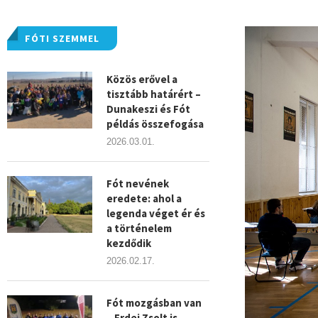
FÓTI SZEMMEL
Közös erővel a
tisztább határért –
Dunakeszi és Fót
példás összefogása
2026.03.01.
Fót nevének
eredete: ahol a
legenda véget ér és
a történelem
kezdődik
2026.02.17.
Fót mozgásban van
– Erdei Zsolt is