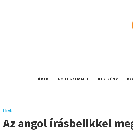
HÍREK
FÓTI SZEMMEL
KÉK FÉNY
KÖ
Hírek
Az angol írásbelikkel me