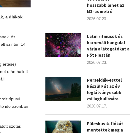
hosszabb lehet az
M3-as metró
k, a diákok
2026.07.23.
Latin ritmusok és
lanak. Az
karneváli hangulat
elt szinten 14
várja a látogatókat a
Fót Fiestán
2026.07.23.
g értése)
et után hallott
áll
Perseidák-esttel
készül Fót az év
leglátványosabb
csillaghullására
rolt típusú
2026.07.17.
ató idő azonban
Füleskuvik-fiókát
ott szótár,
mentettek meg a