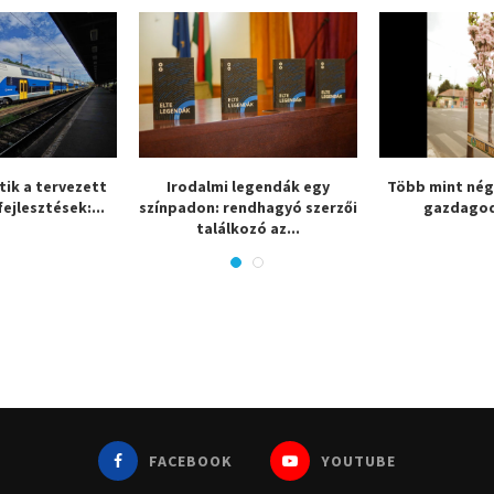
tik a tervezett
Irodalmi legendák egy
Több mint négy
fejlesztések:...
színpadon: rendhagyó szerzői
gazdagod
találkozó az...
FACEBOOK
YOUTUBE