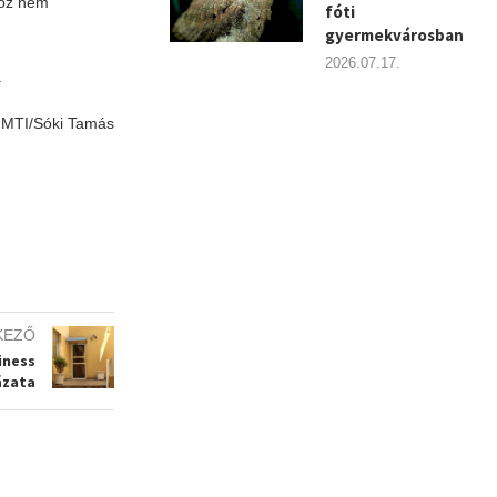
köz nem
fóti
gyermekvárosban
2026.07.17.
.
MTI/Sóki Tamás
KEZŐ
iness
ázata