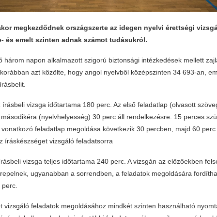
akor megkezdődnek országszerte az idegen nyelvi érettségi vizsgá
- és emelt szinten adnak számot tudásukról.
ő három napon alkalmazott szigorú biztonsági intézkedések mellett zaj
 korábban azt közölte, hogy angol nyelvből középszinten 34 693-an, em
rásbelit.
írásbeli vizsga időtartama 180 perc. Az első feladatlap (olvasott szöve
a másodikéra (nyelvhelyesség) 30 perc áll rendelkezésre. 15 perces szün
 vonatkozó feladatlap megoldása következik 30 percben, majd 60 perc 
z íráskészséget vizsgáló feladatsorra
írásbeli vizsga teljes időtartama 240 perc. A vizsgán az előzőekben felso
erepelnek, ugyanabban a sorrendben, a feladatok megoldására fordíth
 perc.
t vizsgáló feladatok megoldásához mindkét szinten használható nyomtat