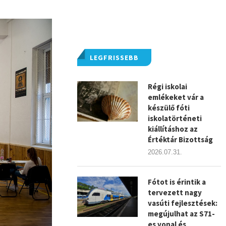
LEGFRISSEBB
Régi iskolai
emlékeket vár a
készülő fóti
iskolatörténeti
kiállításhoz az
Értéktár Bizottság
2026.07.31.
Fótot is érintik a
tervezett nagy
vasúti fejlesztések:
megújulhat az S71-
es vonal és