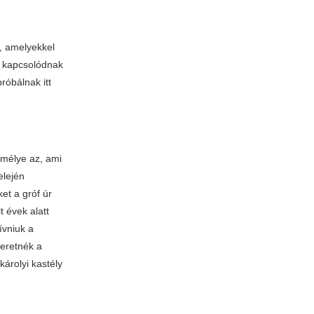
, amelyekkel
n kapcsolódnak
róbálnak itt
emélye az, ami
elején
et a gróf úr
 évek alatt
ívniuk a
eretnék a
károlyi kastély