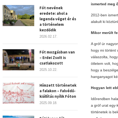
ismerted meg 
Fót nevének
eredete: ahol a
2012-ben ismert
legenda véget ér és
alakult ki köztü
a történelem
kezdődik
Mikor merült f
2026.02.17.
A gróf úr nagyon
hogy mi történt 
Fót mozgásban van
válaszolta, hog
– Erdei Zsolt is
csatlakozott
ötletem volt, ho
2025.10.22.
hogy a beszélget
hanganyagot kész
Hímzett történetek
Hogyan lett eb
a falakon – Falvédő-
kiállítás nyílik Fóton
Időrendben hala
2025.09.18.
a gróf urat egy-
történetek is be