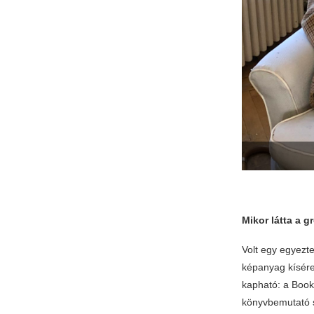
Mikor látta a g
Volt egy egyezte
képanyag kísére
kapható: a Book
könyvbemutató s