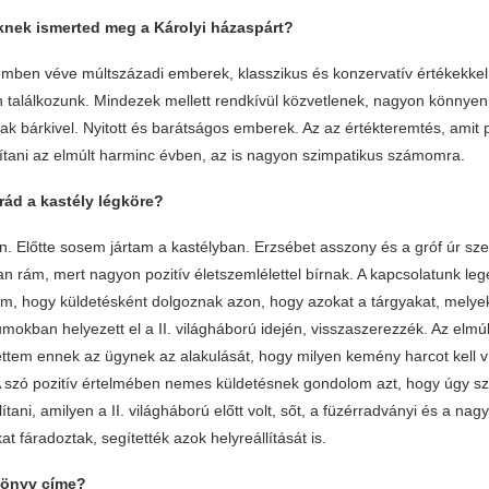
nek ismerted meg a Károlyi házaspárt?
emben véve múltszázadi emberek, klasszikus és konzervatív értékekkel
 találkozunk. Mindezek mellett rendkívül közvetlenek, nagyon könnye
 bárkivel. Nyitott és barátságos emberek. Az az értékteremtés, amit p
tani az elmúlt harminc évben, az is nagyon szimpatikus számomra.
rád a kastély légköre?
n. Előtte sosem jártam a kastélyban. Erzsébet asszony és a gróf úr sz
n rám, mert nagyon pozitív életszemlélettel bírnak. A kapcsolatunk leg
m, hogy küldetésként dolgoznak azon, hogy azokat a tárgyakat, melyek
kban helyezett el a II. világháború idején, visszaszerezzék. Az elmúlt
tem ennek az ügynek az alakulását, hogy milyen kemény harcot kell v
szó pozitív értelmében nemes küldetésnek gondolom azt, hogy úgy sz
lítani, amilyen a II. világháború előtt volt, sőt, a füzérradványi és a nagy
kat fáradoztak, segítették azok helyreállítását is.
 könyv címe?