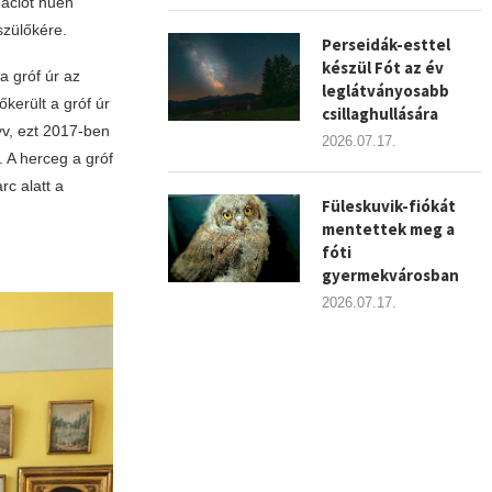
mációt hűen
yszülőkére.
Perseidák-esttel
készül Fót az év
a gróf úr az
leglátványosabb
került a gróf úr
csillaghullására
yv, ezt 2017-ben
2026.07.17.
. A herceg a gróf
c alatt a
Füleskuvik-fiókát
mentettek meg a
fóti
gyermekvárosban
2026.07.17.