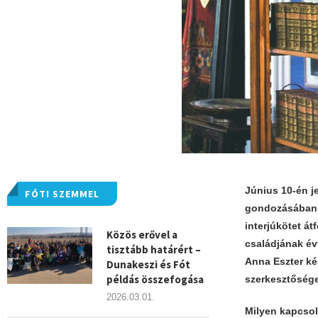
Június 10-én j
FÓTI SZEMMEL
gondozásában. 
interjúkötet á
Közös erővel a
családjának évt
tisztább határért –
Anna Eszter kés
Dunakeszi és Fót
példás összefogása
szerkesztősége 
2026.03.01.
Milyen kapcsol