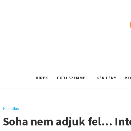
HÍREK
FÓTI SZEMMEL
KÉK FÉNY
KÖ
Életstílus
Soha nem adjuk fel… Inte