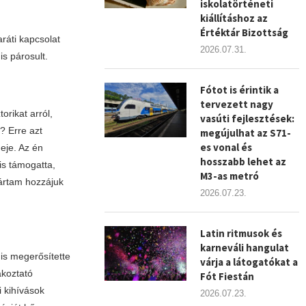
iskolatörténeti
kiállításhoz az
Értéktár Bizottság
ráti kapcsolat
2026.07.31.
is párosult.
Fótot is érintik a
tervezett nagy
orikat arról,
vasúti fejlesztések:
? Erre azt
megújulhat az S71-
es vonal és
eje. Az én
hosszabb lehet az
is támogatta,
M3-as metró
jártam hozzájuk
2026.07.23.
Latin ritmusok és
karneváli hangulat
is megerősítette
várja a látogatókat a
akoztató
Fót Fiestán
i kihívások
2026.07.23.