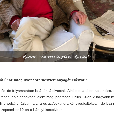
Nyizsnyánszki Anna és gróf Károlyi László
róf úr az interjúkötet szerkesztett anyagát először?
tés, de folyamatában is látták, átolvasták. A kötetet a télen tudtuk össz
tében, és a napokban jelent meg, pontosan június 10-én. A nagyobb 
line webáruházban, a Líra és az Alexandra könyvesboltokban, de lesz
zeptember 10-én a Károlyi-kastélyban.