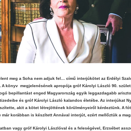
elent meg a Soha nem adjuk fel… című interjúkötet az Erdélyi Sz
A könyv megjelenésének apropója gróf Károlyi László 90. szüle
tfogó bepillantást enged Magyarország egyik leggazdagabb ariszto
izedeibe és gróf Károlyi László kalandos életébe. Az interjúkat N
zítette, akit a kötet létrejöttének körülményeiről kérdeztünk. A fó
már korábban is készített Annával interjút, ezért mellőztük a mag
atban vagy gróf Károlyi Lászlóval és a feleségével, Erzsébet ass