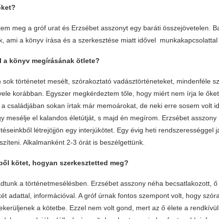
őket?
em meg a gróf urat és Erzsébet asszonyt egy baráti összejövetelen. Ba
nk, ami a könyv írása és a szerkesztése miatt idővel munkakapcsolattal 
el a könyv megírásának ötlete?
 sok történetet mesélt, szórakoztató vadásztörténeteket, mindenféle szt
vele korábban. Egyszer megkérdeztem tőle, hogy miért nem írja le őket
y a családjában sokan írtak már memoárokat, de neki erre sosem volt id
gy mesélje el kalandos életútját, s majd én megírom. Erzsébet asszony 
éseinkből létrejöjjön egy interjúkötet. Egy évig heti rendszerességgel 
íteni. Alkalmanként 2-3 órát is beszélgettünk.
ből kötet, hogyan szerkesztetted meg?
dtunk a történetmesélésben. Erzsébet asszony néha becsatlakozott, ő 
két adattal, információval. A gróf úrnak fontos szempont volt, hogy szór
lekerüljenek a kötetbe. Ezzel nem volt gond, mert az ő élete a rendkívül