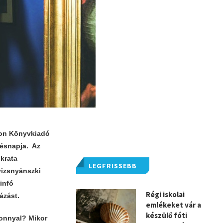
alon Könyvkiadó
tésnapja. Az
krata
LEGFRISSEBB
yizsnyánszki
tinfó
Régi iskolai
ázást.
emlékeket vár a
készülő fóti
zonnyal? Mikor