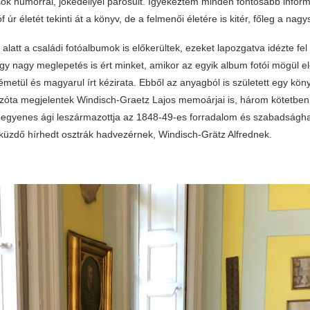
sok humorral, jókedéllyel párosult. Igyekeztem minden fontosabb infor
f úr életét tekinti át a könyv, de a felmenői életére is kitér, főleg a nag
alatt a családi fotóalbumok is előkerültek, ezeket lapozgatva idézte fel 
 nagy meglepetés is ért minket, amikor az egyik album fotói mögül elő
etül és magyarul írt kézirata. Ebből az anyagból is született egy kön
 Azóta megjelentek Windisch-Graetz Lajos memoárjai is, három kötetben
 egyenes ági leszármazottja az 1848-49-es forradalom és szabadsághar
küzdő hírhedt osztrák hadvezérnek, Windisch-Grätz Alfrednek.