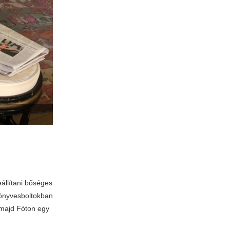
eállítani bőséges
könyvesboltokban
 majd Fóton egy