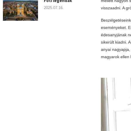
Fóti legendák
mellett nagyon 
2025.07.16.
visszaadni. A gró
Beszélgetéseink 
eseményeket. Egy
édesanyjának ném
sikerült kiadni.
anyai nagyapja,
magyarok ellen 