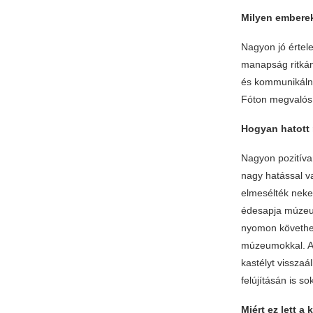
Milyen emberek
Nagyon jó értel
manapság ritkán
és kommunikálnak
Fóton megvalósí
Hogyan hatott 
Nagyon pozitíva
nagy hatással va
elmesélték neke
édesapja múzeumo
nyomon követhet
múzeumokkal. A 
kastélyt visszaál
felújításán is so
Miért ez lett a