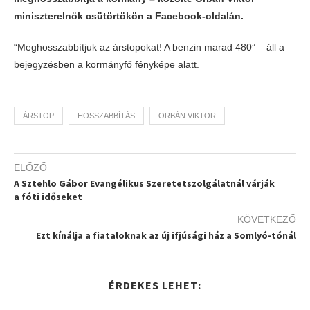
miniszterelnök csütörtökön a Facebook-oldalán.
“Meghosszabbítjuk az árstopokat! A benzin marad 480” – áll a
bejegyzésben a kormányfő fényképe alatt.
ÁRSTOP
HOSSZABBÍTÁS
ORBÁN VIKTOR
ELŐZŐ
A Sztehlo Gábor Evangélikus Szeretetszolgálatnál várják
a fóti időseket
KÖVETKEZŐ
Ezt kínálja a fiataloknak az új ifjúsági ház a Somlyó-tónál
ÉRDEKES LEHET: