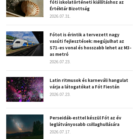
fóti iskolatörténeti kiállításhoz az
Értéktár Bizottság
2026.07.31.
Fótot is érintik a tervezett nagy
vasúti fejlesztések: megújulhat az
S71-es vonal és hosszabb lehet az M3-
as metró
2026.07.23.
Latin ritmusok és karneváli hangulat
várja a látogatókat a Fót Fiestán
2026.07.23.
Perseidák-esttel készül Fót az év
leglátványosabb csillaghullására
2026.07.17.