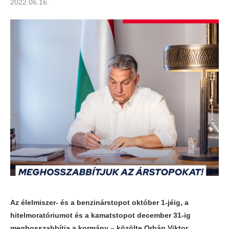
2022.06.16.
Az élelmiszer- és a benzinárstopot október 1-jéig, a
hitelmoratóriumot és a kamatstopot december 31-ig
meghosszabbítja a kormány – közölte Orbán Viktor