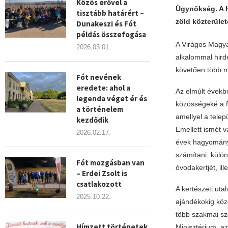
Közös erővel a
Ügynökség. A h
tisztább határért –
zöld közterület
Dunakeszi és Fót
példás összefogása
A Virágos Magya
2026.03.01.
alkalommal hird
követően több mi
Fót nevének
eredete: ahol a
Az elmúlt évekbe
legenda véget ér és
közösségeké a f
a történelem
amellyel a telep
kezdődik
Emellett ismét v
2026.02.17.
évek hagyománya
számítani: külön
Fót mozgásban van
óvodakertjét, ill
– Erdei Zsolt is
csatlakozott
A kertészeti uta
2025.10.22.
ajándékokig köze
több szakmai sz
Hímzett történetek
Minisztérium, az