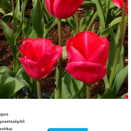
rágos
yezetszépítő
ztikai