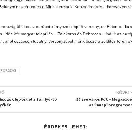
Belügyminisztérium és a Miniszterelnöki Kabinetiroda is a környezetsz
ország tölti be az európai környezetszépítő verseny, az Entente Flor
is. Idén két magyar település – Zalakaros és Debrecen – indult az euró
, ahol összesen tucatnyi versenyzővel mérik össze a zöldítés terén el
ARORSZÁG
ZŐ
KÖVET
lisozók lepték el a Somlyó-tó
20 éve város Fót – Megkezd
yékét
az ünnepi programso
ÉRDEKES LEHET: