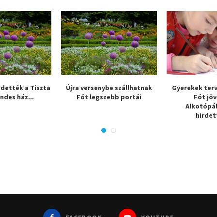
rdették a Tiszta
Újra versenybe szállhatnak
Gyerekek ter
endes ház...
Fót legszebb portái
Fót jöv
Alkotópá
hirdet