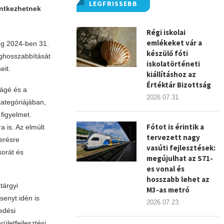
LEGFRISSEBB
entkezhetnek
Régi iskolai
emlékeket vár a
ég 2024-ben 31.
készülő fóti
eghosszabbítását
iskolatörténeti
eit.
kiállításhoz az
Értéktár Bizottság
ságé és a
2026.07.31.
kategóriájában,
 figyelmet.
Fótot is érintik a
jra is. Az elmúlt
tervezett nagy
erésre
vasúti fejlesztések:
sorát és
megújulhat az S71-
es vonal és
hosszabb lehet az
tárgyi
M3-as metró
senyt idén is
2026.07.23.
edési
ületfejlesztési