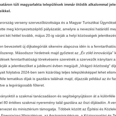
atáron túli magyarlakta települések immár ötödik alkalommal jel
eikkel.
rország verseny szervezőbizottsága és a Magyar Turisztikai Ügynöks
ette meg környezetszépítő pályázatát, amelyre a nevezési határidő m
nt két héttel tovább, május 20-ig várják a helyi közösségek jelentkezés
n bevezetett új díjkategóriák sikereire alapozva idén is a fenntartható
őszerep. Másodszor hirdetnek majd győztest az „
Év zöld innovációja
” 
ülések fenntarthatósági törekvéseire szeretnék a szervezők irányítani a
árják a jelentkezőket a jubileumi évben megújult „
Virágzó közösség
” dí
it folytatva 2024-ben sem kizárólag teljes településképpel lehet elism
féle tematikus díjak is gazdára találnak majd, díjazzák például az év fa
etve a legvirágosabb főteret.
lványoktól a szakmai tanácsadáson és segítségnyújtáson át a különféle 
l 80 értékes szakmai nyeremény talál gazdára az őszi díjátadón. A ver
ervezet és minisztérium támogatja. Többek között az Építési és Közlek
 Energiaügyi Minisztérium, az Agrárminisztérium, a Közigazgatási és Ter