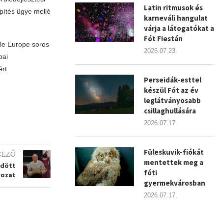
Latin ritmusok és
építés ügye mellé
karneváli hangulat
várja a látogatókat a
Fót Fiestán
ale Europe soros
2026.07.23.
pai
ért
Perseidák-esttel
készül Fót az év
leglátványosabb
csillaghullására
2026.07.17.
Füleskuvik-fiókát
KEZŐ
mentettek meg a
ődött
fóti
rozat
gyermekvárosban
2026.07.17.