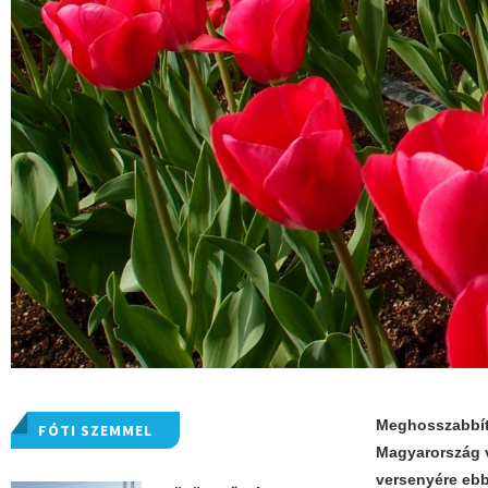
Meghosszabbíto
FÓTI SZEMMEL
Magyarország v
versenyére ebb