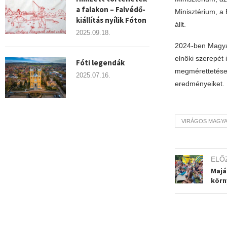
a falakon – Falvédő-
Minisztérium, a 
kiállítás nyílik Fóton
állt.
2025.09.18.
2024-ben Magyar
elnöki szerepét 
Fóti legendák
megmérettetésen
2025.07.16.
eredményeiket.
VIRÁGOS MAGY
ELŐ
Majá
körn