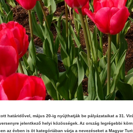
tt határidővel, május 20-ig nyújthatják be pályázataikat a 31. Vi
ersenyre jelentkező helyi közösségek. Az ország legrégebbi körn
en az évben is öt kategóriában várja a nevezéseket a Magyar Turis