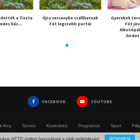
rdették a Tiszta
Újra versenybe szállhatnak
Gyerekek ter
endes ház...
Fót legszebb portái
Fót jöv
Alkotópá
hirdet
FACEBOOK
YOUTUBE
k fény
Színes
Közérdekű
Programok
Sport
Pál
© 2023 - Fotinfo.hu
inkon HTTP-sütiket használunk a jobb működésért.
RENDBEN