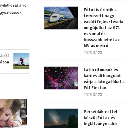
ilatkozat arról,
Fótot is érintik a
egyeztetések
tervezett nagy
vasúti fejlesztések:
megújulhat az S71-
es vonal és
hosszabb lehet az
M3-as metró
2026.07.23.
KEZŐ
Fóton
Latin ritmusok és
karneváli hangulat
várja a látogatókat a
Fót Fiestán
2026.07.23.
Perseidák-esttel
készül Fót az év
leglátványosabb