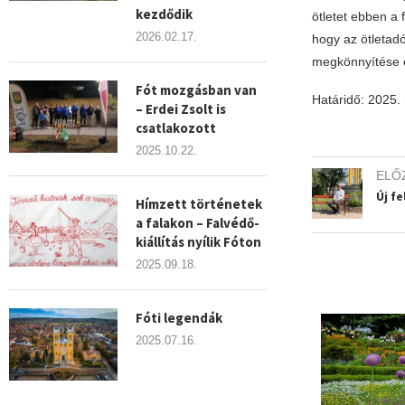
kezdődik
ötletet ebben a 
2026.02.17.
hogy az ötletad
megkönnyítése 
Fót mozgásban van
Határidő: 2025.
– Erdei Zsolt is
csatlakozott
2025.10.22.
ELŐ
Új f
Hímzett történetek
a falakon – Falvédő-
kiállítás nyílik Fóton
2025.09.18.
Fóti legendák
2025.07.16.