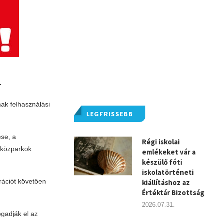
.
nak felhasználási
LEGFRISSEBB
ése, a
Régi iskolai
 közparkok
emlékeket vár a
készülő fóti
iskolatörténeti
trációt követően
kiállításhoz az
Értéktár Bizottság
2026.07.31.
ogadják el az