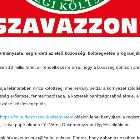
rmányzata meghirdeti az első közösségi költségvetés programját
n 18 millió forint áll rendelkezésre arra, hogy a lakosság döntsön an
ája tekintetében nincs kötöttség, íme néhány példa: a környezet zöldít
sság erősítése, fenntarthatósága, a közterek barátságosabbá tétele, a
lesztése, közösségépítés.
https://fot.hu/kozossegi-koltsegvetes/
oldalon lehet benyújtani a regisz
, illetve papír alapon Fót Város Önkormányzata Ügyfélszolgálatán.
ják ötleteket az otlet@fot.hu oldalon. Fontos, hogy abban az esetben f