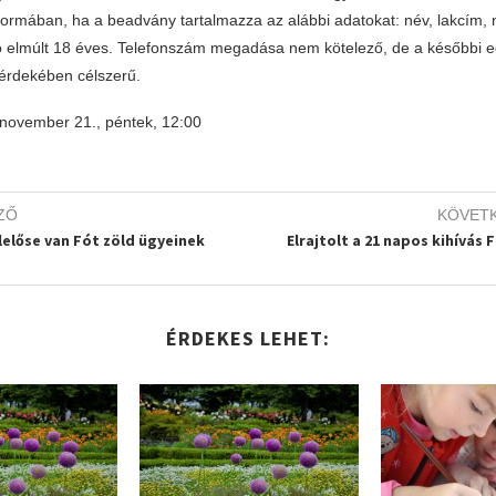
formában, ha a beadvány tartalmazza az alábbi adatokat: név, lakcím, ny
ó elmúlt 18 éves. Telefonszám megadása nem kötelező, de a későbbi 
érdekében célszerű.
 november 21., péntek, 12:00
ZŐ
KÖVET
elelőse van Fót zöld ügyeinek
Elrajtolt a 21 napos kihívás 
ÉRDEKES LEHET: