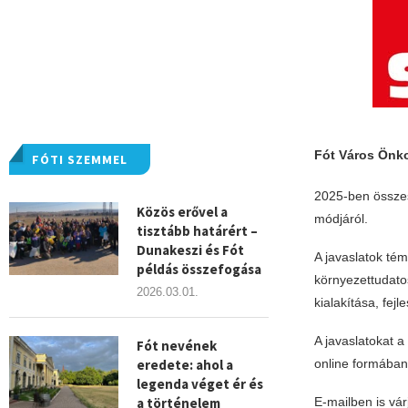
Fót Város Önko
FÓTI SZEMMEL
2025-ben összese
Közös erővel a
módjáról.
tisztább határért –
Dunakeszi és Fót
A javaslatok tém
példás összefogása
környezettudato
2026.03.01.
kialakítása, fej
A javaslatokat a
Fót nevének
eredete: ahol a
online formában
legenda véget ér és
a történelem
E-mailben is vár