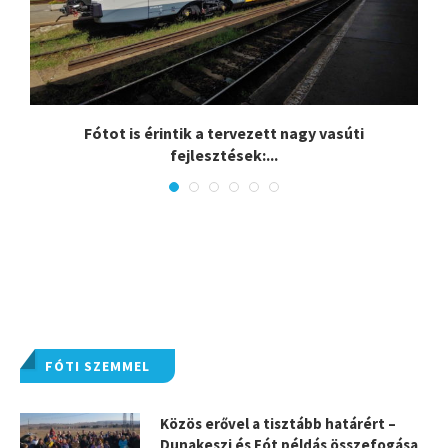
.
Fótot is érintik a tervezett nagy vasúti
fejlesztések:...
FÓTI SZEMMEL
Közös erővel a tisztább határért –
Dunakeszi és Fót példás összefogása