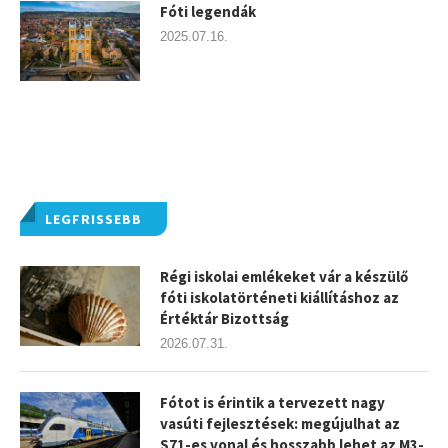
Fóti legendák
2025.07.16.
LEGFRISSEBB
Régi iskolai emlékeket vár a készülő
fóti iskolatörténeti kiállításhoz az
Értéktár Bizottság
2026.07.31.
Fótot is érintik a tervezett nagy
vasúti fejlesztések: megújulhat az
S71-es vonal és hosszabb lehet az M3-