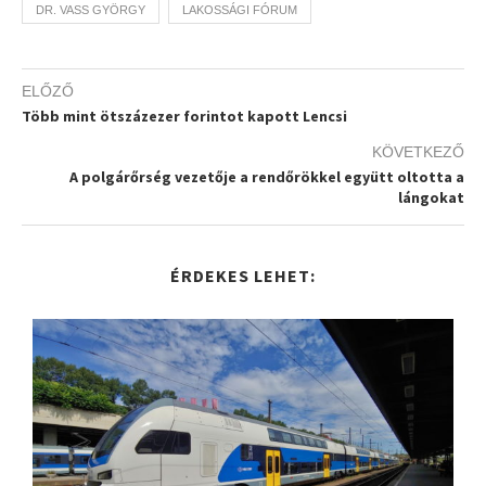
DR. VASS GYÖRGY
LAKOSSÁGI FÓRUM
ELŐZŐ
Több mint ötszázezer forintot kapott Lencsi
KÖVETKEZŐ
A polgárőrség vezetője a rendőrökkel együtt oltotta a
lángokat
ÉRDEKES LEHET: