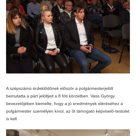
A szépszámú érdeklődőnek először a polgármesterjelölt
bemutatta a párt jelöltjeit a 8 fóti körzetben. Vass György
bevezetőjében kiemelte, hogy a jó eredmények eléréséhez a
polgármester személyén kívül, az őt támogató képviselő-testület
is kell.