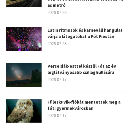
as metró
2026.07.23.
Latin ritmusok és karneváli hangulat
várja a látogatókat a Fót Fiestán
2026.07.23.
Perseidák-esttel készül Fót az év
leglátványosabb csillaghullására
2026.07.17.
Füleskuvik-fiókát mentettek meg a
fóti gyermekvárosban
2026.07.17.