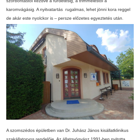
szőrbontástól kezdve a fürdetésig, a trimmeléstől a
karomvágásig. A nyitvatartás rugalmas, lehet jönni kora reggel
de akár este nyolckor is – persze előzetes egyeztetés után.
A szomszédos épületben van Dr. Juhász János kisállatklinikus
szakállatorvos rendelője. Az állatgyógyász 1991-ben nyitotta