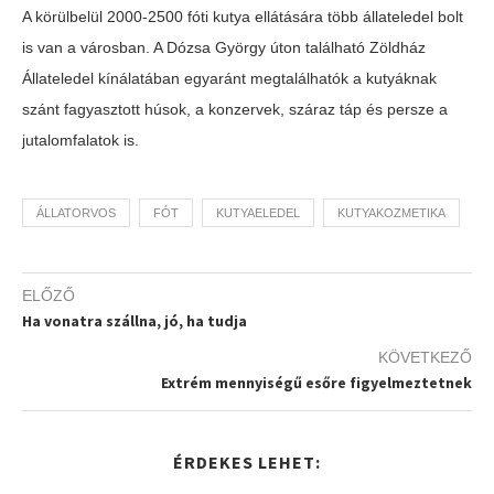
A körülbelül 2000-2500 fóti kutya ellátására több állateledel bolt
is van a városban. A Dózsa György úton található Zöldház
Állateledel kínálatában egyaránt megtalálhatók a kutyáknak
szánt fagyasztott húsok, a konzervek, száraz táp és persze a
jutalomfalatok is.
ÁLLATORVOS
FÓT
KUTYAELEDEL
KUTYAKOZMETIKA
ELŐZŐ
Ha vonatra szállna, jó, ha tudja
KÖVETKEZŐ
Extrém mennyiségű esőre figyelmeztetnek
ÉRDEKES LEHET: