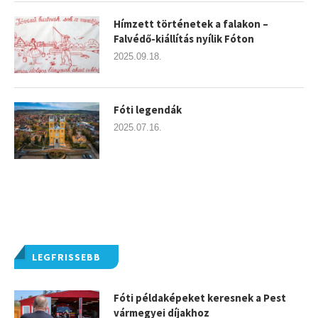
Hímzett történetek a falakon –
Falvédő-kiállítás nyílik Fóton
2025.09.18.
Fóti legendák
2025.07.16.
LEGFRISSEBB
Fóti példaképeket keresnek a Pest
vármegyei díjakhoz