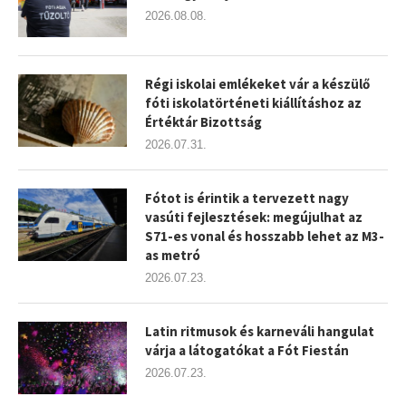
2026.08.08.
Régi iskolai emlékeket vár a készülő
fóti iskolatörténeti kiállításhoz az
Értéktár Bizottság
2026.07.31.
Fótot is érintik a tervezett nagy
vasúti fejlesztések: megújulhat az
S71-es vonal és hosszabb lehet az M3-
as metró
2026.07.23.
Latin ritmusok és karneváli hangulat
várja a látogatókat a Fót Fiestán
2026.07.23.