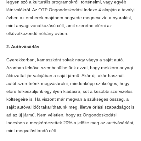
legyen szó a kulturális programokról, történelmi, vagy egyéb
látnivalókról. Az OTP Öngondoskodási Indexe 4 alapján a tavalyi
évben az emberek majdnem negyede megnevezte a nyaralást,
mint anyagi vonatkozású célt, amit szeretne elérni az
elkövetkezendő néhány évben.
2. Autóvásárlás
Gyerekkorban, kamaszként sokak nagy vágya a saját autó.
Azonban felnőve szembesülhetünk azzal, hogy mekkora anyagi
áldozattal jár valójában a saját jármű. Akár új, akár használt
autót szeretnénk megvásárolni, mindenképp szükséges, hogy
előre felkészüljünk egy ilyen kiadásra, sőt a későbbi szervizelés
költségeire is. Ha viszont már megvan a szükséges összeg, a
saját autóval időt takaríthatunk meg, illetve óriási szabadságot is
ad az új jármű. Nem véletlen, hogy az Öngondoskodási
Indexben a megkérdezettek 20%-a jelölte meg az autóvásárlást,
mint megvalósítandó célt.