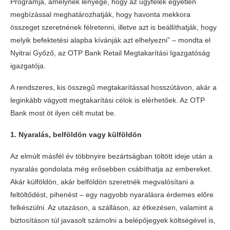
Programja, amelynek lényege, hogy az ügyfelek egyetlen
megbízással meghatározhatják, hogy havonta mekkora
összeget szeretnének félretenni, illetve azt is beállíthatják, hogy
melyik befektetési alapba kívánják azt elhelyezni” – mondta el
Nyitrai Győző, az OTP Bank Retail Megtakarítási Igazgatóság
igazgatója.
A rendszeres, kis összegű megtakarítással hosszútávon, akár a
leginkább vágyott megtakarítási célok is elérhetőek. Az OTP
Bank most öt ilyen célt mutat be.
1. Nyaralás, belföldön vagy külföldön
Az elmúlt másfél év többnyire bezártságban töltött ideje után a
nyaralás gondolata még erősebben csábíthatja az embereket.
Akár külföldön, akár belföldön szeretnék megvalósítani a
feltöltődést, pihenést – egy nagyobb nyaralásra érdemes előre
felkészülni. Az utazáson, a szálláson, az étkezésen, valamint a
biztosításon túl javasolt számolni a belépőjegyek költségével is,