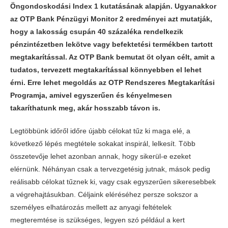
Öngondoskodási Index 1 kutatásának alapján. Ugyanakkor
az OTP Bank Pénzügyi Monitor 2 eredményei azt mutatják,
hogy a lakosság csupán 40 százaléka rendelkezik
pénzintézetben lekötve vagy befektetési termékben tartott
megtakarítással. Az OTP Bank bemutat öt olyan célt, amit a
tudatos, tervezett megtakarítással könnyebben el lehet
érni. Erre lehet megoldás az OTP Rendszeres Megtakarítási
Programja, amivel egyszerűen és kényelmesen
takaríthatunk meg, akár hosszabb távon is.
Legtöbbünk időről időre újabb célokat tűz ki maga elé, a
következő lépés megtétele sokakat inspirál, lelkesít. Több
összetevője lehet azonban annak, hogy sikerül-e ezeket
elérnünk. Néhányan csak a tervezgetésig jutnak, mások pedig
reálisabb célokat tűznek ki, vagy csak egyszerűen sikeresebbek
a végrehajtásukban. Céljaink eléréséhez persze sokszor a
személyes elhatározás mellett az anyagi feltételek
megteremtése is szükséges, legyen szó például a kert