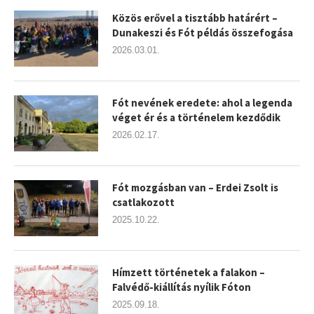
Közös erővel a tisztább határért –
Dunakeszi és Fót példás összefogása
2026.03.01.
Fót nevének eredete: ahol a legenda
véget ér és a történelem kezdődik
2026.02.17.
Fót mozgásban van – Erdei Zsolt is
csatlakozott
2025.10.22.
Hímzett történetek a falakon –
Falvédő-kiállítás nyílik Fóton
2025.09.18.