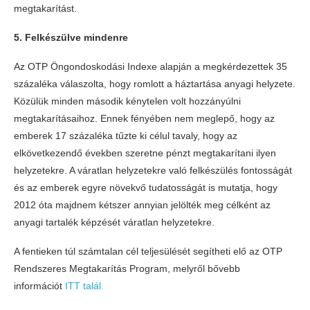
megtakarítást.
5. Felkészülve mindenre
Az OTP Öngondoskodási Indexe alapján a megkérdezettek 35
százaléka válaszolta, hogy romlott a háztartása anyagi helyzete.
Közülük minden második kénytelen volt hozzányúlni
megtakarításaihoz. Ennek fényében nem meglepő, hogy az
emberek 17 százaléka tűzte ki célul tavaly, hogy az
elkövetkezendő években szeretne pénzt megtakarítani ilyen
helyzetekre. A váratlan helyzetekre való felkészülés fontosságát
és az emberek egyre növekvő tudatosságát is mutatja, hogy
2012 óta majdnem kétszer annyian jelölték meg célként az
anyagi tartalék képzését váratlan helyzetekre.
A fentieken túl számtalan cél teljesülését segítheti elő az OTP
Rendszeres Megtakarítás Program, melyről bővebb
információt
ITT talál.