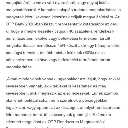
megújításáról, a várva várt nyaralásról, vagy egy új lakás
megvásárlásáról. A kutatások alapján tudatos megtakarítással a
magyarok közül kevesen készülnek céljaik megvalósítására. Az
OTP Bank 2020-ban készült reprezentatív kutatásából az derül
ki, hogy a megkérdezettek csupán 40 százaléka rendelkezik
pénzintézetben lekötve vagy befektetési termékben tartott
megtakarítással, mindössze 45% készít akár egy hónapra előre
pénzügyi terveket, és több mint a felüknek (60%) nincs
pénzintézetben lekötve vagy befektetési termékben tartott
megtakarítása.
„Álmai mindenkinek vannak, ugyanakkor azt látjuk, hogy sokkal
kevesebben vannak, akik terveket is készítenek és még
kevesebben, akik megteszik az első lépéseket. Ennek számos
oka lehet, például sokan nem szeretnek a pénzügyekkel
foglalkozni, vagy éppen azt az összeget, amelyet rendszeresen
félre tudnának tenni, túl alacsonynak gondolják. Számukra
jelenthet megoldást az OTP Rendszeres Megtakarítási