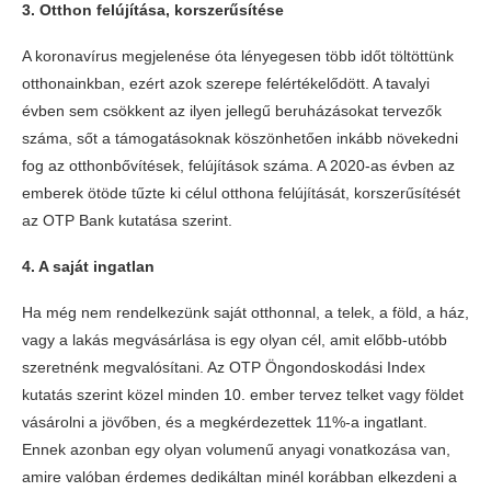
3. Otthon felújítása, korszerűsítése
A koronavírus megjelenése óta lényegesen több időt töltöttünk
otthonainkban, ezért azok szerepe felértékelődött. A tavalyi
évben sem csökkent az ilyen jellegű beruházásokat tervezők
száma, sőt a támogatásoknak köszönhetően inkább növekedni
fog az otthonbővítések, felújítások száma. A 2020-as évben az
emberek ötöde tűzte ki célul otthona felújítását, korszerűsítését
az OTP Bank kutatása szerint.
4. A saját ingatlan
Ha még nem rendelkezünk saját otthonnal, a telek, a föld, a ház,
vagy a lakás megvásárlása is egy olyan cél, amit előbb-utóbb
szeretnénk megvalósítani. Az OTP Öngondoskodási Index
kutatás szerint közel minden 10. ember tervez telket vagy földet
vásárolni a jövőben, és a megkérdezettek 11%-a ingatlant.
Ennek azonban egy olyan volumenű anyagi vonatkozása van,
amire valóban érdemes dedikáltan minél korábban elkezdeni a