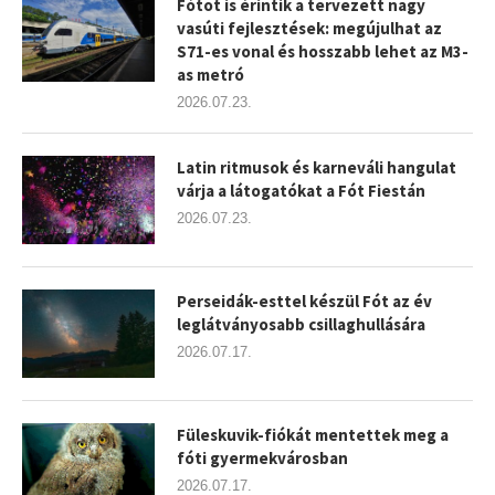
Fótot is érintik a tervezett nagy
vasúti fejlesztések: megújulhat az
S71-es vonal és hosszabb lehet az M3-
as metró
2026.07.23.
Latin ritmusok és karneváli hangulat
várja a látogatókat a Fót Fiestán
2026.07.23.
Perseidák-esttel készül Fót az év
leglátványosabb csillaghullására
2026.07.17.
Füleskuvik-fiókát mentettek meg a
fóti gyermekvárosban
2026.07.17.