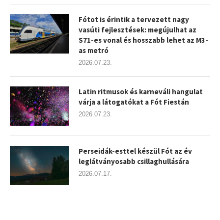
Fótot is érintik a tervezett nagy
vasúti fejlesztések: megújulhat az
S71-es vonal és hosszabb lehet az M3-
as metró
2026.07.23.
Latin ritmusok és karneváli hangulat
várja a látogatókat a Fót Fiestán
2026.07.23.
Perseidák-esttel készül Fót az év
leglátványosabb csillaghullására
2026.07.17.
şans
vidobet
vidobet
vidobet
vidobet
casinolevant
casinolevant
casinolevant
vidobet
şans
casinolevant
casino
şans
casino
casino
casino
boostaro
casinolevant
şans
casinolevant
şanscasino
vidobet
vidobet
levant
gorabet
galyabet
gorabet
gorabet
gorabet
vidobet
galyabet
gorabet
gorabet
nigeria
sports