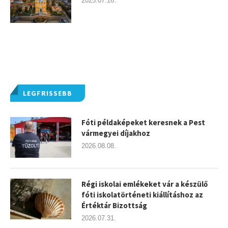
2025.07.16.
LEGFRISSEBB
Fóti példaképeket keresnek a Pest
vármegyei díjakhoz
2026.08.08.
Régi iskolai emlékeket vár a készülő
fóti iskolatörténeti kiállításhoz az
Értéktár Bizottság
2026.07.31.