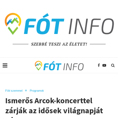
SZEBBÉ TESZI AZ ÉLETET!
Fóti szemmel
Programok
Ismerős Arcok-koncerttel
zárják az idősek világnapját