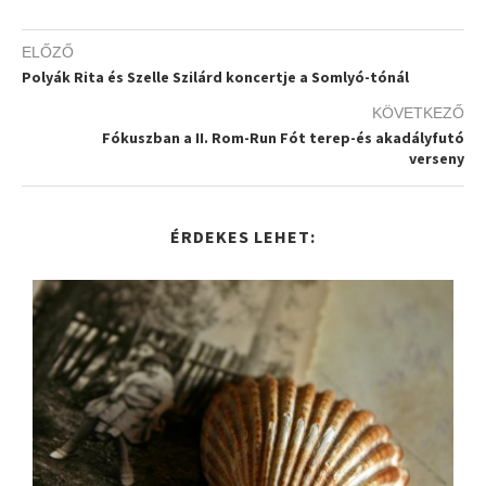
ELŐZŐ
Polyák Rita és Szelle Szilárd koncertje a Somlyó-tónál
KÖVETKEZŐ
Fókuszban a II. Rom-Run Fót terep-és akadályfutó
verseny
ÉRDEKES LEHET: