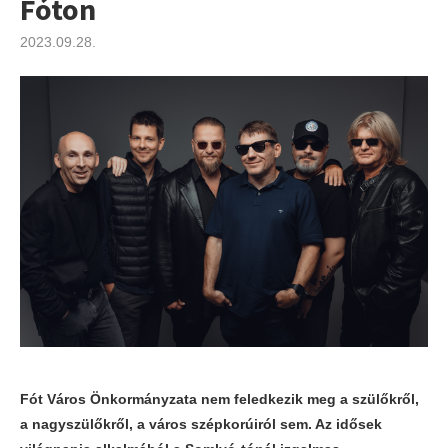
Fóton
2023.09.28.
Fót Város Önkormányzata nem feledkezik meg a szülőkről,
a nagyszülőkről, a város szépkorúiról sem. Az idősek