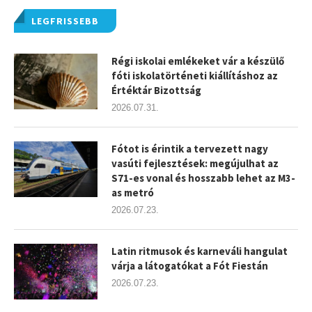
LEGFRISSEBB
Régi iskolai emlékeket vár a készülő
fóti iskolatörténeti kiállításhoz az
Értéktár Bizottság
2026.07.31.
Fótot is érintik a tervezett nagy
vasúti fejlesztések: megújulhat az
S71-es vonal és hosszabb lehet az M3-
as metró
2026.07.23.
Latin ritmusok és karneváli hangulat
várja a látogatókat a Fót Fiestán
2026.07.23.