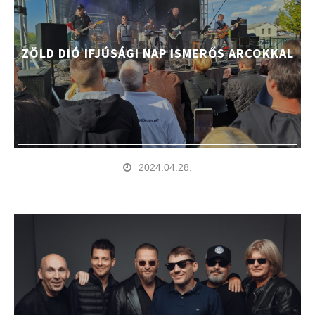
ZÖLD DIÓ IFJÚSÁGI NAP ISMERŐS ARCOKKAL
2024.04.28.