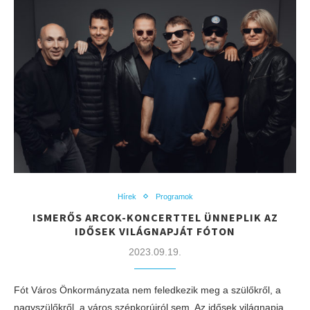
Hírek
Programok
ISMERŐS ARCOK-KONCERTTEL ÜNNEPLIK AZ
IDŐSEK VILÁGNAPJÁT FÓTON
2023.09.19.
Fót Város Önkormányzata nem feledkezik meg a szülőkről, a
nagyszülőkről, a város szépkorúiról sem. Az idősek világnapja