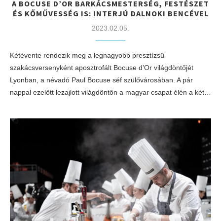
A BOCUSE D’OR BARKÁCSMESTERSÉG, FESTÉSZET
ÉS KŐMŰVESSÉG IS: INTERJÚ DALNOKI BENCÉVEL
2023.02.05.
Kétévente rendezik meg a legnagyobb presztízsű
szakácsversenyként aposztrofált Bocuse d’Or világdöntőjét
Lyonban, a névadó Paul Bocuse séf szülővárosában. A pár
nappal ezelőtt lezajlott világdöntőn a magyar csapat élén a két…