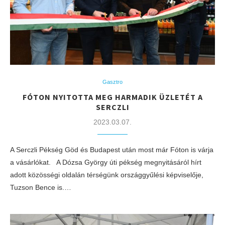
Gasztro
FÓTON NYITOTTA MEG HARMADIK ÜZLETÉT A
SERCZLI
2023.03.07.
A Serczli Pékség Göd és Budapest után most már Fóton is várja
a vásárlókat. A Dózsa György úti pékség megnyitásáról hírt
adott közösségi oldalán térségünk országgyűlési képviselője,
Tuzson Bence is.…