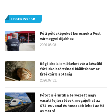
LEGFRISSEBB
Fóti példaképeket keresnek a Pest
vármegyei díjakhoz
2026.08.08.
Régi iskolai emlékeket vár a készülő
fóti iskolatörténeti kiállításhoz az
Értéktár Bizottság
2026.07.31.
Fótot is érintik a tervezett nagy
vasúti fejlesztések: megújulhat az
S71-es vonal és hosszabb lehet az M3-
as metró