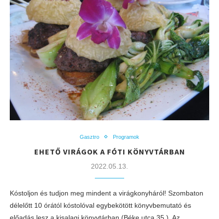
Gasztro
Programok
EHETŐ VIRÁGOK A FÓTI KÖNYVTÁRBAN
2022.05.13.
Kóstoljon és tudjon meg mindent a virágkonyháról! Szombaton
délelőtt 10 órától kóstolóval egybekötött könyvbemutató és
előadás lesz a kisalagi könyvtárban (Béke utca 35.). Az