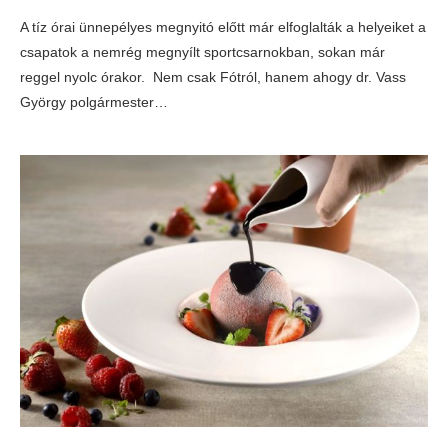
A tíz órai ünnepélyes megnyitó előtt már elfoglalták a helyeiket a
csapatok a nemrég megnyílt sportcsarnokban, sokan már
reggel nyolc órakor. Nem csak Fótról, hanem ahogy dr. Vass
György polgármester…