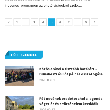
ingyenes programon az ehető virágokról szóló,…
1
3
4
6
7
9
…
5
…
FÓTI SZEMMEL
Közös erővel a tisztább határért –
Dunakeszi és Fót példás összefogása
2026.03.01.
Fót nevének eredete: ahol a legenda
véget ér és a történelem kezdődik
2026.02.17.