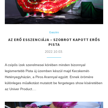
Gasztro
AZ ERŐ ESSZENCIÁJA – SZOBROT KAPOTT ERŐS
PISTA
2022.10.03.
A csípős ízek szerelmesei körében minden bizonnyal
legismertebb Pista új üzemben készül majd Kecskemét-
Hetényegyházán, a Piros Arannyal együtt. Ennek örömére
különleges műalkotást mutatott be fergeteges show kíséretében
az Univer Product.…