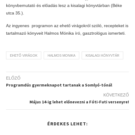
könyvbemutató és előadás lesz a kisalagi könyvtárban (Béke
utca 35.).
Az ingyenes programon az ehető virágokról szóló, recepteket is
tartalmazó könyveit Halmos Mónika író, gasztrológus ismerteti.
EHETŐ VIRÁGOK
HALMOS MONIKA
KISALAGI KÖNYVTÁR
ELŐZŐ
Programdús gyermeknapot tartanak a Somlyó-tónál
KÖVETKEZŐ
Május 14-ig lehet előnevezni a Fóti-Futi versenyre!
ÉRDEKES LEHET: