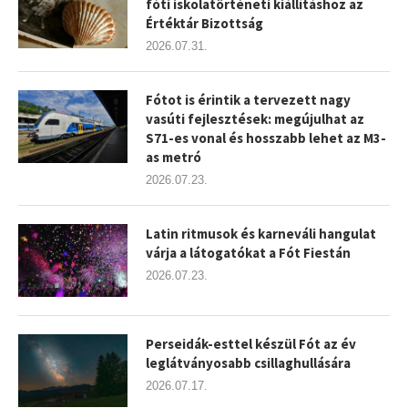
fóti iskolatörténeti kiállításhoz az
Értéktár Bizottság
2026.07.31.
Fótot is érintik a tervezett nagy
vasúti fejlesztések: megújulhat az
S71-es vonal és hosszabb lehet az M3-
as metró
2026.07.23.
Latin ritmusok és karneváli hangulat
várja a látogatókat a Fót Fiestán
2026.07.23.
Perseidák-esttel készül Fót az év
leglátványosabb csillaghullására
2026.07.17.