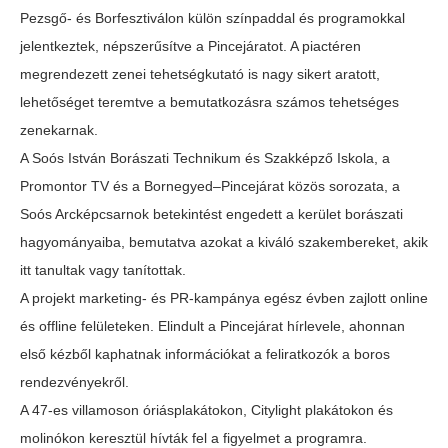
Pezsgő- és Borfesztiválon külön színpaddal és programokkal
jelentkeztek, népszerűsítve a Pincejáratot. A piactéren
megrendezett zenei tehetségkutató is nagy sikert aratott,
lehetőséget teremtve a bemutatkozásra számos tehetséges
zenekarnak.
A Soós István Borászati Technikum és Szakképző Iskola, a
Promontor TV és a Bornegyed–Pincejárat közös sorozata, a
Soós Arcképcsarnok betekintést engedett a kerület borászati
hagyományaiba, bemutatva azokat a kiváló szakembereket, akik
itt tanultak vagy tanítottak.
A projekt marketing- és PR-kampánya egész évben zajlott online
és offline felületeken. Elindult a Pincejárat hírlevele, ahonnan
első kézből kaphatnak információkat a feliratkozók a boros
rendezvényekről.
A 47-es villamoson óriásplakátokon, Citylight plakátokon és
molinókon keresztül hívták fel a figyelmet a programra.