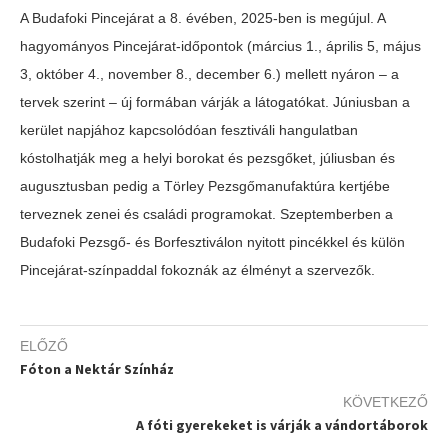
A Budafoki Pincejárat a 8. évében, 2025-ben is megújul. A
hagyományos Pincejárat-időpontok (március 1., április 5, május
3, október 4., november 8., december 6.) mellett nyáron – a
tervek szerint – új formában várják a látogatókat. Júniusban a
kerület napjához kapcsolódóan fesztiváli hangulatban
kóstolhatják meg a helyi borokat és pezsgőket, júliusban és
augusztusban pedig a Törley Pezsgőmanufaktúra kertjébe
terveznek zenei és családi programokat. Szeptemberben a
Budafoki Pezsgő- és Borfesztiválon nyitott pincékkel és külön
Pincejárat-színpaddal fokoznák az élményt a szervezők.
ELŐZŐ
Fóton a Nektár Színház
KÖVETKEZŐ
A fóti gyerekeket is várják a vándortáborok