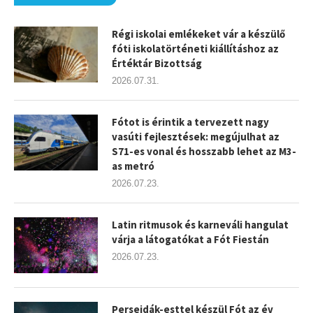
Régi iskolai emlékeket vár a készülő
fóti iskolatörténeti kiállításhoz az
Értéktár Bizottság
2026.07.31.
Fótot is érintik a tervezett nagy
vasúti fejlesztések: megújulhat az
S71-es vonal és hosszabb lehet az M3-
as metró
2026.07.23.
Latin ritmusok és karneváli hangulat
várja a látogatókat a Fót Fiestán
2026.07.23.
Perseidák-esttel készül Fót az év