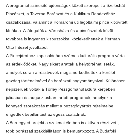
A programot színesítő újdonságok között szerepelt a Szeleshát
Pincészet, a Taverna Borászat és a Kultikum Rendezőház
csatlakozása, valamint a Komáromi úti légoltalmi pince kibővített
kínálata. A látogatók a Városháza és a pincészetek között
továbbra is ingyenes kisbuszokkal közlekedhettek a Herman
Ottó Intézet jóvoltából.
A Pincejárathoz kapcsolódóan számos kulturális program várta
az érdeklődőket. Nagy sikert arattak a helytörténeti séták,
amelyek során a résztvevők megismerkedhettek a kerület
gazdag történelmével és borászati hagyományaival. Különösen
népszerűek voltak a Törley Pezsgőmanufaktúra kertjében
júliusban és augusztusban tartott programok, amelyek a
könnyed szórakozás mellett a pezsgőgyártás rejtelmeibe
engedtek bepillantást az egész családnak.
A Bornegyed projekt a szakmai életben is aktívan részt vett,
több borászati szakkiállításon is bemutatkozott. A Budafoki